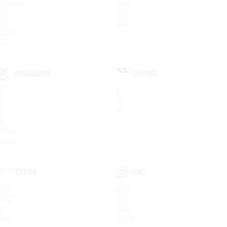
C5 NEW
300
C7
400
S5
500
S5 GT
C5
МОСКВИЧ
LIXIANG
3
L7
5
L8
6
L9
8
M70
M90
ZEEKR
GAC
001
GN8
009
GS5
X
GS8
007
GS8 II