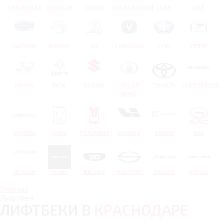
CHEVROLET
HYUNDAI
SKODA
VOLKSWAGEN
LADA
UAZ
DATSUN
RAVON
JAC
CHANGAN
FAW
ZOTYE
HAVAL
DFM
SUZUKI
GREAT
TOYOTA
CHERYEXEED
WALL
OMODA
TANK
МОСКВИЧ
LIXIANG
ZEEKR
GAC
JETOUR
TENET
BELGEE
SOLARIS
JAECOO
VOLGA
Главная
Лифтбек
ЛИФТБЕКИ В
КРАСНОДАРЕ