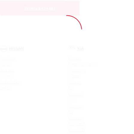
Купить в кредит
NISSAN
KIA
Qashqai
Cerato
X-Trail
Новый Sorento
Terrano
Sportage
Murano
XCeed
Pathfinder
Seltos
Patrol
K9
Carnival
Soul
Stinger
K5
Picanto
ProCeed
Ceed SW