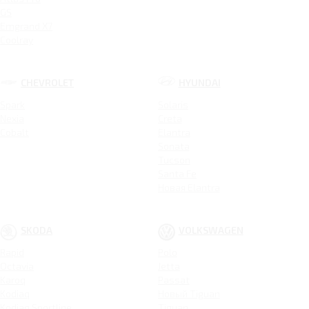
GS
Emgrand X7
Coolray
CHEVROLET
HYUNDAI
Spark
Solaris
Nexia
Creta
Cobalt
Elantra
Sonata
Tucson
Santa Fe
Новая Elantra
SKODA
VOLKSWAGEN
Rapid
Polo
Octavia
Jetta
Karoq
Passat
Kodiaq
Новый Tiguan
Kodiaq Sportline
Tiguan