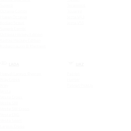
Superb
Teramont
Octavia Combi
Touareg
Новая Octavia
Jetta VA3
Kodiaq Scout
Jetta VS5
Superb Combi
Octavia Hockey Edition
Kodiaq Hockey Edition
Kodiaq Laurin & Klement
LADA
UAZ
Новый Largus Фургон
Patriot
Xray Cross
Hunter
Xray
Patriot PickUp
Vesta
Vesta Cross
Vesta SW
Vesta SW Cross
Vesta CNG
Vesta Sport
Largus Cross