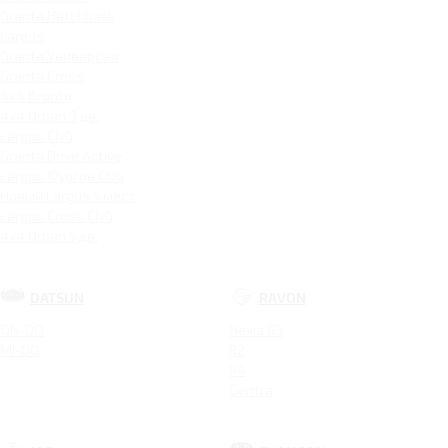
Granta Hatchback
Largus
Granta Универсал
Granta Cross
4x4 Bronto
4x4 Urban 3 дв.
Largus CNG
Granta Drive Active
Largus Фургон CNG
Новый Largus 5 мест
Largus Cross CNG
4x4 Urban 5 дв.
DATSUN
RAVON
ON-DO
Nexia R3
MI-DO
R2
R4
Gentra