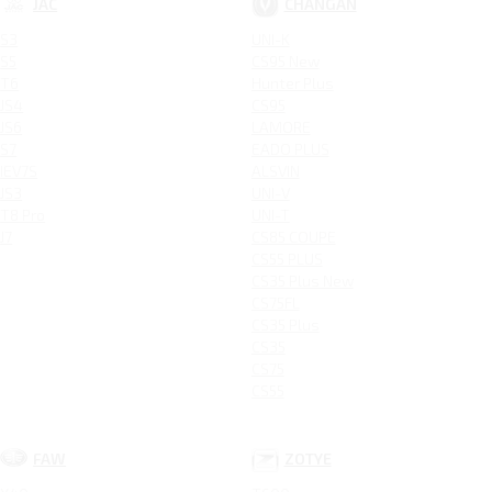
JAC
CHANGAN
S3
UNI-K
S5
CS95 New
T6
Hunter Plus
JS4
CS95
JS6
LAMORE
S7
EADO PLUS
IEV7S
ALSVIN
JS3
UNI-V
T8 Pro
UNI-T
J7
CS85 COUPE
CS55 PLUS
CS35 Plus New
CS75FL
CS35 Plus
CS35
CS75
CS55
FAW
ZOTYE