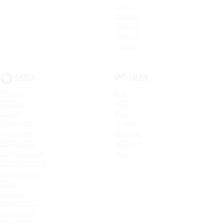
Tiggo 7L
Tiggo 9
Tiggo 8
Tiggo 3
Tiggo 5
GEELY
LIFAN
Monjaro
X50
Preface
X60
Cityray
X70
Okavango
MyWay
Atlas New
Murman
Belgee X50
Solano II
Emgrand New
Smily
COOLRAY NEW
Tugella New
Atlas
Tugella
Emgrand GT
Emgrand 7
Atlas Pro