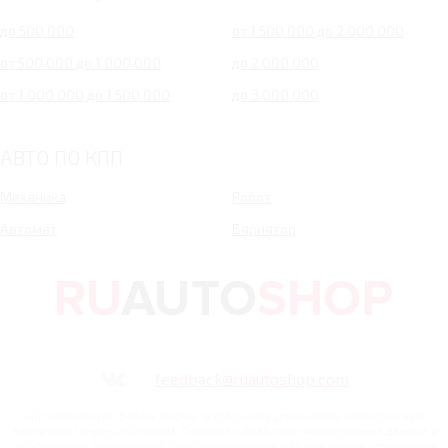
до 500 000
от 1 500 000 до 2 000 000
от 500 000 до 1 000 000
до 2 000 000
от 1 000 000 до 1 500 000
до 3 000 000
АВТО ПО КПП
Механика
Робот
Автомат
Вариатор
feedback@ruautoshop.com
Сайт использует файлы cookie, в том числе для работы сервисов веб-
аналитики (Яндекс.Метрика). Порядок обработки персональных данных и
информации, получаемой с использованием файлов cookie, установлен