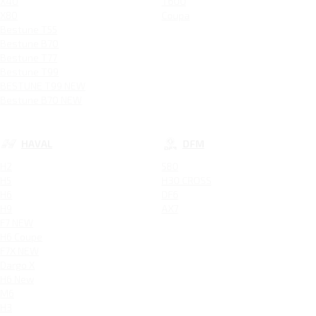
X40
T600
X80
Coupa
Bestune T55
Bestune B70
Bestune T77
Bestune T99
BESTUNE T99 NEW
Bestune B70 NEW
HAVAL
DFM
H2
580
H5
H30 CROSS
H6
DF6
H9
AX7
F7 NEW
H6 Coupe
F7X NEW
Dargo X
H6 New
M6
H3