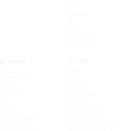
Ceed
Rio X
Новый Rio
Rio
Optima
Cerato Classic
Rio X-Line
Новый Picanto
RENAULT
CHERY
Logan
Tiggo 4
Logan Stepway
Tiggo 7
Sandero
Tiggo 7 PRO
Новый Duster
Tiggo 4 Pro
Duster
Tiggo 7 Pro Max
Kaptur
Tiggo 8 Pro
Arkana
ARRIZO 8
Koleos
Tiggo 8 Pro MAX NEW
Logan Stepway City
Tiggo 4 NEW
Sandero Stepway
Tiggo 4 Pro 18 YEARS EDITION
Sandero Stepway City
Tiggo 7 Pro MAX NEW