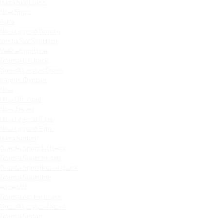
Iskra SW Cross
Niva Sport
Aura
Niva Legend Bronto
Vesta SW Sportline
Vesta Sportline
Granta Liftback
Новый Largus Cross
Largus Фургон
Niva
Niva Off-road
Niva Travel
Niva Legend 3 дв.
Niva Legend 5 дв.
Iskra Sedan
Granta Sport Liftback
Granta Sport Sedan
Granta Sportline Liftback
Granta Sportline
Iskra SW
Granta Active Cross
Новый Largus 7 мест
Granta Sedan