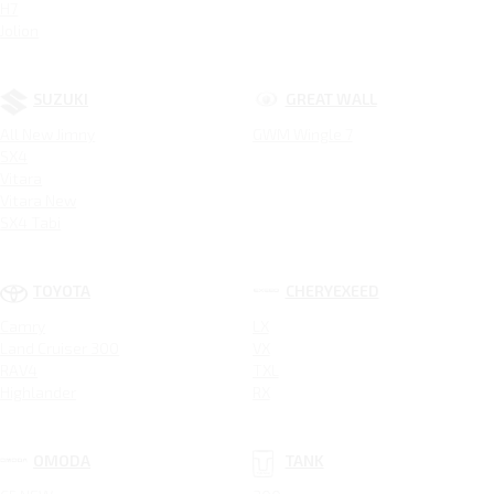
H7
Jolion
SUZUKI
GREAT WALL
All New Jimny
GWM Wingle 7
SX4
Vitara
Vitara New
SX4 Tabi
TOYOTA
CHERYEXEED
Camry
LX
Land Cruiser 300
VX
RAV4
TXL
Highlander
RX
OMODA
TANK