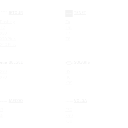
JETOUR
TENET
Dashing
T4
T2
T4L
X50
T7
X70 Plus
T8
X90 Plus
BELGEE
SOLARIS
X50
HS
X70
HC
KRS
JAECOO
VOLGA
J7
C50
J8
K40
K50