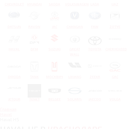
CHEVROLET
HYUNDAI
SKODA
VOLKSWAGEN
LADA
UAZ
DATSUN
RAVON
JAC
CHANGAN
FAW
ZOTYE
HAVAL
DFM
SUZUKI
GREAT
TOYOTA
CHERYEXEED
WALL
OMODA
TANK
МОСКВИЧ
LIXIANG
ZEEKR
GAC
JETOUR
TENET
BELGEE
SOLARIS
JAECOO
VOLGA
Главная
Haval
Haval H5