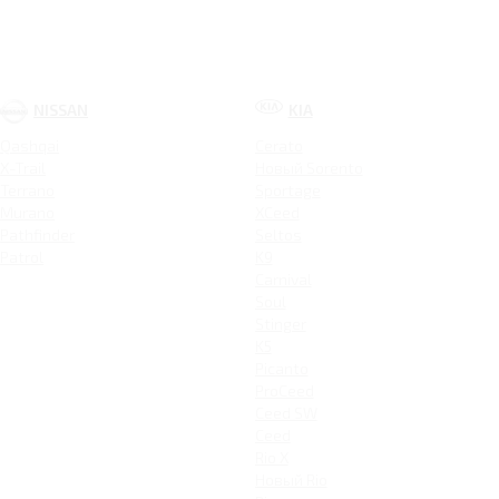
NISSAN
KIA
Qashqai
Cerato
X-Trail
Новый Sorento
Terrano
Sportage
Murano
XCeed
Pathfinder
Seltos
Patrol
K9
Carnival
Soul
Stinger
K5
Picanto
ProCeed
Ceed SW
Ceed
Rio X
Новый Rio