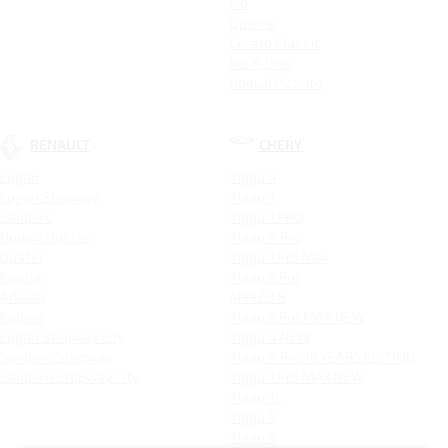
Rio
Optima
Cerato Classic
Rio X-Line
Новый Picanto
RENAULT
CHERY
Logan
Tiggo 4
Logan Stepway
Tiggo 7
Sandero
Tiggo 7 PRO
Новый Duster
Tiggo 4 Pro
Duster
Tiggo 7 Pro Max
Kaptur
Tiggo 8 Pro
Arkana
ARRIZO 8
Koleos
Tiggo 8 Pro MAX NEW
Logan Stepway City
Tiggo 4 NEW
Sandero Stepway
Tiggo 4 Pro 18 YEARS EDITION
Sandero Stepway City
Tiggo 7 Pro MAX NEW
Tiggo 7L
Tiggo 9
Tiggo 8