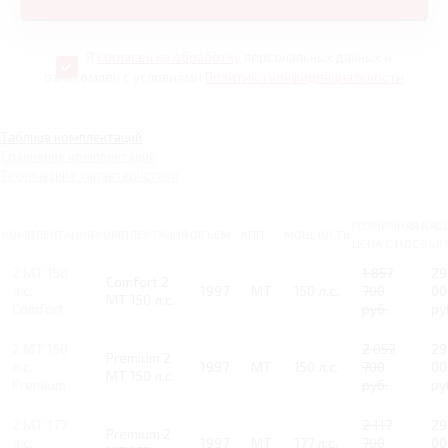
Я
согласен на обработку
персональных данных и
ознакомлен с условиями
Политики конфиденциальности
Таблица комплектаций
Сравнение комплектаций
Технические характеристики
РОЗНИЧНАЯ
ВАШ
КОМПЛЕКТАЦИЯ
КОМПЛЕКТАЦИЯ
ОБЪЕМ
КПП
МОЩНОСТЬ
ЦЕНА С НДС
ВЫГ
2 MT 150
1 857
29
Comfort 2
л.с.
1997
MT
150 л.с.
700
00
MT 150 л.с.
Comfort
руб.
ру
2 MT 150
2 052
29
Premium 2
л.с.
1997
MT
150 л.с.
700
00
MT 150 л.с.
Premium
руб.
ру
2 MT 177
2 117
29
Premium 2
л.с.
1997
MT
177 л.с.
700
00