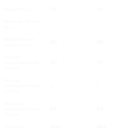
Мощность, л.с.
150
150
Разгон до 100 км/
час, с
Максимальная
180
180
скорость, км/ч
Расход в
городском цикле,
12.1
12.1
/100 км
Расход в
загородном цикле,
7
7
/100 км
Расход в
смешанном цикле,
8.9
8.9
/100 км
Длина, мм
4650
4650