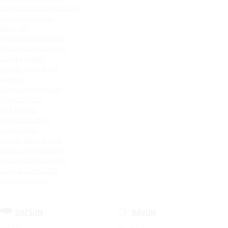
Granta Sportline Liftback
Granta Sportline
Iskra SW
Granta Active Cross
Новый Largus 7 мест
Granta Sedan
Granta Hatchback
Largus
Granta Универсал
Granta Cross
4x4 Bronto
4x4 Urban 3 дв.
Largus CNG
Granta Drive Active
Largus Фургон CNG
Новый Largus 5 мест
Largus Cross CNG
4x4 Urban 5 дв.
DATSUN
RAVON