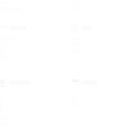
RAV4
TXL
Highlander
RX
OMODA
TANK
C5 NEW
300
C7
400
S5
500
S5 GT
C5
МОСКВИЧ
LIXIANG
3
L7
5
L8
6
L9
8
M70
M90