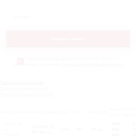
Я
согласен на обработку
персональных данных и
ознакомлен с условиями
Политики конфиденциальности
Таблица комплектаций
Сравнение комплектаций
Технические характеристики
РОЗНИЧНАЯ
ВА
КОМПЛЕКТАЦИЯ
КОМПЛЕКТАЦИЯ
ОБЪЕМ
КПП
МОЩНОСТЬ
ЦЕНА С НДС
ВЫ
1.3 MT 89
499
6
Comfort 1.3
л.с.
1342
MT
89 л.с.
500
2
MT 89 л.с.
Comfort
руб.
р