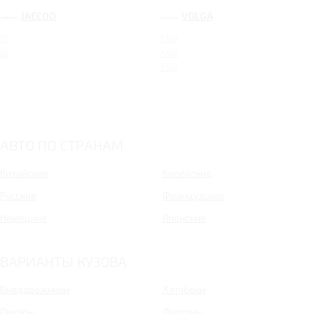
JAECOO
VOLGA
J7
C50
J8
K40
K50
АВТО ПО СТРАНАМ
Китайские
Корейские
Русские
Французские
Немецкие
Японские
ВАРИАНТЫ КУЗОВА
Внедорожники
Хэтчбеки
Пикапы
Фургоны