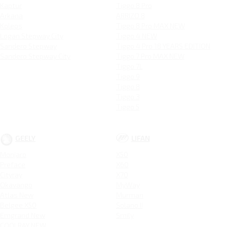
Kaptur
Tiggo 8 Pro
Arkana
ARRIZO 8
Koleos
Tiggo 8 Pro MAX NEW
Logan Stepway City
Tiggo 4 NEW
Sandero Stepway
Tiggo 4 Pro 18 YEARS EDITION
Sandero Stepway City
Tiggo 7 Pro MAX NEW
Tiggo 7L
Tiggo 9
Tiggo 8
Tiggo 3
Tiggo 5
GEELY
LIFAN
Monjaro
X50
Preface
X60
Cityray
X70
Okavango
MyWay
Atlas New
Murman
Belgee X50
Solano II
Emgrand New
Smily
COOLRAY NEW