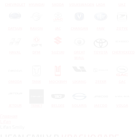
CHEVROLET
HYUNDAI
SKODA
VOLKSWAGEN
LADA
UAZ
DATSUN
RAVON
JAC
CHANGAN
FAW
ZOTYE
HAVAL
DFM
SUZUKI
GREAT
TOYOTA
CHERYEXEED
WALL
OMODA
TANK
МОСКВИЧ
LIXIANG
ZEEKR
GAC
JETOUR
TENET
BELGEE
SOLARIS
JAECOO
VOLGA
Главная
Lifan
Lifan Smily