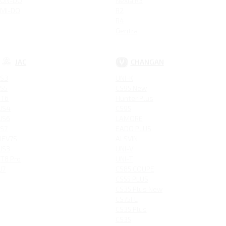
ON-DO
Nexia R3
MI-DO
R2
R4
Gentra
JAC
CHANGAN
S3
UNI-K
S5
CS95 New
T6
Hunter Plus
JS4
CS95
JS6
LAMORE
S7
EADO PLUS
IEV7S
ALSVIN
JS3
UNI-V
T8 Pro
UNI-T
J7
CS85 COUPE
CS55 PLUS
CS35 Plus New
CS75FL
CS35 Plus
CS35