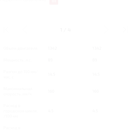
1.3 MT 89 Л.С.
1.3 MT 89 Л.С. LUXURY
COMFORT
1
/
4
Тип двигателя
Бензин
Бензин
Объем двигателя
1342
1342
Мощность, л.с.
89
89
Разгон до 100 км/
14.5
14.5
час, с
Максимальная
160
160
скорость, км/ч
Расход в
городском цикле,
4.5
4.5
/100 км
Расход в