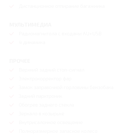
Дистанционное отпирание багажника
МУЛЬТИМЕДИА
Радиомагнитола с входами AU+USB
4 динамика
ПРОЧЕЕ
Верхний задний стоп-сигнал
Электрокорректор фар
Замок заправочной горловины бензобака
Задний парктроник
Обогрев заднего стекла
Зеркало в козырьке
Внутрисалонное освещение
Полноразмерное запасное колесо