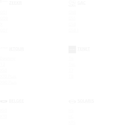
ZEEKR
GAC
001
GN8
009
GS5
X
GS8
007
GS8 II
JETOUR
TENET
Dashing
T4
T2
T4L
X50
T7
X70 Plus
T8
X90 Plus
BELGEE
SOLARIS
X50
HS
X70
HC
KRS