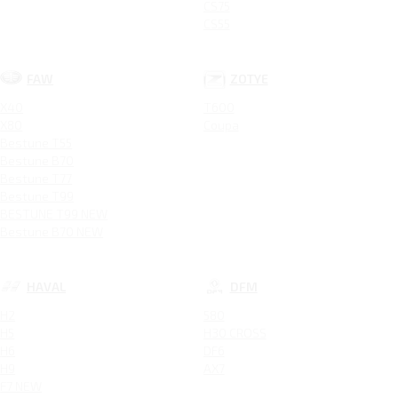
CS75
CS55
FAW
ZOTYE
X40
T600
X80
Coupa
Bestune T55
Bestune B70
Bestune T77
Bestune T99
BESTUNE T99 NEW
Bestune B70 NEW
HAVAL
DFM
H2
580
H5
H30 CROSS
H6
DF6
H9
AX7
F7 NEW