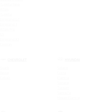
Tugella New
Atlas
Tugella
Emgrand GT
Emgrand 7
Atlas Pro
GS
Emgrand X7
Coolray
CHEVROLET
HYUNDAI
Spark
Solaris
Nexia
Creta
Cobalt
Elantra
Sonata
Tucson
Santa Fe
Новая Elantra