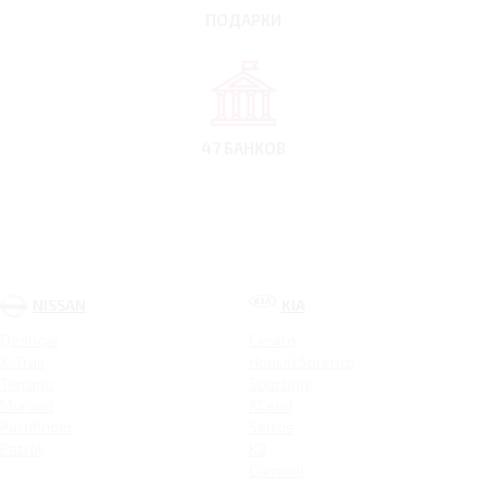
ПОДАРКИ
47 БАНКОВ
NISSAN
KIA
Qashqai
Cerato
X-Trail
Новый Sorento
Terrano
Sportage
Murano
XCeed
Pathfinder
Seltos
Patrol
K9
Carnival