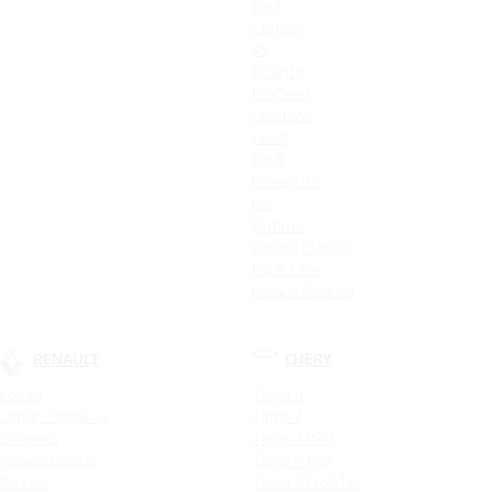
Soul
Stinger
K5
Picanto
ProCeed
Ceed SW
Ceed
Rio X
Новый Rio
Rio
Optima
Cerato Classic
Rio X-Line
Новый Picanto
RENAULT
CHERY
Logan
Tiggo 4
Logan Stepway
Tiggo 7
Sandero
Tiggo 7 PRO
Новый Duster
Tiggo 4 Pro
Duster
Tiggo 7 Pro Max