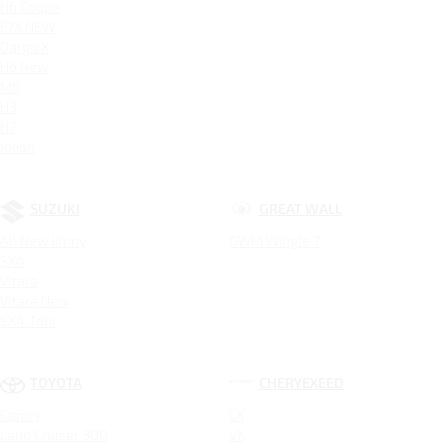
H6 Coupe
F7X NEW
Dargo X
H6 New
M6
H3
H7
Jolion
SUZUKI
GREAT WALL
All New Jimny
GWM Wingle 7
SX4
Vitara
Vitara New
SX4 Tabi
TOYOTA
CHERYEXEED
Camry
LX
Land Cruiser 300
VX