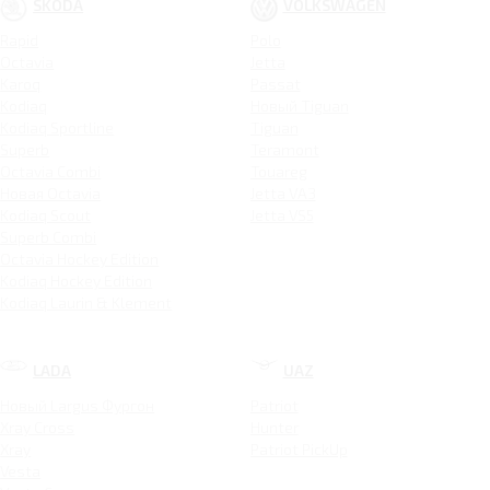
SKODA
VOLKSWAGEN
Rapid
Polo
Octavia
Jetta
Karoq
Passat
Kodiaq
Новый Tiguan
Kodiaq Sportline
Tiguan
Superb
Teramont
Octavia Combi
Touareg
Новая Octavia
Jetta VA3
Kodiaq Scout
Jetta VS5
Superb Combi
Octavia Hockey Edition
Kodiaq Hockey Edition
Kodiaq Laurin & Klement
LADA
UAZ
Новый Largus Фургон
Patriot
Xray Cross
Hunter
Xray
Patriot PickUp
Vesta