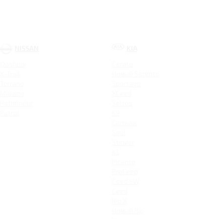
NISSAN
KIA
Qashqai
Cerato
X-Trail
Новый Sorento
Terrano
Sportage
Murano
XCeed
Pathfinder
Seltos
Patrol
K9
Carnival
Soul
Stinger
K5
Picanto
ProCeed
Ceed SW
Ceed
Rio X
Новый Rio