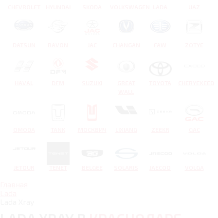
CHEVROLET
HYUNDAI
SKODA
VOLKSWAGEN
LADA
UAZ
DATSUN
RAVON
JAC
CHANGAN
FAW
ZOTYE
HAVAL
DFM
SUZUKI
GREAT
TOYOTA
CHERYEXEED
WALL
OMODA
TANK
МОСКВИЧ
LIXIANG
ZEEKR
GAC
JETOUR
TENET
BELGEE
SOLARIS
JAECOO
VOLGA
Главная
Lada
Lada Xray