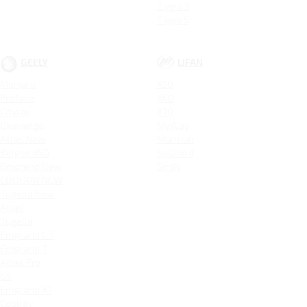
Tiggo 3
Tiggo 5
GEELY
LIFAN
Monjaro
X50
Preface
X60
Cityray
X70
Okavango
MyWay
Atlas New
Murman
Belgee X50
Solano II
Emgrand New
Smily
COOLRAY NEW
Tugella New
Atlas
Tugella
Emgrand GT
Emgrand 7
Atlas Pro
GS
Emgrand X7
Coolray