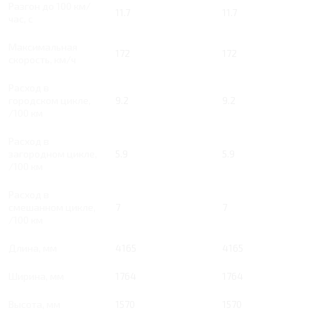
Разгон до 100 км/
11.7
11.7
час, с
Максимальная
172
172
скорость, км/ч
Расход в
городском цикле,
9.2
9.2
/100 км
Расход в
загородном цикле,
5.9
5.9
/100 км
Расход в
смешанном цикле,
7
7
/100 км
Длина, мм
4165
4165
Ширина, мм
1764
1764
Высота, мм
1570
1570