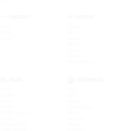
CHEVROLET
HYUNDAI
Spark
Solaris
Nexia
Creta
Cobalt
Elantra
Sonata
Tucson
Santa Fe
Новая Elantra
SKODA
VOLKSWAGEN
Rapid
Polo
Octavia
Jetta
Karoq
Passat
Kodiaq
Новый Tiguan
Kodiaq Sportline
Tiguan
Superb
Teramont
Octavia Combi
Touareg
Новая Octavia
Jetta VA3