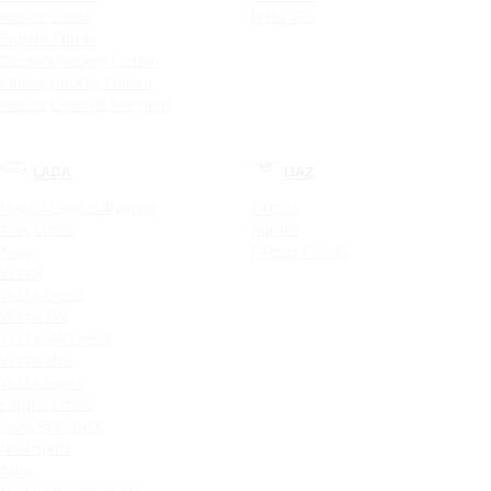
Kodiaq Scout
Jetta VS5
Superb Combi
Octavia Hockey Edition
Kodiaq Hockey Edition
Kodiaq Laurin & Klement
LADA
UAZ
Новый Largus Фургон
Patriot
Xray Cross
Hunter
Xray
Patriot PickUp
Vesta
Vesta Cross
Vesta SW
Vesta SW Cross
Vesta CNG
Vesta Sport
Largus Cross
Iskra SW Cross
Niva Sport
Aura