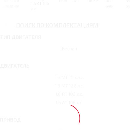
л.с. Luxe
1596
AT
106 л.с.
000
3
1.6 AT 106
Prestige
руб.
ру
л.с.
ПОИСК ПО КОМПЛЕКТАЦИЯМ
ТИП ДВИГАТЕЛЯ
Бензин
ДВИГАТЕЛЬ
1.6 MT 106 л.с.
1.8 MT 122 л.с.
1.6 RT 106 л.с.
1.6 AT 106 л.с.
ПРИВОД