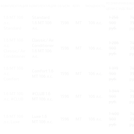
РОЗНИЧНАЯ
ВАШ
КОМПЛЕКТАЦИЯ
КОМПЛЕКТАЦИЯ
ОБЪЕМ
КПП
МОЩНОСТЬ
ЦЕНА С НДС
ВЫГ
1.6 MT 106
Standard
1 256
7
л.с.
1.6 MT 106
1596
MT
106 л.с.
900
3
Standard
л.с.
руб.
ру
1.6 MT 106
Classic/ Air
1 286
7
л.с.
Conditioner
1596
MT
106 л.с.
900
3
Classic/ Air
1.6 MT 106
руб.
ру
Conditioner
л.с.
1.6 MT 106
1 319
7
Comfort 1.6
л.с.
1596
MT
106 л.с.
900
3
MT 106 л.с.
Comfort
руб.
ру
1 344
7
1.6 MT 106
#CLUB 1.6
1596
MT
106 л.с.
900
3
л.с. #CLUB
MT 106 л.с.
руб.
ру
1 400
7
1.6 MT 106
Luxe 1.6
1596
MT
106 л.с.
900
3
л.с. Luxe
MT 106 л.с.
руб.
ру