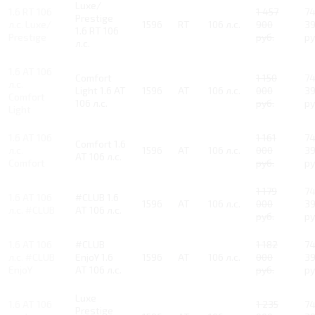
Luxe/
1.6 RT 106
1 457
7
Prestige
л.с. Luxe/
1596
RT
106 л.с.
900
3
1.6 RT 106
Prestige
руб.
ру
л.с.
1.6 AT 106
Comfort
1 150
7
л.с.
Light 1.6 AT
1596
AT
106 л.с.
000
3
Comfort
106 л.с.
руб.
ру
Light
1.6 AT 106
1 161
7
Comfort 1.6
л.с.
1596
AT
106 л.с.
000
3
AT 106 л.с.
Comfort
руб.
ру
1 179
7
1.6 AT 106
#CLUB 1.6
1596
AT
106 л.с.
000
3
л.с. #CLUB
AT 106 л.с.
руб.
ру
1.6 AT 106
#CLUB
1 182
7
л.с. #CLUB
EnjoY 1.6
1596
AT
106 л.с.
000
3
EnjoY
AT 106 л.с.
руб.
ру
Luxe
1.6 AT 106
1 235
7
Prestige