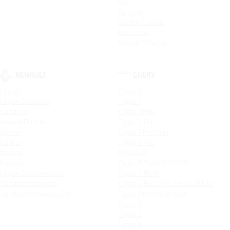
Rio
Optima
Cerato Classic
Rio X-Line
Новый Picanto
RENAULT
CHERY
Logan
Tiggo 4
Logan Stepway
Tiggo 7
Sandero
Tiggo 7 PRO
Новый Duster
Tiggo 4 Pro
Duster
Tiggo 7 Pro Max
Kaptur
Tiggo 8 Pro
Arkana
ARRIZO 8
Koleos
Tiggo 8 Pro MAX NEW
Logan Stepway City
Tiggo 4 NEW
Sandero Stepway
Tiggo 4 Pro 18 YEARS EDITION
Sandero Stepway City
Tiggo 7 Pro MAX NEW
Tiggo 7L
Tiggo 9
Tiggo 8