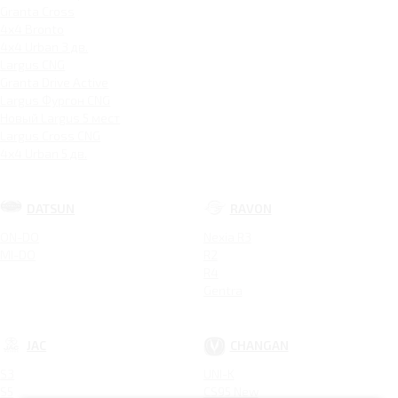
Granta Cross
4x4 Bronto
4x4 Urban 3 дв.
Largus CNG
Granta Drive Active
Largus Фургон CNG
Новый Largus 5 мест
Largus Cross CNG
4x4 Urban 5 дв.
DATSUN
RAVON
ON-DO
Nexia R3
MI-DO
R2
R4
Gentra
JAC
CHANGAN
S3
UNI-K
S5
CS95 New