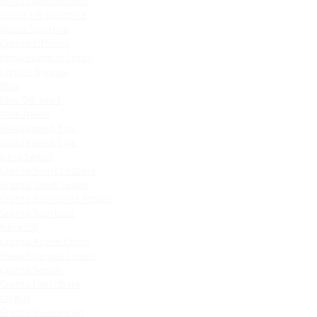
Niva Legend Bronto
Vesta SW Sportline
Vesta Sportline
Granta Liftback
Новый Largus Cross
Largus Фургон
Niva
Niva Off-road
Niva Travel
Niva Legend 3 дв.
Niva Legend 5 дв.
Iskra Sedan
Granta Sport Liftback
Granta Sport Sedan
Granta Sportline Liftback
Granta Sportline
Iskra SW
Granta Active Cross
Новый Largus 7 мест
Granta Sedan
Granta Hatchback
Largus
Granta Универсал