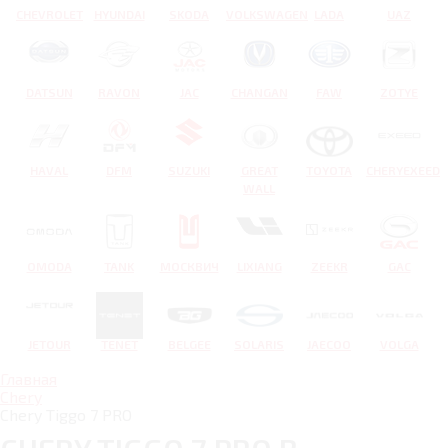
CHEVROLET
HYUNDAI
SKODA
VOLKSWAGEN
LADA
UAZ
DATSUN
RAVON
JAC
CHANGAN
FAW
ZOTYE
HAVAL
DFM
SUZUKI
GREAT
TOYOTA
CHERYEXEED
WALL
OMODA
TANK
МОСКВИЧ
LIXIANG
ZEEKR
GAC
JETOUR
TENET
BELGEE
SOLARIS
JAECOO
VOLGA
Главная
Chery
Chery Tiggo 7 PRO