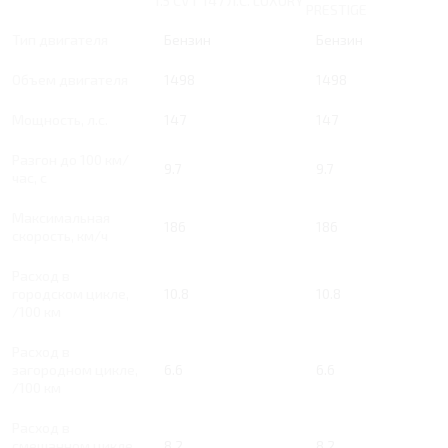
1.5 CVT 147 Л.С. LUXURY
PRESTIGE
Тип двигателя
Бензин
Бензин
Объем двигателя
1498
1498
Мощность, л.с.
147
147
Разгон до 100 км/
9.7
9.7
час, с
Максимальная
186
186
скорость, км/ч
Расход в
городском цикле,
10.8
10.8
/100 км
Расход в
загородном цикле,
6.6
6.6
/100 км
Расход в
смешанном цикле,
8.2
8.2