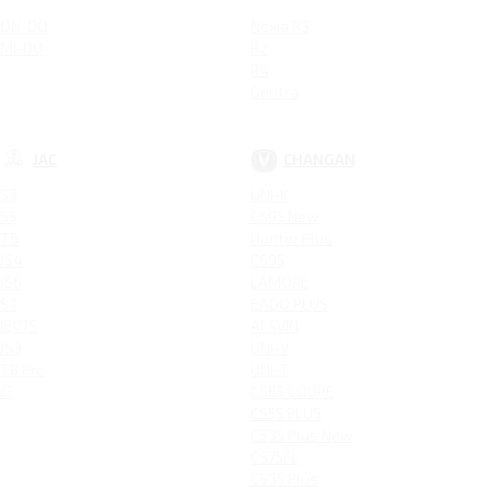
ON-DO
Nexia R3
MI-DO
R2
R4
Gentra
JAC
CHANGAN
S3
UNI-K
S5
CS95 New
T6
Hunter Plus
JS4
CS95
JS6
LAMORE
S7
EADO PLUS
IEV7S
ALSVIN
JS3
UNI-V
T8 Pro
UNI-T
J7
CS85 COUPE
CS55 PLUS
CS35 Plus New
CS75FL
CS35 Plus