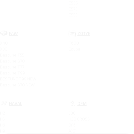
CS35
CS75
CS55
FAW
ZOTYE
X40
T600
X80
Coupa
Bestune T55
Bestune B70
Bestune T77
Bestune T99
BESTUNE T99 NEW
Bestune B70 NEW
HAVAL
DFM
H2
580
H5
H30 CROSS
H6
DF6
H9
AX7