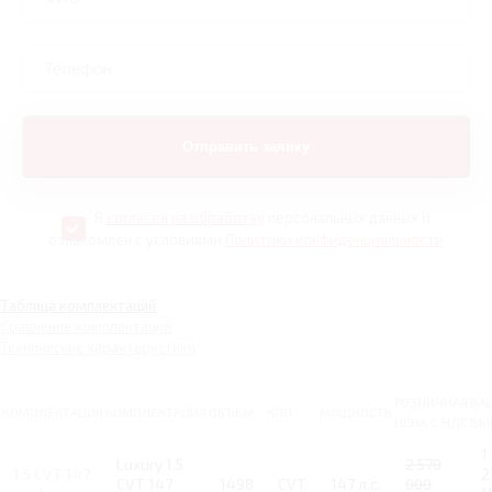
Я
согласен на обработку
персональных данных и
ознакомлен с условиями
Политики конфиденциальности
Таблица комплектаций
Сравнение комплектаций
Технические характеристики
РОЗНИЧНАЯ
ВА
КОМПЛЕКТАЦИЯ
КОМПЛЕКТАЦИЯ
ОБЪЕМ
КПП
МОЩНОСТЬ
ЦЕНА С НДС
ВЫ
1
Luxury 1.5
2 570
1.5 CVT 147
2
CVT 147
1498
CVT
147 л.с.
000