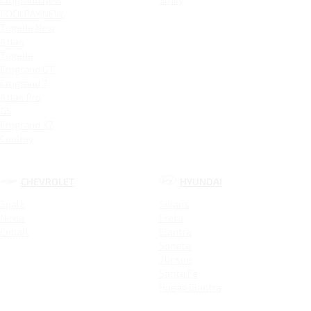
COOLRAY NEW
Tugella New
Atlas
Tugella
Emgrand GT
Emgrand 7
Atlas Pro
GS
Emgrand X7
Coolray
CHEVROLET
HYUNDAI
Spark
Solaris
Nexia
Creta
Cobalt
Elantra
Sonata
Tucson
Santa Fe
Новая Elantra