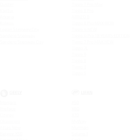
Duster
Tiggo 7 Pro Max
Kaptur
Tiggo 8 Pro
Arkana
ARRIZO 8
Koleos
Tiggo 8 Pro MAX NEW
Logan Stepway City
Tiggo 4 NEW
Sandero Stepway
Tiggo 4 Pro 18 YEARS EDITION
Sandero Stepway City
Tiggo 7 Pro MAX NEW
Tiggo 7L
Tiggo 9
Tiggo 8
Tiggo 3
Tiggo 5
GEELY
LIFAN
Monjaro
X50
Preface
X60
Cityray
X70
Okavango
MyWay
Atlas New
Murman
Belgee X50
Solano II
Emgrand New
Smily