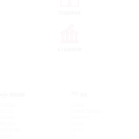
ПОДАРКИ
47 БАНКОВ
NISSAN
KIA
Qashqai
Cerato
X-Trail
Новый Sorento
Terrano
Sportage
Murano
XCeed
Pathfinder
Seltos
Patrol
K9