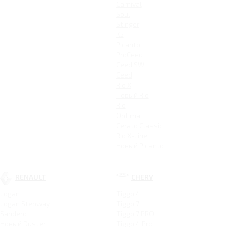
Carnival
Soul
Stinger
K5
Picanto
ProCeed
Ceed SW
Ceed
Rio X
Новый Rio
Rio
Optima
Cerato Classic
Rio X-Line
Новый Picanto
RENAULT
CHERY
Logan
Tiggo 4
Logan Stepway
Tiggo 7
Sandero
Tiggo 7 PRO
Новый Duster
Tiggo 4 Pro