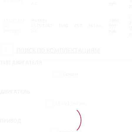
л.с. Luxury
1
л.с.
руб.
р
1
1.5 CVT 147
Prestige
2 880
2
л.с.
1.5 CVT 147
1498
CVT
147 л.с.
000
1
Prestige
л.с.
руб.
р
ПОИСК ПО КОМПЛЕКТАЦИЯМ
ТИП ДВИГАТЕЛЯ
Бензин
ДВИГАТЕЛЬ
1.5 CVT 147 л.с.
ПРИВОД