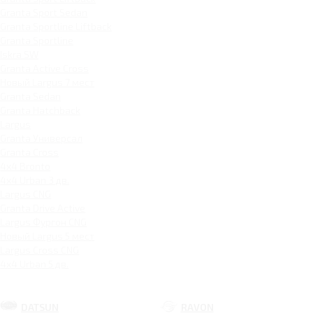
Granta Sport Sedan
Granta Sportline Liftback
Granta Sportline
Iskra SW
Granta Active Cross
Новый Largus 7 мест
Granta Sedan
Granta Hatchback
Largus
Granta Универсал
Granta Cross
4x4 Bronto
4x4 Urban 3 дв.
Largus CNG
Granta Drive Active
Largus Фургон CNG
Новый Largus 5 мест
Largus Cross CNG
4x4 Urban 5 дв.
DATSUN
RAVON