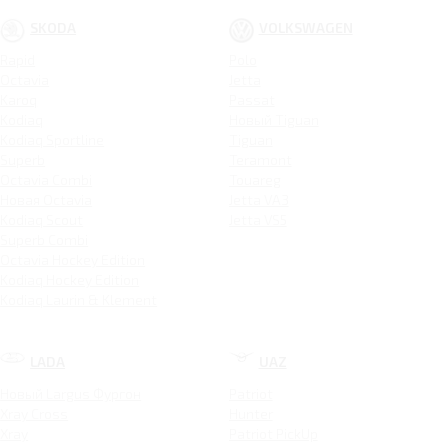
SKODA
VOLKSWAGEN
Rapid
Polo
Octavia
Jetta
Karoq
Passat
Kodiaq
Новый Tiguan
Kodiaq Sportline
Tiguan
Superb
Teramont
Octavia Combi
Touareg
Новая Octavia
Jetta VA3
Kodiaq Scout
Jetta VS5
Superb Combi
Octavia Hockey Edition
Kodiaq Hockey Edition
Kodiaq Laurin & Klement
LADA
UAZ
Новый Largus Фургон
Patriot
Xray Cross
Hunter
Xray
Patriot PickUp