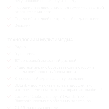
регулировкой по наклону и вылету
Передние и задние стеклоподъемники с защитой
от защемления, авто
Передний и задний центральный подлокотники
Очешник
ТЕХНОЛОГИИ И МУЛЬТИМЕДИА
Радио
4 динамика
10'' сенсорный емкостный дисплей
7'' цветной экран с бортовым компьютером в
панели приборов с выбором цвета
8'' сенсорный экран палени управления
QDLink - доступ к навигации, видеофайлам,
интернет через смартфон на экране автомобиля*
Система "Свободные руки" (Hands free) с
Bluetoоth-связью с мобильным телефоном
2 USB-разъема спереди