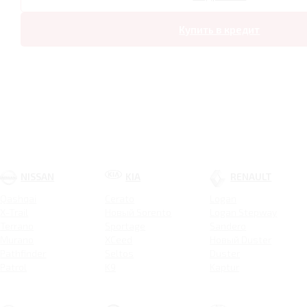
Купить в кредит
NISSAN
KIA
RENAULT
Qashqai
Cerato
Logan
X-Trail
Новый Sorento
Logan Stepway
Terrano
Sportage
Sandero
Murano
XCeed
Новый Duster
Pathfinder
Seltos
Duster
Patrol
K9
Kaptur
Carnival
Arkana
Soul
Koleos