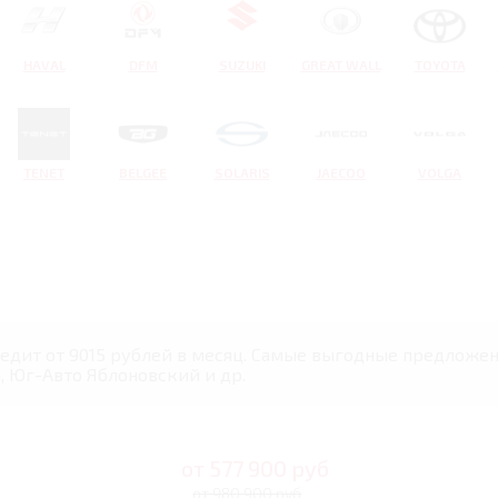
HAVAL
DFM
SUZUKI
GREAT WALL
TOYOTA
TENET
BELGEE
SOLARIS
JAECOO
VOLGA
редит от 9015 рублей в месяц. Самые выгодные предложени
, Юг-Авто Яблоновский и др.
от
577 900
руб
от 980 900 руб