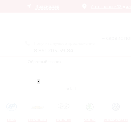
Краснодар
Автосалоны:
12 ди
– сервис п
Получить лучшее предложение
8 861 205-59-84
Обратный звонок
×
Trade In
LIFAN
CHEVROLET
HYUNDAI
SKODA
VOLKSWAGEN