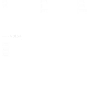
L8
009
GS5
L9
X
GS8
007
GS8 II
VOLGA
C50
K40
K50