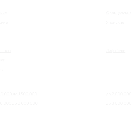
кие
Французски
ские
Японские
рсалы
Лифтбеки
еки
ны
00 000 до 1 500 000
до 2 000 00
00 000 до 2 000 000
до 3 000 00