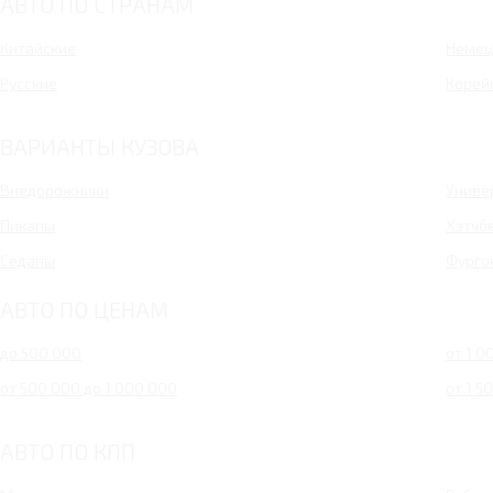
АВТО ПО СТРАНАМ
Largus Cross CNG
4x4 Urban 5 дв.
Китайские
Немец
Русские
Корей
ВАРИАНТЫ КУЗОВА
Внедорожники
Униве
Пикапы
Хэтчб
Седаны
Фурго
АВТО ПО ЦЕНАМ
до 500 000
от 1 0
от 500 000 до 1 000 000
от 1 5
АВТО ПО КПП