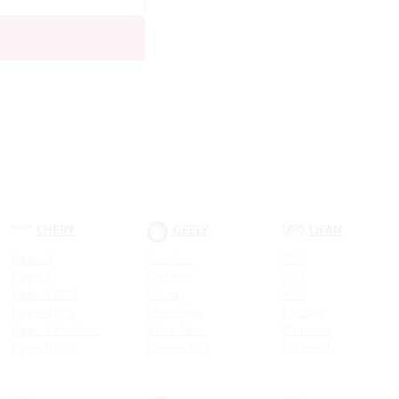
CHERY
GEELY
LIFAN
Tiggo 4
Monjaro
X50
Tiggo 7
Preface
X60
Tiggo 7 PRO
Cityray
X70
Tiggo 4 Pro
Okavango
MyWay
Tiggo 7 Pro Max
Atlas New
Murman
Tiggo 8 Pro
Belgee X50
Solano II
ARRIZO 8
Emgrand New
Smily
Tiggo 8 Pro MAX NEW
COOLRAY NEW