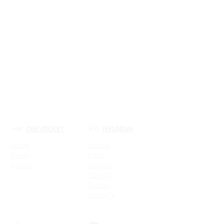
CHEVROLET
HYUNDAI
Spark
Solaris
Nexia
Creta
Cobalt
Elantra
Sonata
Tucson
Santa Fe
Новая Elantra