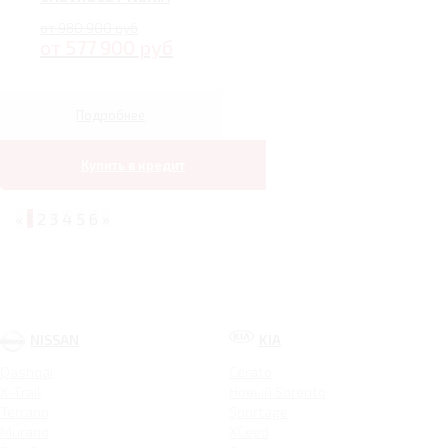
от 980 900 руб
от 577 900 руб
Подробнее
Купить в кредит
«
1
2
3
4
5
6
»
NISSAN
KIA
Qashqai
Cerato
X-Trail
Новый Sorento
Terrano
Sportage
Murano
XCeed