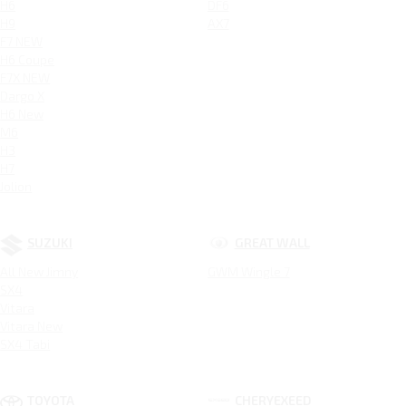
H6
DF6
H9
AX7
F7 NEW
H6 Coupe
F7X NEW
Dargo X
H6 New
M6
H3
H7
Jolion
SUZUKI
GREAT WALL
All New Jimny
GWM Wingle 7
SX4
Vitara
Vitara New
SX4 Tabi
TOYOTA
CHERYEXEED