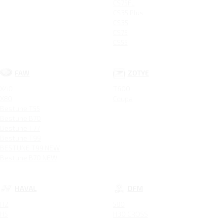
CS75FL
CS35 Plus
CS35
CS75
CS55
FAW
ZOTYE
X40
T600
X80
Coupa
Bestune T55
Bestune B70
Bestune T77
Bestune T99
BESTUNE T99 NEW
Bestune B70 NEW
HAVAL
DFM
H2
580
H5
H30 CROSS