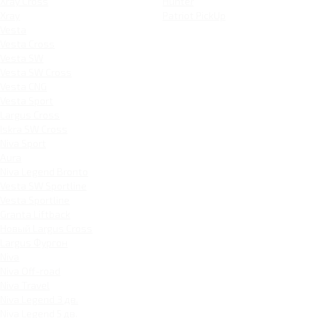
Xray Cross
Hunter
Xray
Patriot PickUp
Vesta
Vesta Cross
Vesta SW
Vesta SW Cross
Vesta CNG
Vesta Sport
Largus Cross
Iskra SW Cross
Niva Sport
Aura
Niva Legend Bronto
Vesta SW Sportline
Vesta Sportline
Granta Liftback
Новый Largus Cross
Largus Фургон
Niva
Niva Off-road
Niva Travel
Niva Legend 3 дв.
Niva Legend 5 дв.