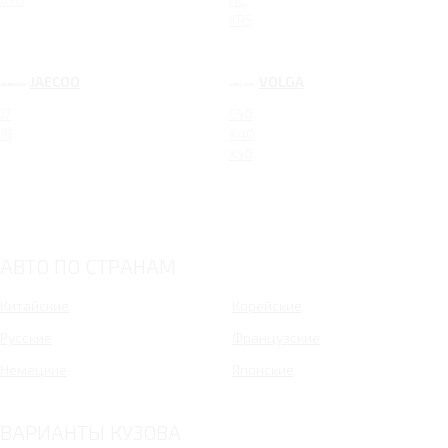
KRS
JAECOO
VOLGA
J7
C50
J8
K40
K50
АВТО ПО СТРАНАМ
Китайские
Корейские
Русские
Французские
Немецкие
Японские
ВАРИАНТЫ КУЗОВА