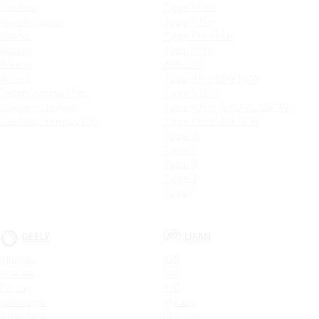
Sandero
Tiggo 7 PRO
Новый Duster
Tiggo 4 Pro
Duster
Tiggo 7 Pro Max
Kaptur
Tiggo 8 Pro
Arkana
ARRIZO 8
Koleos
Tiggo 8 Pro MAX NEW
Logan Stepway City
Tiggo 4 NEW
Sandero Stepway
Tiggo 4 Pro 18 YEARS EDITION
Sandero Stepway City
Tiggo 7 Pro MAX NEW
Tiggo 7L
Tiggo 9
Tiggo 8
Tiggo 3
Tiggo 5
GEELY
LIFAN
Monjaro
X50
Preface
X60
Cityray
X70
Okavango
MyWay
Atlas New
Murman