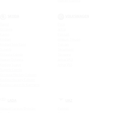
Новая Elantra
SKODA
VOLKSWAGEN
Rapid
Polo
Octavia
Jetta
Karoq
Passat
Kodiaq
Новый Tiguan
Kodiaq Sportline
Tiguan
Superb
Teramont
Octavia Combi
Touareg
Новая Octavia
Jetta VA3
Kodiaq Scout
Jetta VS5
Superb Combi
Octavia Hockey Edition
Kodiaq Hockey Edition
Kodiaq Laurin & Klement
LADA
UAZ
Новый Largus Фургон
Patriot