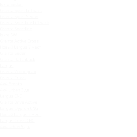
Iskra Sedan
Granta Sport Liftback
Granta Sport Sedan
Granta Sportline Liftback
Granta Sportline
Iskra SW
Granta Active Cross
Новый Largus 7 мест
Granta Sedan
Granta Hatchback
Largus
Granta Универсал
Granta Cross
4x4 Bronto
4x4 Urban 3 дв.
Largus CNG
Granta Drive Active
Largus Фургон CNG
Новый Largus 5 мест
Largus Cross CNG
4x4 Urban 5 дв.