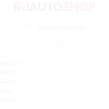
feedback@ruautoshop.com
Сайт использует файлы cookie, в том числе для работы сервисов веб-
аналитики (Яндекс.Метрика). Порядок обработки персональных данных и
информации, получаемой с использованием файлов cookie, установлен
Политикой конфиденциальности.
Новые авто
БУ авто
Trade In
Кредит
Контакты