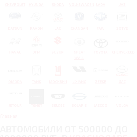
CHEVROLET
HYUNDAI
SKODA
VOLKSWAGEN
LADA
UAZ
DATSUN
RAVON
JAC
CHANGAN
FAW
ZOTYE
HAVAL
DFM
SUZUKI
GREAT
TOYOTA
CHERYEXEED
WALL
OMODA
TANK
МОСКВИЧ
LIXIANG
ZEEKR
GAC
JETOUR
TENET
BELGEE
SOLARIS
JAECOO
VOLGA
Главная
АВТОМОБИЛИ ОТ 500000 ДО