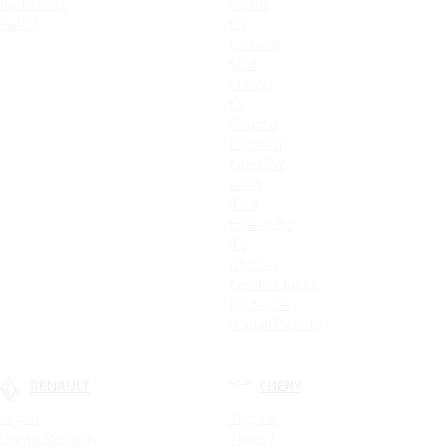
Pathfinder
Seltos
Patrol
K9
Carnival
Soul
Stinger
K5
Picanto
ProCeed
Ceed SW
Ceed
Rio X
Новый Rio
Rio
Optima
Cerato Classic
Rio X-Line
Новый Picanto
RENAULT
CHERY
Logan
Tiggo 4
Logan Stepway
Tiggo 7