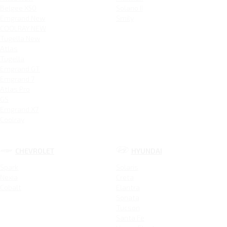
Belgee X50
Solano II
Emgrand New
Smily
COOLRAY NEW
Tugella New
Atlas
Tugella
Emgrand GT
Emgrand 7
Atlas Pro
GS
Emgrand X7
Coolray
CHEVROLET
HYUNDAI
Spark
Solaris
Nexia
Creta
Cobalt
Elantra
Sonata
Tucson
Santa Fe