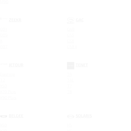
M90
ZEEKR
GAC
001
GN8
009
GS5
X
GS8
007
GS8 II
JETOUR
TENET
Dashing
T4
T2
T4L
X50
T7
X70 Plus
T8
X90 Plus
BELGEE
SOLARIS
X50
HS
X70
HC