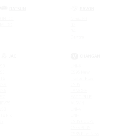
DATSUN
RAVON
ON-DO
Nexia R3
MI-DO
R2
R4
Gentra
JAC
CHANGAN
S3
UNI-K
S5
CS95 New
T6
Hunter Plus
JS4
CS95
JS6
LAMORE
S7
EADO PLUS
IEV7S
ALSVIN
JS3
UNI-V
T8 Pro
UNI-T
J7
CS85 COUPE
CS55 PLUS
CS35 Plus New