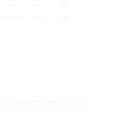
CHERYEXEED
OMODA
TANK
ах Краснодара: Автосалон М4,