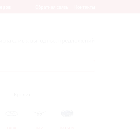
леров
Обратная связь
Контакты
оиска самых выгодных предложений
Кредит
LADA
UAZ
DATSUN