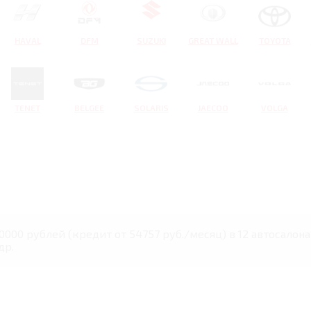
HAVAL
DFM
SUZUKI
GREAT WALL
TOYOTA
TENET
BELGEE
SOLARIS
JAECOO
VOLGA
0000 рублей (кредит от 54757 руб./месяц) в 12 автосалон
др.