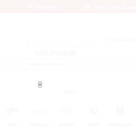
Краснодар
Автосалоны:
12 ди
– сервис п
Получить лучшее предложение
8 861 205-59-84
Обратный звонок
×
Trade In
LIFAN
CHEVROLET
HYUNDAI
SKODA
VOLKSWAGEN