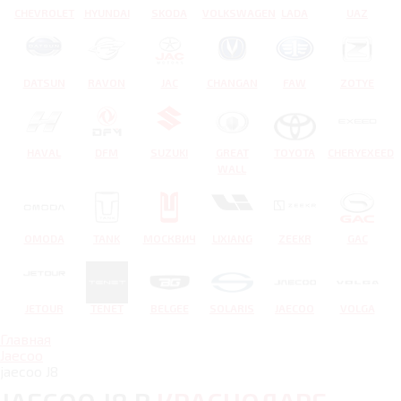
CHEVROLET
HYUNDAI
SKODA
VOLKSWAGEN
LADA
UAZ
DATSUN
RAVON
JAC
CHANGAN
FAW
ZOTYE
HAVAL
DFM
SUZUKI
GREAT
TOYOTA
CHERYEXEED
WALL
OMODA
TANK
МОСКВИЧ
LIXIANG
ZEEKR
GAC
JETOUR
TENET
BELGEE
SOLARIS
JAECOO
VOLGA
Главная
Jaecoo
jaecoo J8