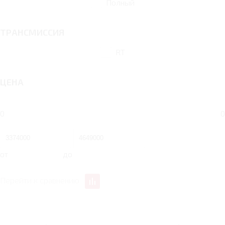
Полный
ТРАНСМИССИЯ
RT
ЦЕНА
0
0
от
до
Перейти к сравнению
2 RT 249 Л.С. COMFORT
2 RT 249 Л.С. PRESTIG