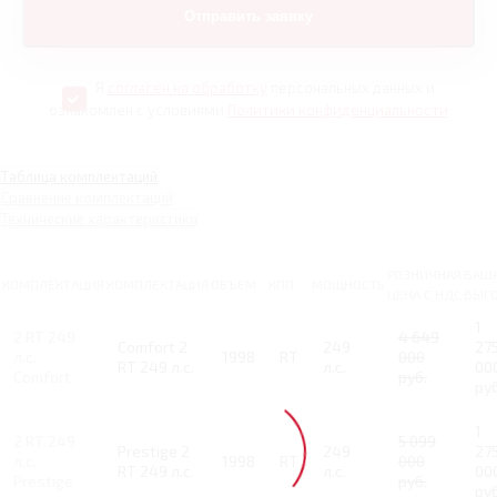
Я
согласен на обработку
персональных данных и
ознакомлен с условиями
Политики конфиденциальности
Таблица комплектаций
Сравнение комплектаций
Технические характеристики
РОЗНИЧНАЯ
ВАШ
КОМПЛЕКТАЦИЯ
КОМПЛЕКТАЦИЯ
ОБЪЕМ
КПП
МОЩНОСТЬ
ЦЕНА С НДС
ВЫГ
1
2 RT 249
4 649
Comfort 2
249
27
л.с.
1998
RT
000
RT 249 л.с.
л.с.
00
Comfort
руб.
руб
1
2 RT 249
5 099
Prestige 2
249
27
л.с.
1998
RT
000
RT 249 л.с.
л.с.
00
Prestige
руб.
руб