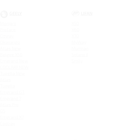
GEELY
LIFAN
Monjaro
X50
Preface
X60
Cityray
X70
Okavango
MyWay
Atlas New
Murman
Belgee X50
Solano II
Emgrand New
Smily
COOLRAY NEW
Tugella New
Atlas
Tugella
Emgrand GT
Emgrand 7
Atlas Pro
GS
Emgrand X7
Coolray