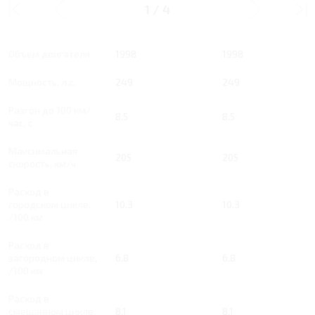
1
/
4
Тип двигателя
Бензин
Бензин
Объем двигателя
1998
1998
Мощность, л.с.
249
249
Разгон до 100 км/
8.5
8.5
час, с
Максимальная
205
205
скорость, км/ч
Расход в
городском цикле,
10.3
10.3
/100 км
Расход в
загородном цикле,
6.8
6.8
/100 км
Расход в
смешанном цикле,
8.1
8.1