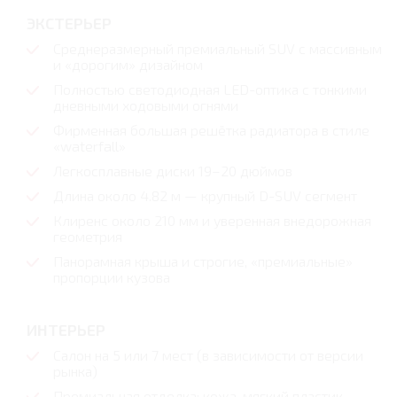
ЭКСТЕРЬЕР
Среднеразмерный премиальный SUV с массивным
и «дорогим» дизайном
Полностью светодиодная LED-оптика с тонкими
дневными ходовыми огнями
Фирменная большая решётка радиатора в стиле
«waterfall»
Легкосплавные диски 19–20 дюймов
Длина около 4.82 м — крупный D-SUV сегмент
Клиренс около 210 мм и уверенная внедорожная
геометрия
Панорамная крыша и строгие, «премиальные»
пропорции кузова
ИНТЕРЬЕР
Салон на 5 или 7 мест (в зависимости от версии
рынка)
Премиальная отделка: кожа, мягкий пластик,