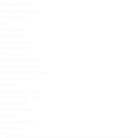
Granta Liftback
Новый Largus Cross
Largus Фургон
Niva
Niva Off-road
Niva Travel
Niva Legend 3 дв.
Niva Legend 5 дв.
Iskra Sedan
Granta Sport Liftback
Granta Sport Sedan
Granta Sportline Liftback
Granta Sportline
Iskra SW
Granta Active Cross
Новый Largus 7 мест
Granta Sedan
Granta Hatchback
Largus
Granta Универсал
Granta Cross
4x4 Bronto