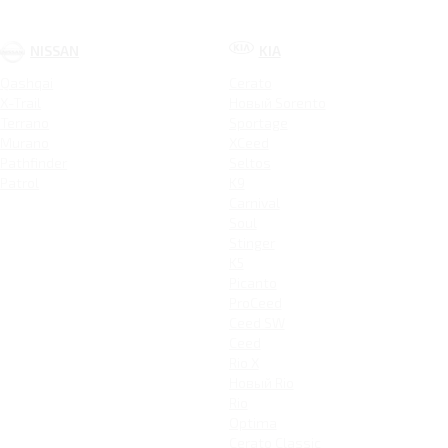
NISSAN
KIA
Qashqai
Cerato
X-Trail
Новый Sorento
Terrano
Sportage
Murano
XCeed
Pathfinder
Seltos
Patrol
K9
Carnival
Soul
Stinger
K5
Picanto
ProCeed
Ceed SW
Ceed
Rio X
Новый Rio
Rio
Optima
Cerato Classic