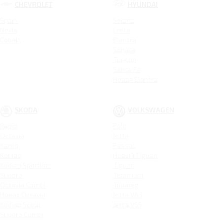
CHEVROLET
HYUNDAI
Spark
Solaris
Nexia
Creta
Cobalt
Elantra
Sonata
Tucson
Santa Fe
Новая Elantra
SKODA
VOLKSWAGEN
Rapid
Polo
Octavia
Jetta
Karoq
Passat
Kodiaq
Новый Tiguan
Kodiaq Sportline
Tiguan
Superb
Teramont
Octavia Combi
Touareg
Новая Octavia
Jetta VA3
Kodiaq Scout
Jetta VS5
Superb Combi