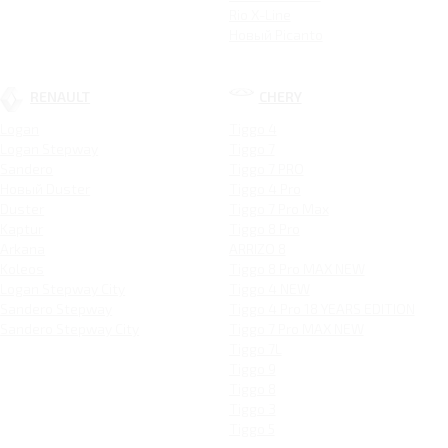
Rio X-Line
Новый Picanto
RENAULT
CHERY
Logan
Tiggo 4
Logan Stepway
Tiggo 7
Sandero
Tiggo 7 PRO
Новый Duster
Tiggo 4 Pro
Duster
Tiggo 7 Pro Max
Kaptur
Tiggo 8 Pro
Arkana
ARRIZO 8
Koleos
Tiggo 8 Pro MAX NEW
Logan Stepway City
Tiggo 4 NEW
Sandero Stepway
Tiggo 4 Pro 18 YEARS EDITION
Sandero Stepway City
Tiggo 7 Pro MAX NEW
Tiggo 7L
Tiggo 9
Tiggo 8
Tiggo 3
Tiggo 5