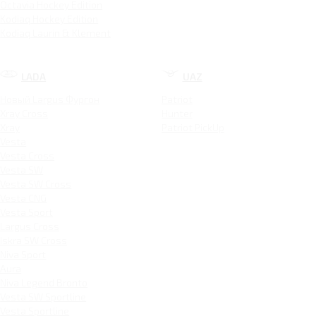
Octavia Hockey Edition
Kodiaq Hockey Edition
Kodiaq Laurin & Klement
LADA
UAZ
Новый Largus Фургон
Patriot
Xray Cross
Hunter
Xray
Patriot PickUp
Vesta
Vesta Cross
Vesta SW
Vesta SW Cross
Vesta CNG
Vesta Sport
Largus Cross
Iskra SW Cross
Niva Sport
Aura
Niva Legend Bronto
Vesta SW Sportline
Vesta Sportline