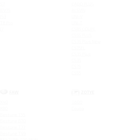
S7
EADO PLUS
IEV7S
ALSVIN
JS3
UNI-V
T8 Pro
UNI-T
J7
CS85 COUPE
CS55 PLUS
CS35 Plus New
CS75FL
CS35 Plus
CS35
CS75
CS55
FAW
ZOTYE
X40
T600
X80
Coupa
Bestune T55
Bestune B70
Bestune T77
Bestune T99
BESTUNE T99 NEW