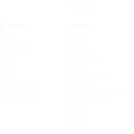
Rio X-Line
Новый Picanto
RENAULT
CHERY
Logan
Tiggo 4
Logan Stepway
Tiggo 7
Sandero
Tiggo 7 PRO
Новый Duster
Tiggo 4 Pro
Duster
Tiggo 7 Pro Max
Kaptur
Tiggo 8 Pro
Arkana
ARRIZO 8
Koleos
Tiggo 8 Pro MAX NEW
Logan Stepway City
Tiggo 4 NEW
Sandero Stepway
Tiggo 4 Pro 18 YEARS EDITION
Sandero Stepway City
Tiggo 7 Pro MAX NEW
Tiggo 7L
Tiggo 9
Tiggo 8
Tiggo 3
Tiggo 5