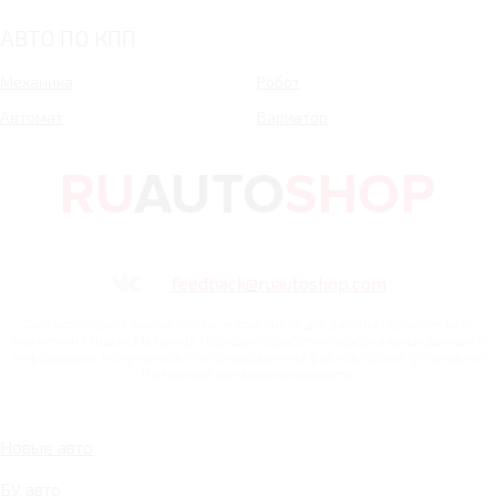
АВТО ПО КПП
Механика
Робот
Автомат
Вариатор
feedback@ruautoshop.com
Сайт использует файлы cookie, в том числе для работы сервисов веб-
аналитики (Яндекс.Метрика). Порядок обработки персональных данных и
информации, получаемой с использованием файлов cookie, установлен
Политикой конфиденциальности.
Новые авто
БУ авто