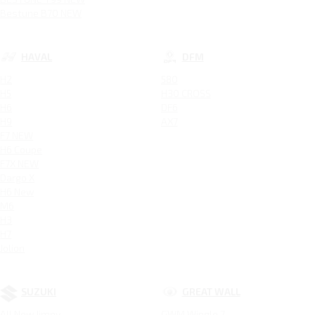
Bestune B70 NEW
HAVAL
DFM
H2
580
H5
H30 CROSS
H6
DF6
H9
AX7
F7 NEW
H6 Coupe
F7X NEW
Dargo X
H6 New
M6
H3
H7
Jolion
SUZUKI
GREAT WALL
All New Jimny
GWM Wingle 7