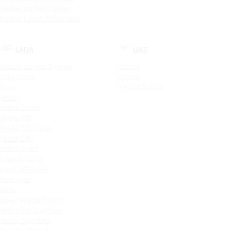
Kodiaq Hockey Edition
Kodiaq Laurin & Klement
LADA
UAZ
Новый Largus Фургон
Patriot
Xray Cross
Hunter
Xray
Patriot PickUp
Vesta
Vesta Cross
Vesta SW
Vesta SW Cross
Vesta CNG
Vesta Sport
Largus Cross
Iskra SW Cross
Niva Sport
Aura
Niva Legend Bronto
Vesta SW Sportline
Vesta Sportline