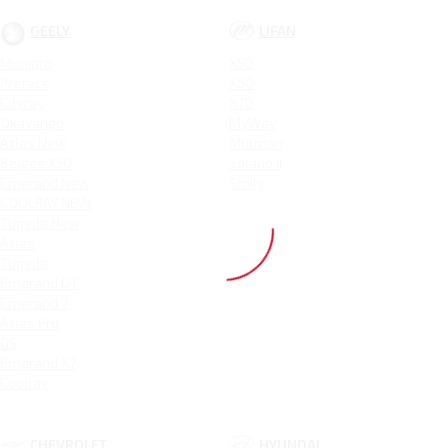
GEELY
LIFAN
Monjaro
X50
Preface
X60
Cityray
X70
Okavango
MyWay
Atlas New
Murman
Belgee X50
Solano II
Emgrand New
Smily
COOLRAY NEW
Tugella New
Atlas
Tugella
Emgrand GT
Emgrand 7
Atlas Pro
GS
Emgrand X7
Coolray
CHEVROLET
HYUNDAI