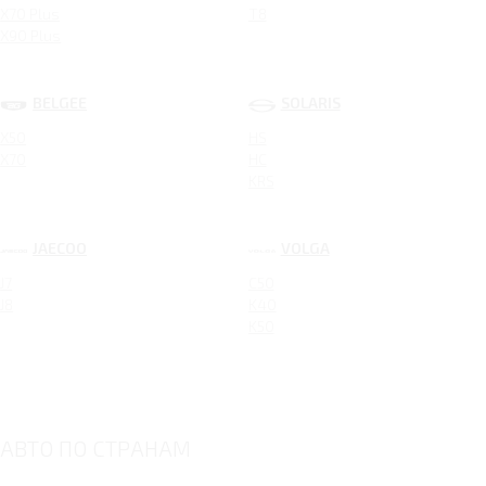
X70 Plus
T8
X90 Plus
BELGEE
SOLARIS
X50
HS
X70
HC
KRS
JAECOO
VOLGA
J7
C50
J8
K40
K50
АВТО ПО СТРАНАМ