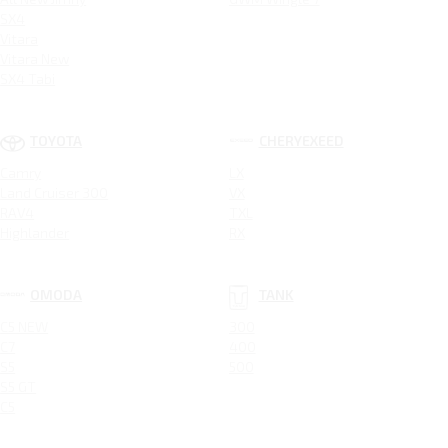
SX4
Vitara
Vitara New
SX4 Tabi
TOYOTA
CHERYEXEED
Camry
LX
Land Cruiser 300
VX
RAV4
TXL
Highlander
RX
OMODA
TANK
C5 NEW
300
C7
400
S5
500
S5 GT
C5