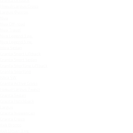
Granta Liftback
Новый Largus Cross
Largus Фургон
Niva
Niva Off-road
Niva Travel
Niva Legend 3 дв.
Niva Legend 5 дв.
Iskra Sedan
Granta Sport Liftback
Granta Sport Sedan
Granta Sportline Liftback
Granta Sportline
Iskra SW
Granta Active Cross
Новый Largus 7 мест
Granta Sedan
Granta Hatchback
Largus
Granta Универсал
Granta Cross
4x4 Bronto
4x4 Urban 3 дв.