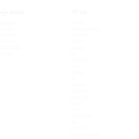
NISSAN
KIA
Qashqai
Cerato
X-Trail
Новый Sorento
Terrano
Sportage
Murano
XCeed
Pathfinder
Seltos
Patrol
K9
Carnival
Soul
Stinger
K5
Picanto
ProCeed
Ceed SW
Ceed
Rio X
Новый Rio
Rio
Optima
Cerato Classic