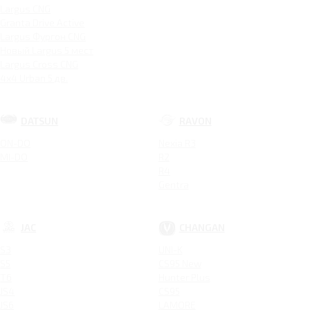
Largus CNG
Granta Drive Active
Largus Фургон CNG
Новый Largus 5 мест
Largus Cross CNG
4x4 Urban 5 дв.
DATSUN
RAVON
ON-DO
Nexia R3
MI-DO
R2
R4
Gentra
JAC
CHANGAN
S3
UNI-K
S5
CS95 New
T6
Hunter Plus
JS4
CS95
JS6
LAMORE