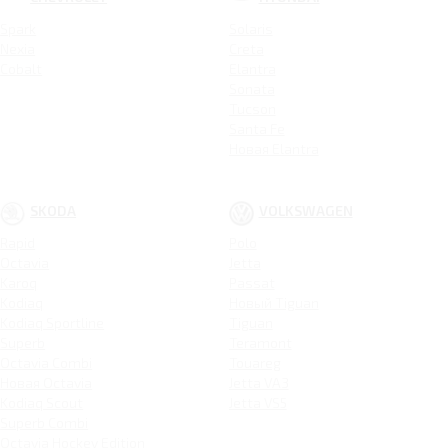
Spark
Solaris
Nexia
Creta
Cobalt
Elantra
Sonata
Tucson
Santa Fe
Новая Elantra
SKODA
VOLKSWAGEN
Rapid
Polo
Octavia
Jetta
Karoq
Passat
Kodiaq
Новый Tiguan
Kodiaq Sportline
Tiguan
Superb
Teramont
Octavia Combi
Touareg
Новая Octavia
Jetta VA3
Kodiaq Scout
Jetta VS5
Superb Combi
Octavia Hockey Edition