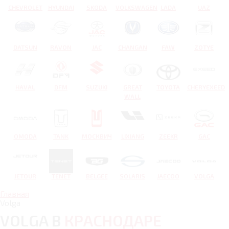
CHEVROLET
HYUNDAI
SKODA
VOLKSWAGEN
LADA
UAZ
DATSUN
RAVON
JAC
CHANGAN
FAW
ZOTYE
HAVAL
DFM
SUZUKI
GREAT
TOYOTA
CHERYEXEED
WALL
OMODA
TANK
МОСКВИЧ
LIXIANG
ZEEKR
GAC
JETOUR
TENET
BELGEE
SOLARIS
JAECOO
VOLGA
Главная
Volga
VOLGA В
КРАСНОДАРЕ