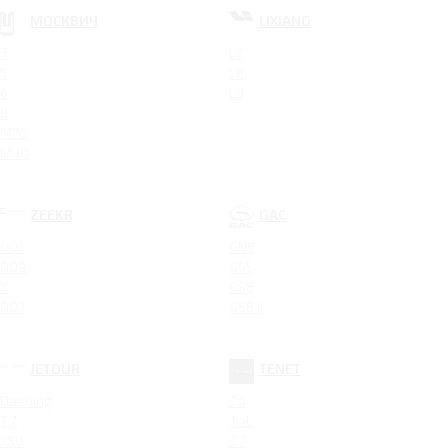
МОСКВИЧ
LIXIANG
3
L7
5
L8
6
L9
8
M70
M90
ZEEKR
GAC
001
GN8
009
GS5
X
GS8
007
GS8 II
JETOUR
TENET
Dashing
T4
T2
T4L
X50
T7