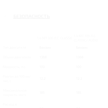
БЕЗОПАСНОСТЬ
1.4 MT 100 Л.С.
1.4 MT 100 Л.С. CLASSIC
CLASSIC/ AUDIO
Тип двигателя
Бензин
Бензин
Объем двигателя
1368
1368
Мощность, л.с.
100
100
Разгон до 100 км/
12.2
12.2
час, с
Максимальная
185
185
скорость, км/ч
Расход в