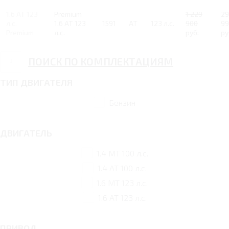
1.6 AT 123
Premium
1 229
2
л.с.
1.6 AT 123
1591
AT
123 л.с.
900
99
Premium
л.с.
руб.
ру
ПОИСК ПО КОМПЛЕКТАЦИЯМ
ТИП ДВИГАТЕЛЯ
Бензин
ДВИГАТЕЛЬ
1.4 MT 100 л.с.
1.4 AT 100 л.с.
1.6 MT 123 л.с.
1.6 AT 123 л.с.
ПРИВОД