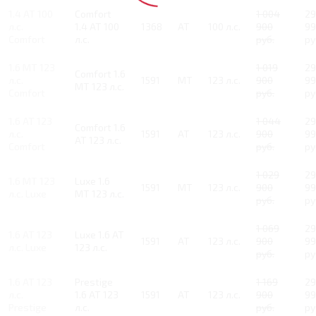
1.4 AT 100
Comfort
1 004
2
л.с.
1.4 AT 100
1368
AT
100 л.с.
900
99
Comfort
л.с.
руб.
ру
1.6 MT 123
1 019
2
Comfort 1.6
л.с.
1591
MT
123 л.с.
900
99
MT 123 л.с.
Comfort
руб.
ру
1.6 AT 123
1 044
2
Comfort 1.6
л.с.
1591
AT
123 л.с.
900
99
AT 123 л.с.
Comfort
руб.
ру
1 029
2
1.6 MT 123
Luxe 1.6
1591
MT
123 л.с.
900
99
л.с. Luxe
MT 123 л.с.
руб.
ру
1 069
2
1.6 AT 123
Luxe 1.6 AT
1591
AT
123 л.с.
900
99
л.с. Luxe
123 л.с.
руб.
ру
1.6 AT 123
Prestige
1 169
2
л.с.
1.6 AT 123
1591
AT
123 л.с.
900
99
Prestige
л.с.
руб.
ру