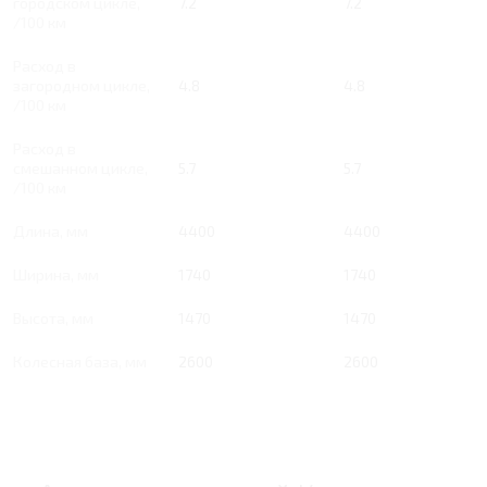
городском цикле,
7.2
7.2
/100 км
Расход в
загородном цикле,
4.8
4.8
/100 км
Расход в
смешанном цикле,
5.7
5.7
/100 км
Длина, мм
4400
4400
Ширина, мм
1740
1740
Высота, мм
1470
1470
Колесная база, мм
2600
2600