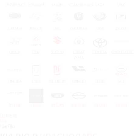
CHEVROLET
HYUNDAI
SKODA
VOLKSWAGEN
LADA
UAZ
DATSUN
RAVON
JAC
CHANGAN
FAW
ZOTYE
HAVAL
DFM
SUZUKI
GREAT
TOYOTA
CHERYEXEED
WALL
OMODA
TANK
МОСКВИЧ
LIXIANG
ZEEKR
GAC
JETOUR
TENET
BELGEE
SOLARIS
JAECOO
VOLGA
Главная
Kia
Kia Rio