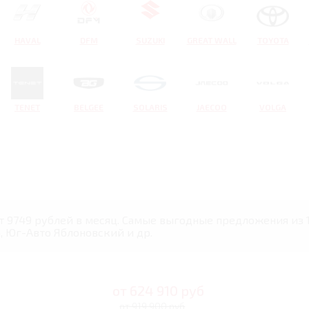
HAVAL
DFM
SUZUKI
GREAT WALL
TOYOTA
TENET
BELGEE
SOLARIS
JAECOO
VOLGA
от 9749 рублей в месяц. Самые выгодные предложения из 1
, Юг-Авто Яблоновский и др.
от
624 910
руб
от 919 900 руб