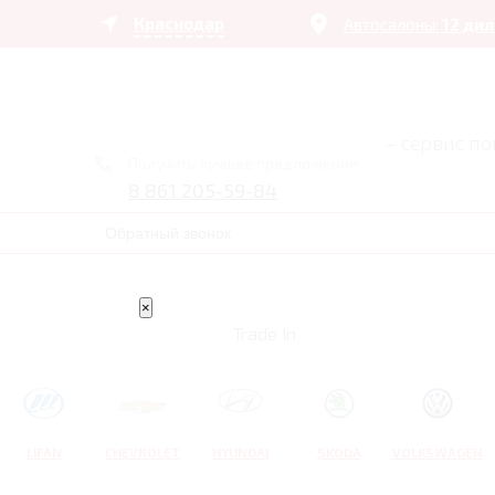
Краснодар
Автосалоны:
12 ди
– сервис п
Получить лучшее предложение
8 861 205-59-84
Обратный звонок
×
Trade In
LIFAN
CHEVROLET
HYUNDAI
SKODA
VOLKSWAGEN