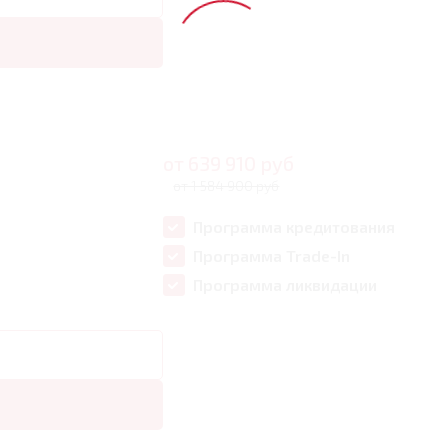
от
639 910
руб
от 1 584 900 руб
Программа кредитования
Программа Trade-In
Программа ликвидации