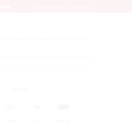
леров
Обратная связь
Контакты
оиска самых выгодных предложений
Кредит
LADA
UAZ
DATSUN