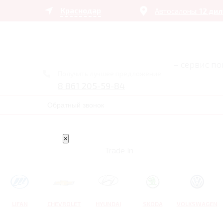
Краснодар
Автосалоны:
12 ди
– сервис п
Получить лучшее предложение
8 861 205-59-84
Обратный звонок
×
Trade In
LIFAN
CHEVROLET
HYUNDAI
SKODA
VOLKSWAGEN