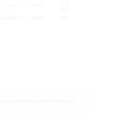
CHERYEXEED
OMODA
TANK
аснодара: Автосалон М4, Автомир,