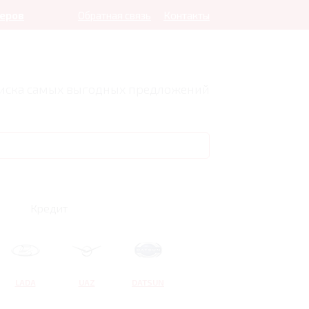
леров
Обратная связь
Контакты
оиска самых выгодных предложений
Кредит
LADA
UAZ
DATSUN