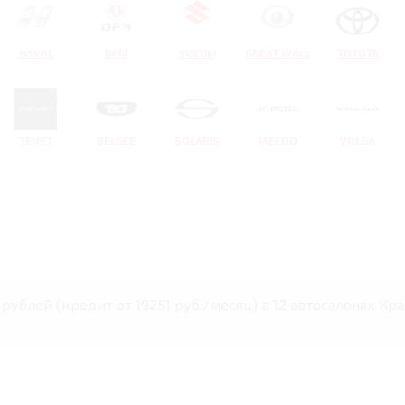
HAVAL
DFM
SUZUKI
GREAT WALL
TOYOTA
TENET
BELGEE
SOLARIS
JAECOO
VOLGA
 рублей (кредит от 19251 руб./месяц) в 12 автосалонах Кр