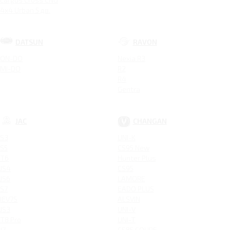
4x4 Urban 5 дв.
DATSUN
RAVON
ON-DO
Nexia R3
MI-DO
R2
R4
Gentra
JAC
CHANGAN
S3
UNI-K
S5
CS95 New
T6
Hunter Plus
JS4
CS95
JS6
LAMORE
S7
EADO PLUS
IEV7S
ALSVIN
JS3
UNI-V
T8 Pro
UNI-T
J7
CS85 COUPE