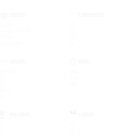
TOYOTA
CHERYEXEED
Camry
LX
Land Cruiser 300
VX
RAV4
TXL
Highlander
RX
OMODA
TANK
C5 NEW
300
C7
400
S5
500
S5 GT
C5
МОСКВИЧ
LIXIANG
3
L7
5
L8
6
L9