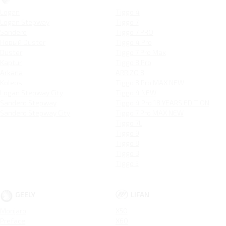
Logan
Tiggo 4
Logan Stepway
Tiggo 7
Sandero
Tiggo 7 PRO
Новый Duster
Tiggo 4 Pro
Duster
Tiggo 7 Pro Max
Kaptur
Tiggo 8 Pro
Arkana
ARRIZO 8
Koleos
Tiggo 8 Pro MAX NEW
Logan Stepway City
Tiggo 4 NEW
Sandero Stepway
Tiggo 4 Pro 18 YEARS EDITION
Sandero Stepway City
Tiggo 7 Pro MAX NEW
Tiggo 7L
Tiggo 9
Tiggo 8
Tiggo 3
Tiggo 5
GEELY
LIFAN
Monjaro
X50
Preface
X60