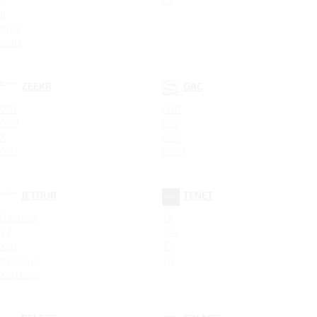
8
M70
M90
ZEEKR
GAC
001
GN8
009
GS5
X
GS8
007
GS8 II
JETOUR
TENET
Dashing
T4
T2
T4L
X50
T7
X70 Plus
T8
X90 Plus