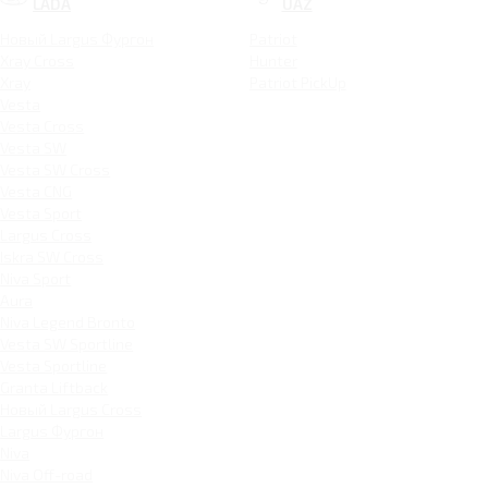
LADA
UAZ
Новый Largus Фургон
Patriot
Xray Cross
Hunter
Xray
Patriot PickUp
Vesta
Vesta Cross
Vesta SW
Vesta SW Cross
Vesta CNG
Vesta Sport
Largus Cross
Iskra SW Cross
Niva Sport
Aura
Niva Legend Bronto
Vesta SW Sportline
Vesta Sportline
Granta Liftback
Новый Largus Cross
Largus Фургон
Niva
Niva Off-road