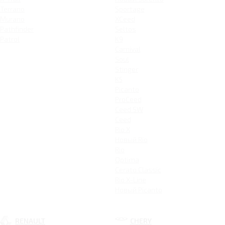
Terrano
Sportage
Murano
XCeed
Pathfinder
Seltos
Patrol
K9
Carnival
Soul
Stinger
K5
Picanto
ProCeed
Ceed SW
Ceed
Rio X
Новый Rio
Rio
Optima
Cerato Classic
Rio X-Line
Новый Picanto
RENAULT
CHERY