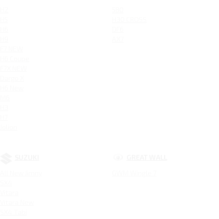
H2
580
H5
H30 CROSS
H6
DF6
H9
AX7
F7 NEW
H6 Coupe
F7X NEW
Dargo X
H6 New
M6
H3
H7
Jolion
SUZUKI
GREAT WALL
All New Jimny
GWM Wingle 7
SX4
Vitara
Vitara New
SX4 Tabi