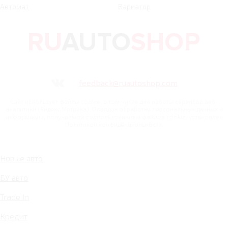
Автомат
Вариатор
feedback@ruautoshop.com
Сайт использует файлы cookie, в том числе для работы сервисов веб-
аналитики (Яндекс.Метрика). Порядок обработки персональных данных и
информации, получаемой с использованием файлов cookie, установлен
Политикой конфиденциальности.
Новые авто
БУ авто
Trade In
Кредит