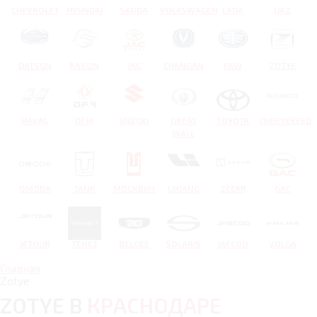
CHEVROLET
HYUNDAI
SKODA
VOLKSWAGEN
LADA
UAZ
DATSUN
RAVON
JAC
CHANGAN
FAW
ZOTYE
HAVAL
DFM
SUZUKI
GREAT
TOYOTA
CHERYEXEED
WALL
OMODA
TANK
МОСКВИЧ
LIXIANG
ZEEKR
GAC
JETOUR
TENET
BELGEE
SOLARIS
JAECOO
VOLGA
Главная
Zotye
ZOTYE В
КРАСНОДАРЕ