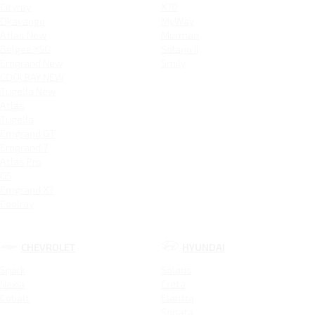
Cityray
X70
Okavango
MyWay
Atlas New
Murman
Belgee X50
Solano II
Emgrand New
Smily
COOLRAY NEW
Tugella New
Atlas
Tugella
Emgrand GT
Emgrand 7
Atlas Pro
GS
Emgrand X7
Coolray
CHEVROLET
HYUNDAI
Spark
Solaris
Nexia
Creta
Cobalt
Elantra
Sonata