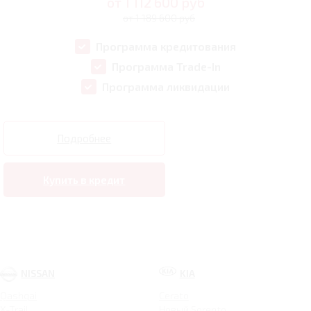
от
1 112 600
руб
от 1 189 600 руб
Программа кредитования
Программа Trade-In
Программа ликвидации
Подробнее
Купить в кредит
NISSAN
KIA
Qashqai
Cerato
X-Trail
Новый Sorento