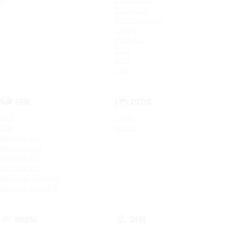
CS55 PLUS
CS35 Plus New
CS75FL
CS35 Plus
CS35
CS75
CS55
FAW
ZOTYE
X40
T600
X80
Coupa
Bestune T55
Bestune B70
Bestune T77
Bestune T99
BESTUNE T99 NEW
Bestune B70 NEW
HAVAL
DFM