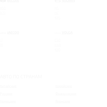
BELGEE
SOLARIS
X50
HS
X70
HC
KRS
JAECOO
VOLGA
J7
C50
J8
K40
K50
АВТО ПО СТРАНАМ
Китайские
Корейские
Русские
Французские
Немецкие
Японские