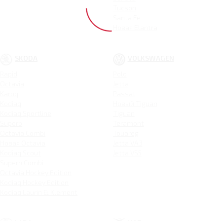
Tucson
Santa Fe
Новая Elantra
SKODA
VOLKSWAGEN
Rapid
Polo
Octavia
Jetta
Karoq
Passat
Kodiaq
Новый Tiguan
Kodiaq Sportline
Tiguan
Superb
Teramont
Octavia Combi
Touareg
Новая Octavia
Jetta VA3
Kodiaq Scout
Jetta VS5
Superb Combi
Octavia Hockey Edition
Kodiaq Hockey Edition
Kodiaq Laurin & Klement