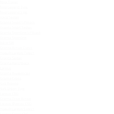
Niva Travel
Niva Legend 3 дв.
Niva Legend 5 дв.
Iskra Sedan
Granta Sport Liftback
Granta Sport Sedan
Granta Sportline Liftback
Granta Sportline
Iskra SW
Granta Active Cross
Новый Largus 7 мест
Granta Sedan
Granta Hatchback
Largus
Granta Универсал
Granta Cross
4x4 Bronto
4x4 Urban 3 дв.
Largus CNG
Granta Drive Active
Largus Фургон CNG
Новый Largus 5 мест
Largus Cross CNG