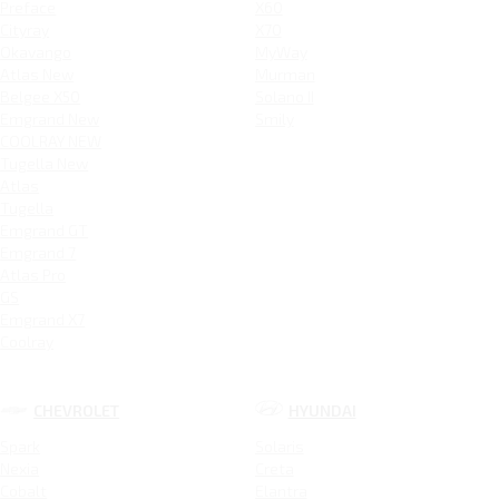
Preface
X60
Cityray
X70
Okavango
MyWay
Atlas New
Murman
Belgee X50
Solano II
Emgrand New
Smily
COOLRAY NEW
Tugella New
Atlas
Tugella
Emgrand GT
Emgrand 7
Atlas Pro
GS
Emgrand X7
Coolray
CHEVROLET
HYUNDAI
Spark
Solaris
Nexia
Creta
Cobalt
Elantra