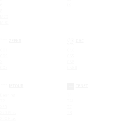
6
L9
8
M70
M90
ZEEKR
GAC
001
GN8
009
GS5
X
GS8
007
GS8 II
JETOUR
TENET
Dashing
T4
T2
T4L
X50
T7
X70 Plus
T8
X90 Plus