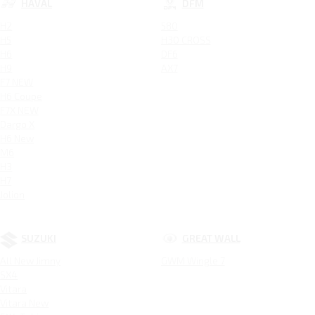
HAVAL
DFM
H2
580
H5
H30 CROSS
H6
DF6
H9
AX7
F7 NEW
H6 Coupe
F7X NEW
Dargo X
H6 New
M6
H3
H7
Jolion
SUZUKI
GREAT WALL
All New Jimny
GWM Wingle 7
SX4
Vitara
Vitara New