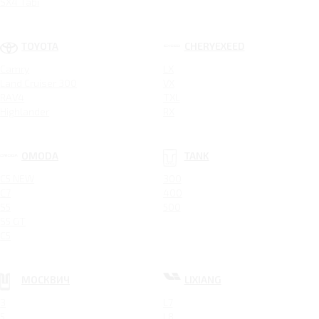
SX4 Tabi
TOYOTA
CHERYEXEED
Camry
LX
Land Cruiser 300
VX
RAV4
TXL
Highlander
RX
OMODA
TANK
C5 NEW
300
C7
400
S5
500
S5 GT
C5
МОСКВИЧ
LIXIANG
3
L7
5
L8