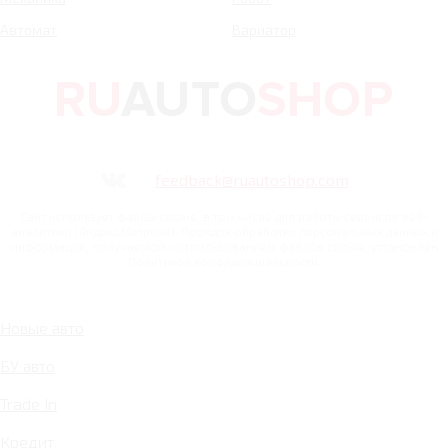
Автомат
Вариатор
feedback@ruautoshop.com
Сайт использует файлы cookie, в том числе для работы сервисов веб-
аналитики (Яндекс.Метрика). Порядок обработки персональных данных и
информации, получаемой с использованием файлов cookie, установлен
Политикой конфиденциальности.
Новые авто
БУ авто
Trade In
Кредит