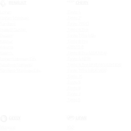
RENAULT
CHERY
Logan
Tiggo 4
Logan Stepway
Tiggo 7
Sandero
Tiggo 7 PRO
Новый Duster
Tiggo 4 Pro
Duster
Tiggo 7 Pro Max
Kaptur
Tiggo 8 Pro
Arkana
ARRIZO 8
Koleos
Tiggo 8 Pro MAX NEW
Logan Stepway City
Tiggo 4 NEW
Sandero Stepway
Tiggo 4 Pro 18 YEARS EDITION
Sandero Stepway City
Tiggo 7 Pro MAX NEW
Tiggo 7L
Tiggo 9
Tiggo 8
Tiggo 3
Tiggo 5
GEELY
LIFAN
Monjaro
X50