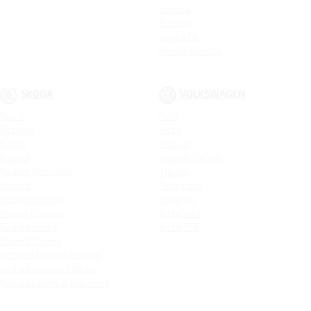
Sonata
Tucson
Santa Fe
Новая Elantra
SKODA
VOLKSWAGEN
Rapid
Polo
Octavia
Jetta
Karoq
Passat
Kodiaq
Новый Tiguan
Kodiaq Sportline
Tiguan
Superb
Teramont
Octavia Combi
Touareg
Новая Octavia
Jetta VA3
Kodiaq Scout
Jetta VS5
Superb Combi
Octavia Hockey Edition
Kodiaq Hockey Edition
Kodiaq Laurin & Klement