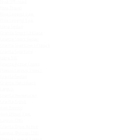
Niva Off-road
Niva Travel
Niva Legend 3 дв.
Niva Legend 5 дв.
Iskra Sedan
Granta Sport Liftback
Granta Sport Sedan
Granta Sportline Liftback
Granta Sportline
Iskra SW
Granta Active Cross
Новый Largus 7 мест
Granta Sedan
Granta Hatchback
Largus
Granta Универсал
Granta Cross
4x4 Bronto
4x4 Urban 3 дв.
Largus CNG
Granta Drive Active
Largus Фургон CNG
Новый Largus 5 мест