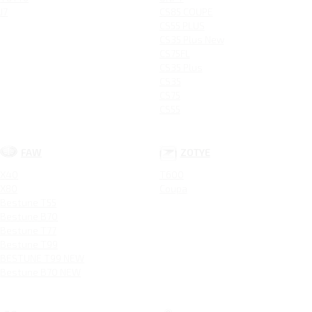
J7
CS85 COUPE
CS55 PLUS
CS35 Plus New
CS75FL
CS35 Plus
CS35
CS75
CS55
FAW
ZOTYE
X40
T600
X80
Coupa
Bestune T55
Bestune B70
Bestune T77
Bestune T99
BESTUNE T99 NEW
Bestune B70 NEW