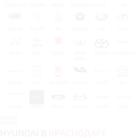
CHEVROLET
HYUNDAI
SKODA
VOLKSWAGEN
LADA
UAZ
DATSUN
RAVON
JAC
CHANGAN
FAW
ZOTYE
HAVAL
DFM
SUZUKI
GREAT
TOYOTA
CHERYEXEED
WALL
OMODA
TANK
МОСКВИЧ
LIXIANG
ZEEKR
GAC
JETOUR
TENET
BELGEE
SOLARIS
JAECOO
VOLGA
Главная
Hyundai
HYUNDAI В
КРАСНОДАРЕ