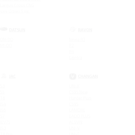
Largus Cross CNG
4x4 Urban 5 дв.
DATSUN
RAVON
ON-DO
Nexia R3
MI-DO
R2
R4
Gentra
JAC
CHANGAN
S3
UNI-K
S5
CS95 New
T6
Hunter Plus
JS4
CS95
JS6
LAMORE
S7
EADO PLUS
IEV7S
ALSVIN
JS3
UNI-V
T8 Pro
UNI-T