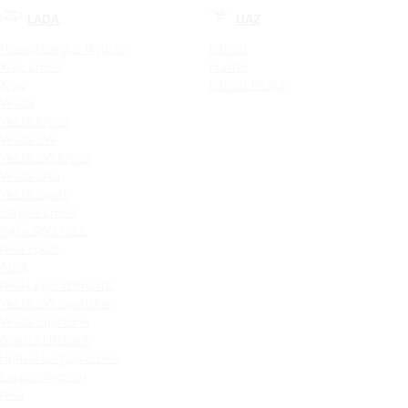
LADA
UAZ
Новый Largus Фургон
Patriot
Xray Cross
Hunter
Xray
Patriot PickUp
Vesta
Vesta Cross
Vesta SW
Vesta SW Cross
Vesta CNG
Vesta Sport
Largus Cross
Iskra SW Cross
Niva Sport
Aura
Niva Legend Bronto
Vesta SW Sportline
Vesta Sportline
Granta Liftback
Новый Largus Cross
Largus Фургон
Niva