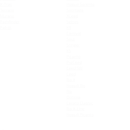
X-Trail
Новый Sorento
Terrano
Sportage
Murano
XCeed
Pathfinder
Seltos
Patrol
K9
Carnival
Soul
Stinger
K5
Picanto
ProCeed
Ceed SW
Ceed
Rio X
Новый Rio
Rio
Optima
Cerato Classic
Rio X-Line
Новый Picanto