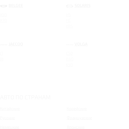
BELGEE
SOLARIS
X50
HS
X70
HC
KRS
JAECOO
VOLGA
J7
C50
J8
K40
K50
АВТО ПО СТРАНАМ
Китайские
Корейские
Русские
Французские
Немецкие
Японские