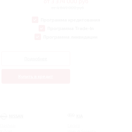
от
3 374 000
руб
от 4 649 000 руб
Программа кредитования
Программа Trade-In
Программа ликвидации
Подробнее
Купить в кредит
NISSAN
KIA
Qashqai
Cerato
X-Trail
Новый Sorento