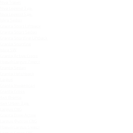
Niva Travel
Niva Legend 3 дв.
Niva Legend 5 дв.
Iskra Sedan
Granta Sport Liftback
Granta Sport Sedan
Granta Sportline Liftback
Granta Sportline
Iskra SW
Granta Active Cross
Новый Largus 7 мест
Granta Sedan
Granta Hatchback
Largus
Granta Универсал
Granta Cross
4x4 Bronto
4x4 Urban 3 дв.
Largus CNG
Granta Drive Active
Largus Фургон CNG
Новый Largus 5 мест
Largus Cross CNG