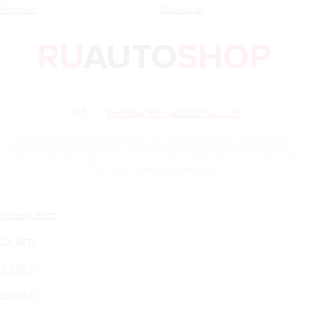
Автомат
Вариатор
feedback@ruautoshop.com
Сайт использует файлы cookie, в том числе для работы сервисов веб-
аналитики (Яндекс.Метрика). Порядок обработки персональных данных и
информации, получаемой с использованием файлов cookie, установлен
Политикой конфиденциальности.
Новые авто
БУ авто
Trade In
Кредит