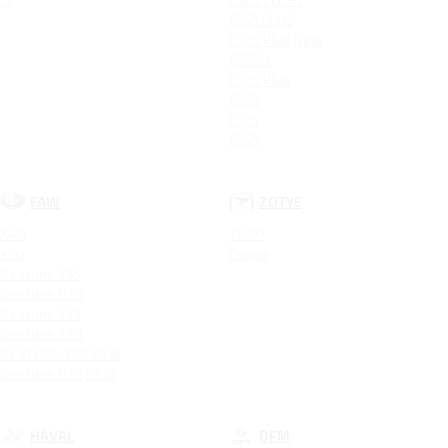
CS55 PLUS
CS35 Plus New
CS75FL
CS35 Plus
CS35
CS75
CS55
FAW
ZOTYE
X40
T600
X80
Coupa
Bestune T55
Bestune B70
Bestune T77
Bestune T99
BESTUNE T99 NEW
Bestune B70 NEW
HAVAL
DFM