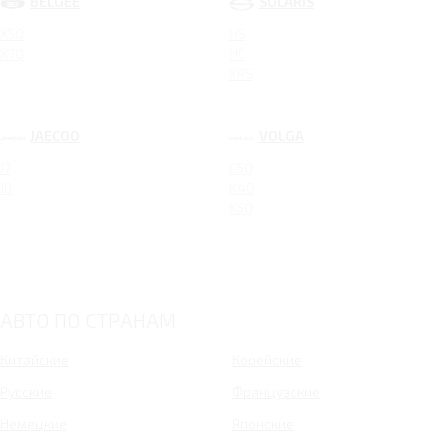
BELGEE
SOLARIS
X50
HS
X70
HC
KRS
JAECOO
VOLGA
J7
C50
J8
K40
K50
АВТО ПО СТРАНАМ
Китайские
Корейские
Русские
Французские
Немецкие
Японские