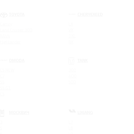
TOYOTA
CHERYEXEED
Camry
LX
Land Cruiser 300
VX
RAV4
TXL
Highlander
RX
OMODA
TANK
C5 NEW
300
C7
400
S5
500
S5 GT
C5
МОСКВИЧ
LIXIANG
3
L7
5
L8
6
L9