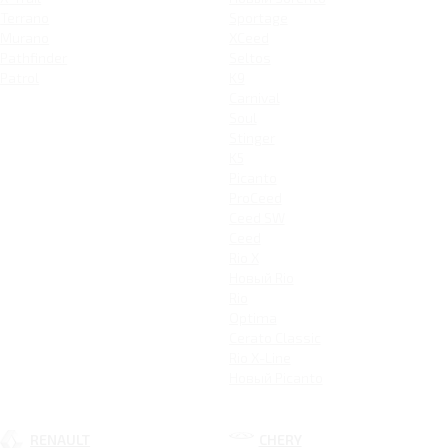
Terrano
Sportage
Murano
XCeed
Pathfinder
Seltos
Patrol
K9
Carnival
Soul
Stinger
K5
Picanto
ProCeed
Ceed SW
Ceed
Rio X
Новый Rio
Rio
Optima
Cerato Classic
Rio X-Line
Новый Picanto
RENAULT
CHERY