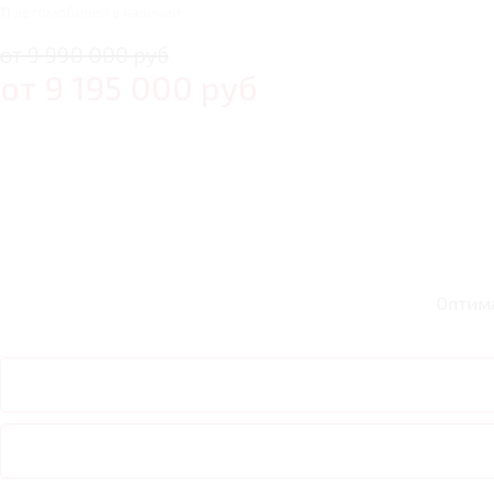
11
автомобилей в наличии
от 9 990 000 руб
от
9 195 000
руб
Оптим