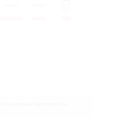
CHERYEXEED
OMODA
TANK
ах Краснодара: Автосалон М4,