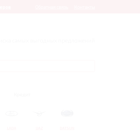
леров
Обратная связь
Контакты
оиска самых выгодных предложений
Кредит
LADA
UAZ
DATSUN