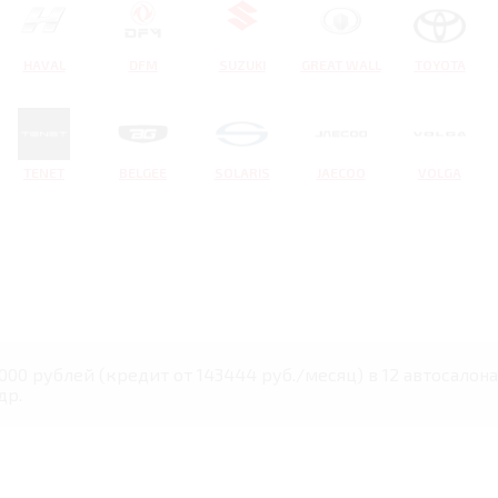
HAVAL
DFM
SUZUKI
GREAT WALL
TOYOTA
TENET
BELGEE
SOLARIS
JAECOO
VOLGA
000 рублей (кредит от 143444 руб./месяц) в 12 автосалон
др.