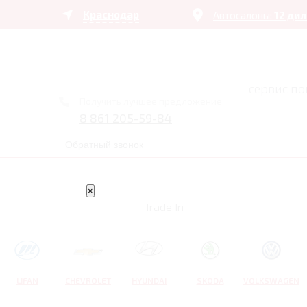
Краснодар
Автосалоны:
12 ди
– сервис п
Получить лучшее предложение
8 861 205-59-84
Обратный звонок
×
Trade In
LIFAN
CHEVROLET
HYUNDAI
SKODA
VOLKSWAGEN