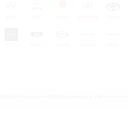
HAVAL
DFM
SUZUKI
GREAT WALL
TOYOTA
TENET
BELGEE
SOLARIS
JAECOO
VOLGA
00 рублей (кредит от 21840 руб./месяц) в 12 автосалонах