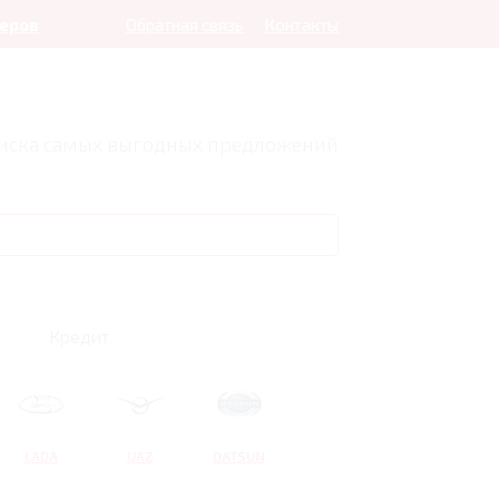
леров
Обратная связь
Контакты
оиска самых выгодных предложений
Кредит
LADA
UAZ
DATSUN