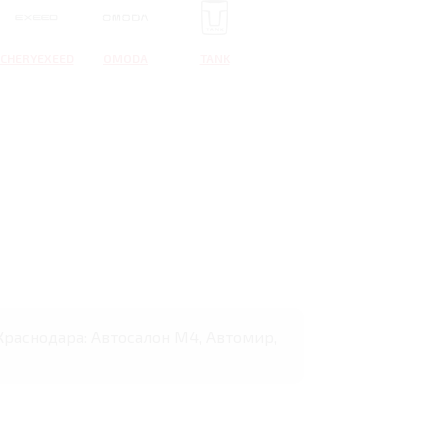
CHERYEXEED
OMODA
TANK
 Краснодара: Автосалон М4, Автомир,