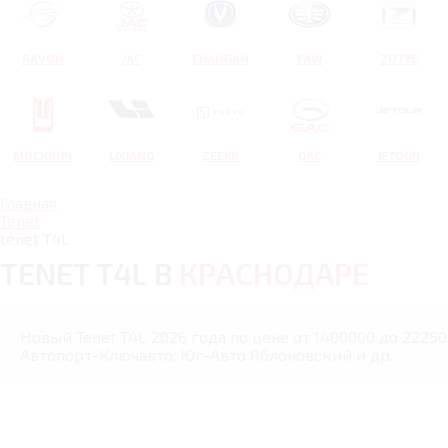
RAVON
JAC
CHANGAN
FAW
ZOTYE
МОСКВИЧ
LIXIANG
ZEEKR
GAC
JETOUR
Главная
Tenet
tenet T4L
TENET T4L В
КРАСНОДАРЕ
Новый Tenet T4L 2026 года по цене от 1400000 до 22250
Автопорт-Ключавто, Юг-Авто Яблоновский и др.