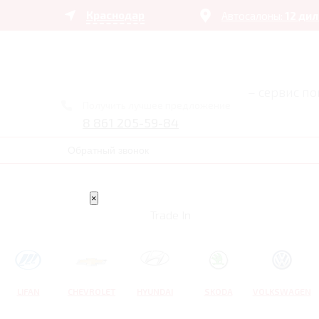
Краснодар
Автосалоны:
12 ди
– сервис п
Получить лучшее предложение
8 861 205-59-84
Обратный звонок
×
Trade In
LIFAN
CHEVROLET
HYUNDAI
SKODA
VOLKSWAGEN