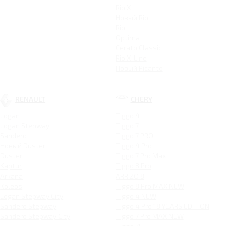
Rio X
Новый Rio
Rio
Optima
Cerato Classic
Rio X-Line
Новый Picanto
RENAULT
CHERY
Logan
Tiggo 4
Logan Stepway
Tiggo 7
Sandero
Tiggo 7 PRO
Новый Duster
Tiggo 4 Pro
Duster
Tiggo 7 Pro Max
Kaptur
Tiggo 8 Pro
Arkana
ARRIZO 8
Koleos
Tiggo 8 Pro MAX NEW
Logan Stepway City
Tiggo 4 NEW
Sandero Stepway
Tiggo 4 Pro 18 YEARS EDITION
Sandero Stepway City
Tiggo 7 Pro MAX NEW