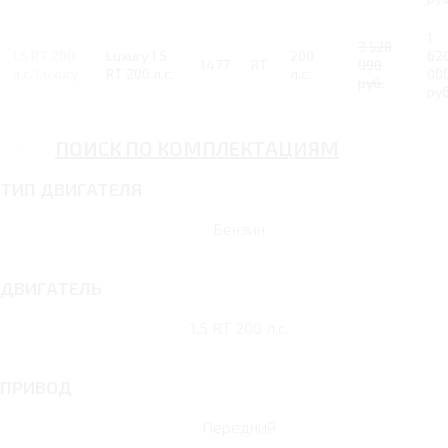
1
3 528
1.5 RT 200
Luxury 1.5
200
62
1477
RT
990
л.с. Luxury
RT 200 л.с.
л.с.
00
руб.
руб
ПОИСК ПО КОМПЛЕКТАЦИЯМ
ТИП ДВИГАТЕЛЯ
Бензин
ДВИГАТЕЛЬ
1.5 RT 200 л.с.
ПРИВОД
Передний