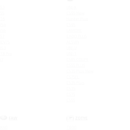
S3
UNI-K
S5
CS95 New
T6
Hunter Plus
JS4
CS95
JS6
LAMORE
S7
EADO PLUS
IEV7S
ALSVIN
JS3
UNI-V
T8 Pro
UNI-T
J7
CS85 COUPE
CS55 PLUS
CS35 Plus New
CS75FL
CS35 Plus
CS35
CS75
CS55
FAW
ZOTYE
X40
T600