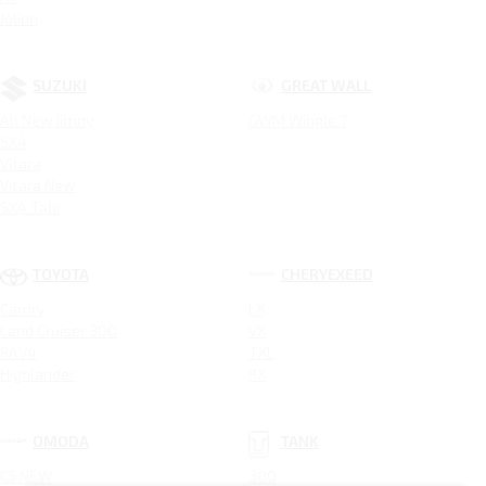
Jolion
SUZUKI
GREAT WALL
All New Jimny
GWM Wingle 7
SX4
Vitara
Vitara New
SX4 Tabi
TOYOTA
CHERYEXEED
Camry
LX
Land Cruiser 300
VX
RAV4
TXL
Highlander
RX
OMODA
TANK
C5 NEW
300