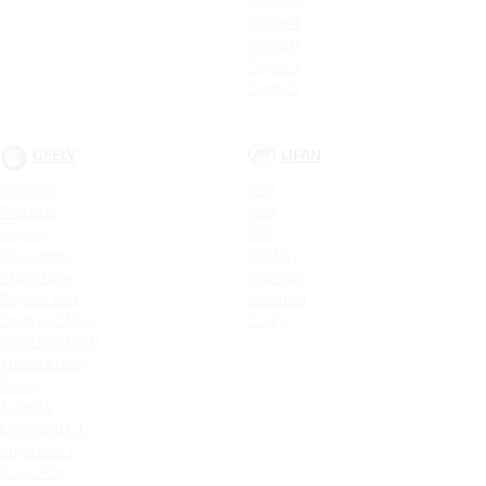
Tiggo 7L
Tiggo 9
Tiggo 8
Tiggo 3
Tiggo 5
GEELY
LIFAN
Monjaro
X50
Preface
X60
Cityray
X70
Okavango
MyWay
Atlas New
Murman
Belgee X50
Solano II
Emgrand New
Smily
COOLRAY NEW
Tugella New
Atlas
Tugella
Emgrand GT
Emgrand 7
Atlas Pro