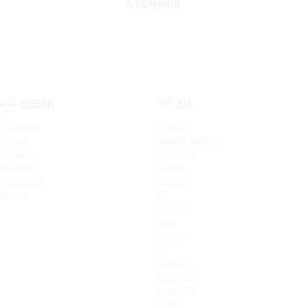
47 БАНКОВ
NISSAN
KIA
Qashqai
Cerato
X-Trail
Новый Sorento
Terrano
Sportage
Murano
XCeed
Pathfinder
Seltos
Patrol
K9
Carnival
Soul
Stinger
K5
Picanto
ProCeed
Ceed SW
Ceed