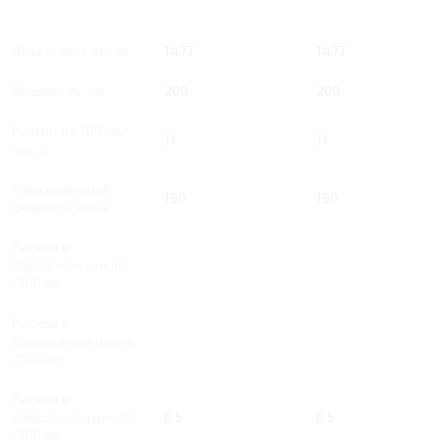
Тип двигателя
Бензин
Бензин
Объем двигателя
1477
1477
Мощность, л.с.
200
200
Разгон до 100 км/
11
11
час, с
Максимальная
190
190
скорость, км/ч
Расход в
городском цикле,
/100 км
Расход в
загородном цикле,
/100 км
Расход в
смешанном цикле,
6.5
6.5
/100 км