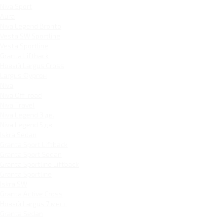
Niva Sport
Aura
Niva Legend Bronto
Vesta SW Sportline
Vesta Sportline
Granta Liftback
Новый Largus Cross
Largus Фургон
Niva
Niva Off-road
Niva Travel
Niva Legend 3 дв.
Niva Legend 5 дв.
Iskra Sedan
Granta Sport Liftback
Granta Sport Sedan
Granta Sportline Liftback
Granta Sportline
Iskra SW
Granta Active Cross
Новый Largus 7 мест
Granta Sedan