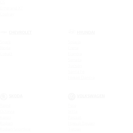
GS
Emgrand X7
Coolray
CHEVROLET
HYUNDAI
Spark
Solaris
Nexia
Creta
Cobalt
Elantra
Sonata
Tucson
Santa Fe
Новая Elantra
SKODA
VOLKSWAGEN
Rapid
Polo
Octavia
Jetta
Karoq
Passat
Kodiaq
Новый Tiguan
Kodiaq Sportline
Tiguan