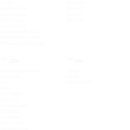
Superb
Teramont
Octavia Combi
Touareg
Новая Octavia
Jetta VA3
Kodiaq Scout
Jetta VS5
Superb Combi
Octavia Hockey Edition
Kodiaq Hockey Edition
Kodiaq Laurin & Klement
LADA
UAZ
Новый Largus Фургон
Patriot
Xray Cross
Hunter
Xray
Patriot PickUp
Vesta
Vesta Cross
Vesta SW
Vesta SW Cross
Vesta CNG
Vesta Sport
Largus Cross
Iskra SW Cross