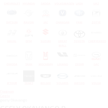
CHEVROLET
HYUNDAI
SKODA
VOLKSWAGEN
LADA
UAZ
DATSUN
RAVON
JAC
CHANGAN
FAW
ZOTYE
HAVAL
DFM
SUZUKI
GREAT
TOYOTA
CHERYEXEED
WALL
OMODA
TANK
МОСКВИЧ
LIXIANG
ZEEKR
GAC
JETOUR
TENET
BELGEE
SOLARIS
JAECOO
VOLGA
Главная
Geely
geely Okavango