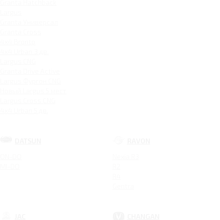
Granta Hatchback
Largus
Granta Универсал
Granta Cross
4x4 Bronto
4x4 Urban 3 дв.
Largus CNG
Granta Drive Active
Largus Фургон CNG
Новый Largus 5 мест
Largus Cross CNG
4x4 Urban 5 дв.
DATSUN
RAVON
ON-DO
Nexia R3
MI-DO
R2
R4
Gentra
JAC
CHANGAN