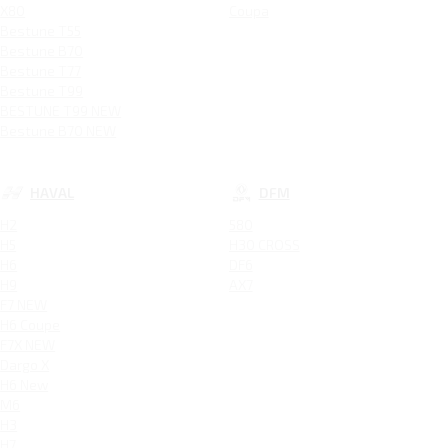
X80
Coupa
Bestune T55
Bestune B70
Bestune T77
Bestune T99
BESTUNE T99 NEW
Bestune B70 NEW
HAVAL
DFM
H2
580
H5
H30 CROSS
H6
DF6
H9
AX7
F7 NEW
H6 Coupe
F7X NEW
Dargo X
H6 New
M6
H3
H7