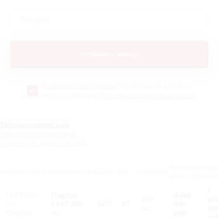
Я
согласен на обработку
персональных данных и
ознакомлен с условиями
Политики конфиденциальности
Таблица комплектаций
Сравнение комплектаций
Технические характеристики
РОЗНИЧНАЯ
ВАШ
КОМПЛЕКТАЦИЯ
КОМПЛЕКТАЦИЯ
ОБЪЕМ
КПП
МОЩНОСТЬ
ЦЕНА С НДС
ВЫГ
1
1.5 RT 200
Flagship
3 748
200
62
л.с.
1.5 RT 200
1477
RT
990
л.с.
00
Flagship
л.с.
руб.
руб