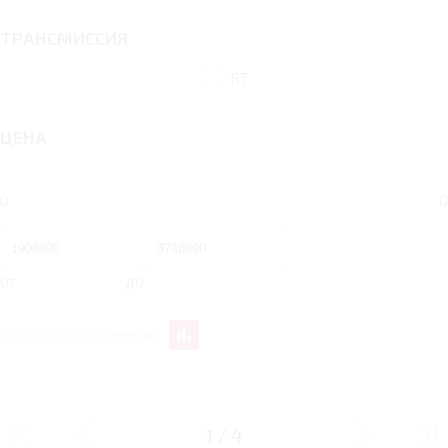
ТРАНСМИССИЯ
RT
ЦЕНА
0
0
от
до
Перейти к сравнению
1.5 RT 200 Л.С.
1.5 RT 200 Л.С. LUXURY
FLAGSHIP
1
/
4