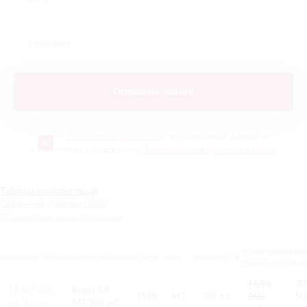
Я
согласен на обработку
персональных данных и
ознакомлен с условиями
Политики конфиденциальности
Таблица комплектаций
Сравнение комплектаций
Технические характеристики
РОЗНИЧНАЯ
ВАШ
КОМПЛЕКТАЦИЯ
КОМПЛЕКТАЦИЯ
ОБЪЕМ
КПП
МОЩНОСТЬ
ЦЕНА С НДС
ВЫГ
1 699
79
1.6 MT 106
Enjoy 1.6
1596
MT
106 л.с.
000
50
л.с. Enjoy
MT 106 л.с.