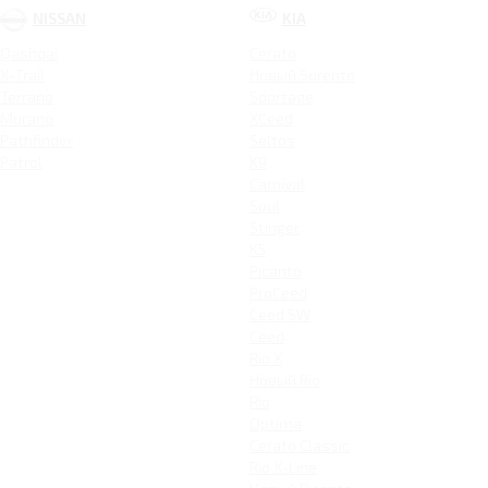
NISSAN
KIA
Qashqai
Cerato
X-Trail
Новый Sorento
Terrano
Sportage
Murano
XCeed
Pathfinder
Seltos
Patrol
K9
Carnival
Soul
Stinger
K5
Picanto
ProCeed
Ceed SW
Ceed
Rio X
Новый Rio
Rio
Optima
Cerato Classic
Rio X-Line