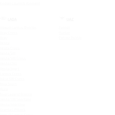
Kodiaq Laurin & Klement
LADA
UAZ
Новый Largus Фургон
Patriot
Xray Cross
Hunter
Xray
Patriot PickUp
Vesta
Vesta Cross
Vesta SW
Vesta SW Cross
Vesta CNG
Vesta Sport
Largus Cross
Iskra SW Cross
Niva Sport
Aura
Niva Legend Bronto
Vesta SW Sportline
Vesta Sportline
Granta Liftback
Новый Largus Cross