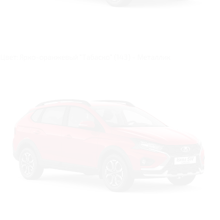
Цвет: Ярко-оранжевый "Табаско" (143) - Металлик