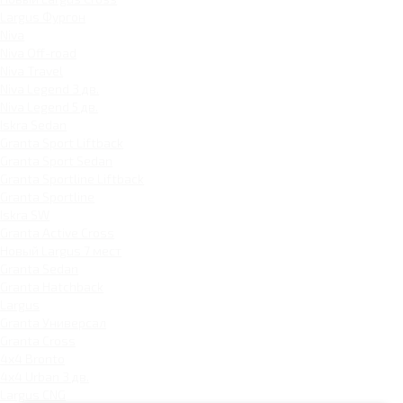
Largus Фургон
Niva
Niva Off-road
Niva Travel
Niva Legend 3 дв.
Niva Legend 5 дв.
Iskra Sedan
Granta Sport Liftback
Granta Sport Sedan
Granta Sportline Liftback
Granta Sportline
Iskra SW
Granta Active Cross
Новый Largus 7 мест
Granta Sedan
Granta Hatchback
Largus
Granta Универсал
Granta Cross
4x4 Bronto
4x4 Urban 3 дв.
Largus CNG