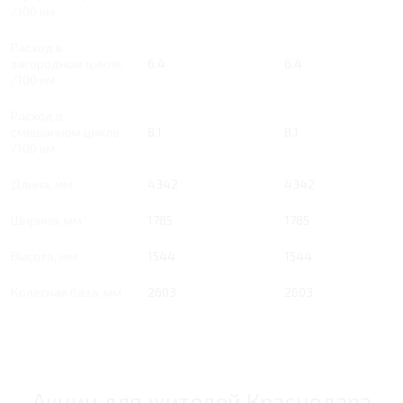
/100 км
Расход в
загородном цикле,
6.4
6.4
/100 км
Расход в
смешанном цикле,
8.1
8.1
/100 км
Длина, мм
4342
4342
Ширина, мм
1785
1785
Высота, мм
1544
1544
Колесная база, мм
2603
2603
Акции для жителей Краснодара