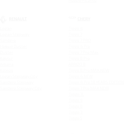
Новый Picanto
RENAULT
CHERY
Logan
Tiggo 4
Logan Stepway
Tiggo 7
Sandero
Tiggo 7 PRO
Новый Duster
Tiggo 4 Pro
Duster
Tiggo 7 Pro Max
Kaptur
Tiggo 8 Pro
Arkana
ARRIZO 8
Koleos
Tiggo 8 Pro MAX NEW
Logan Stepway City
Tiggo 4 NEW
Sandero Stepway
Tiggo 4 Pro 18 YEARS EDITION
Sandero Stepway City
Tiggo 7 Pro MAX NEW
Tiggo 7L
Tiggo 9
Tiggo 8
Tiggo 3
Tiggo 5