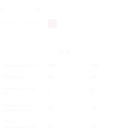
от
до
Перейти к сравнению
1.6 MT 106 Л.С. ENJOY
1.6 MT 106 Л.С. TECHN
1
/
4
Тип двигателя
Бензин
Бензин
Объем двигателя
1596
1596
Мощность, л.с.
106
106
Разгон до 100 км/
13
13
час, с
Максимальная
172
172
скорость, км/ч
Расход в
городском цикле,
11.1
11.1