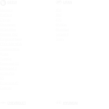
GEELY
LIFAN
Monjaro
X50
Preface
X60
Cityray
X70
Okavango
MyWay
Atlas New
Murman
Belgee X50
Solano II
Emgrand New
Smily
COOLRAY NEW
Tugella New
Atlas
Tugella
Emgrand GT
Emgrand 7
Atlas Pro
GS
Emgrand X7
Coolray
CHEVROLET
HYUNDAI