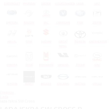
CHEVROLET
HYUNDAI
SKODA
VOLKSWAGEN
LADA
UAZ
DATSUN
RAVON
JAC
CHANGAN
FAW
ZOTYE
HAVAL
DFM
SUZUKI
GREAT
TOYOTA
CHERYEXEED
WALL
OMODA
TANK
МОСКВИЧ
LIXIANG
ZEEKR
GAC
JETOUR
TENET
BELGEE
SOLARIS
JAECOO
VOLGA
Главная
Lada
lada Iskra SW Cross