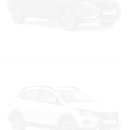
Цвет: Золотисто-коричневый "Кориандр" (790) - Металлик