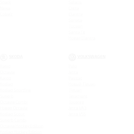
Spark
Solaris
Nexia
Creta
Cobalt
Elantra
Sonata
Tucson
Santa Fe
Новая Elantra
SKODA
VOLKSWAGEN
Rapid
Polo
Octavia
Jetta
Karoq
Passat
Kodiaq
Новый Tiguan
Kodiaq Sportline
Tiguan
Superb
Teramont
Octavia Combi
Touareg
Новая Octavia
Jetta VA3
Kodiaq Scout
Jetta VS5
Superb Combi
Octavia Hockey Edition
Kodiaq Hockey Edition