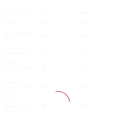
Тип двигателя
Бензин
Бензин
Объем двигателя
1499
1499
Мощность, л.с.
122
122
Разгон до 100 км/
12.9
12.9
час, с
Максимальная
175
175
скорость, км/ч
Расход в
городском цикле,
7.8
7.8
/100 км
Расход в
загородном цикле,
4.5
4.5
/100 км
Расход в
смешанном цикле,
5.8
5.8
/100 км