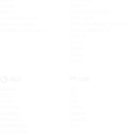
Arkana
ARRIZO 8
Koleos
Tiggo 8 Pro MAX NEW
Logan Stepway City
Tiggo 4 NEW
Sandero Stepway
Tiggo 4 Pro 18 YEARS EDITION
Sandero Stepway City
Tiggo 7 Pro MAX NEW
Tiggo 7L
Tiggo 9
Tiggo 8
Tiggo 3
Tiggo 5
GEELY
LIFAN
Monjaro
X50
Preface
X60
Cityray
X70
Okavango
MyWay
Atlas New
Murman
Belgee X50
Solano II
Emgrand New
Smily
COOLRAY NEW