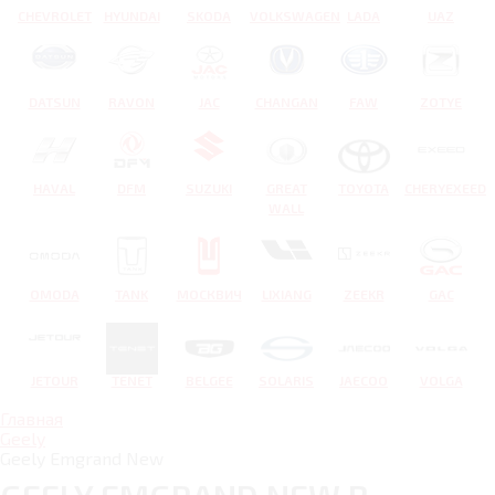
CHEVROLET
HYUNDAI
SKODA
VOLKSWAGEN
LADA
UAZ
DATSUN
RAVON
JAC
CHANGAN
FAW
ZOTYE
HAVAL
DFM
SUZUKI
GREAT
TOYOTA
CHERYEXEED
WALL
OMODA
TANK
МОСКВИЧ
LIXIANG
ZEEKR
GAC
JETOUR
TENET
BELGEE
SOLARIS
JAECOO
VOLGA
Главная
Geely
Geely Emgrand New