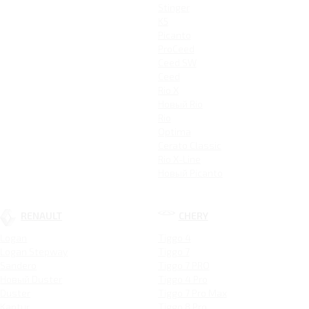
Stinger
K5
Picanto
ProCeed
Ceed SW
Ceed
Rio X
Новый Rio
Rio
Optima
Cerato Classic
Rio X-Line
Новый Picanto
RENAULT
CHERY
Logan
Tiggo 4
Logan Stepway
Tiggo 7
Sandero
Tiggo 7 PRO
Новый Duster
Tiggo 4 Pro
Duster
Tiggo 7 Pro Max
Kaptur
Tiggo 8 Pro