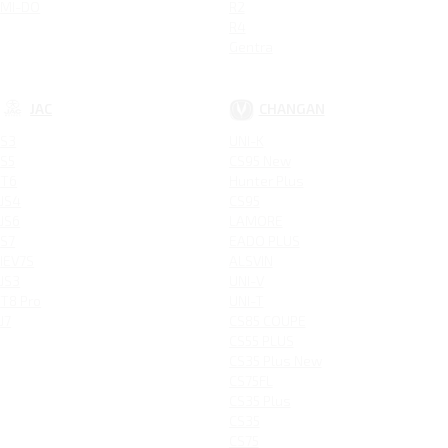
MI-DO
R2
R4
Gentra
JAC
CHANGAN
S3
UNI-K
S5
CS95 New
T6
Hunter Plus
JS4
CS95
JS6
LAMORE
S7
EADO PLUS
IEV7S
ALSVIN
JS3
UNI-V
T8 Pro
UNI-T
J7
CS85 COUPE
CS55 PLUS
CS35 Plus New
CS75FL
CS35 Plus
CS35
CS75