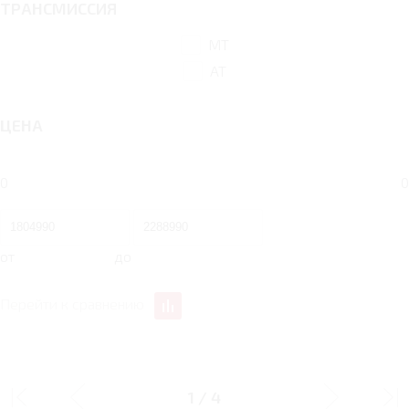
ТРАНСМИССИЯ
MT
AT
ЦЕНА
0
0
от
до
Перейти к сравнению
1.5 MT 122 Л.С.
1.5 MT 122 Л.С.
STANDART
COMFORT MT
1
/
4