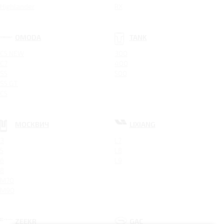
Highlander
RX
OMODA
TANK
C5 NEW
300
C7
400
S5
500
S5 GT
C5
МОСКВИЧ
LIXIANG
3
L7
5
L8
6
L9
8
M70
M90
ZEEKR
GAC