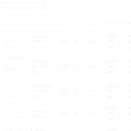
Сравнение комплектаций
Технические характеристики
РОЗНИЧНАЯ
ВАШ
КОМПЛЕКТАЦИЯ
КОМПЛЕКТАЦИЯ
ОБЪЕМ
КПП
МОЩНОСТЬ
ЦЕНА С НДС
ВЫГ
1.5 MT 122
Standart
2 179
37
л.с.
1.5 MT 122
1499
MT
122 л.с.
990
0
Standart
л.с.
руб.
ру
1.5 MT 122
Comfort
2 243
37
л.с.
MT 1.5 MT
1499
MT
122 л.с.
990
0
Comfort
122 л.с.
руб.
ру
MT
1.5 AT 122
Comfort AT
2 249
37
л.с.
1.5 AT 122
1499
AT
122 л.с.
990
0
Comfort AT
л.с.
руб.
ру
2 483
37
1.5 AT 122
Luxury 1.5
1499
AT
122 л.с.
990
0
л.с. Luxury
AT 122 л.с.
руб.
ру
1.5 AT 122
Flagship
2 663
37