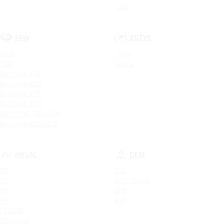
CS55
FAW
ZOTYE
X40
T600
X80
Coupa
Bestune T55
Bestune B70
Bestune T77
Bestune T99
BESTUNE T99 NEW
Bestune B70 NEW
HAVAL
DFM
H2
580
H5
H30 CROSS
H6
DF6
H9
AX7
F7 NEW
H6 Coupe