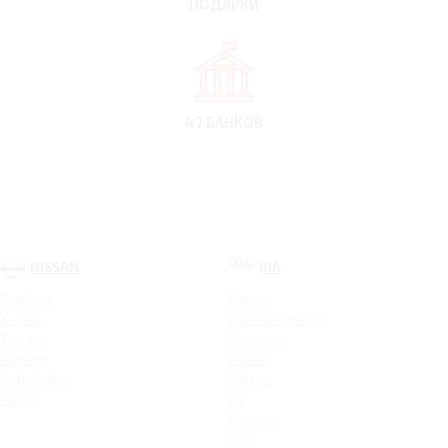
ПОДАРКИ
47 БАНКОВ
NISSAN
KIA
Qashqai
Cerato
X-Trail
Новый Sorento
Terrano
Sportage
Murano
XCeed
Pathfinder
Seltos
Patrol
K9
Carnival
Soul