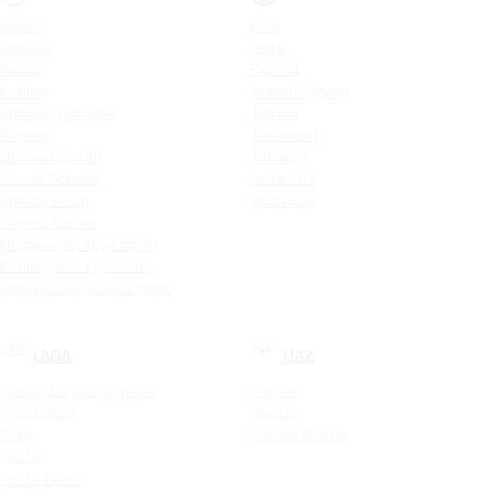
Rapid
Polo
Octavia
Jetta
Karoq
Passat
Kodiaq
Новый Tiguan
Kodiaq Sportline
Tiguan
Superb
Teramont
Octavia Combi
Touareg
Новая Octavia
Jetta VA3
Kodiaq Scout
Jetta VS5
Superb Combi
Octavia Hockey Edition
Kodiaq Hockey Edition
Kodiaq Laurin & Klement
LADA
UAZ
Новый Largus Фургон
Patriot
Xray Cross
Hunter
Xray
Patriot PickUp
Vesta
Vesta Cross