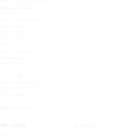
Granta Sportline Liftback
Granta Sportline
Iskra SW
Granta Active Cross
Новый Largus 7 мест
Granta Sedan
Granta Hatchback
Largus
Granta Универсал
Granta Cross
4x4 Bronto
4x4 Urban 3 дв.
Largus CNG
Granta Drive Active
Largus Фургон CNG
Новый Largus 5 мест
Largus Cross CNG
4x4 Urban 5 дв.
DATSUN
RAVON
ON-DO
Nexia R3