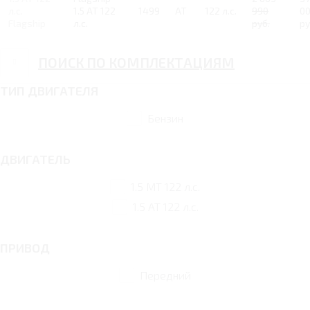
л.с.
1.5 AT 122
1499
AT
122 л.с.
990
0
Flagship
л.с.
руб.
ру
ПОИСК ПО КОМПЛЕКТАЦИЯМ
ТИП ДВИГАТЕЛЯ
Бензин
ДВИГАТЕЛЬ
1.5 MT 122 л.с.
1.5 AT 122 л.с.
ПРИВОД
Передний