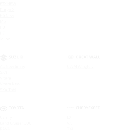
F7X NEW
Dargo X
H6 New
M6
H3
H7
Jolion
SUZUKI
GREAT WALL
All New Jimny
GWM Wingle 7
SX4
Vitara
Vitara New
SX4 Tabi
TOYOTA
CHERYEXEED
Camry
LX
Land Cruiser 300
VX
RAV4
TXL