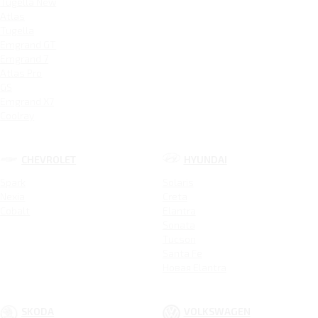
Tugella New
Atlas
Tugella
Emgrand GT
Emgrand 7
Atlas Pro
GS
Emgrand X7
Coolray
CHEVROLET
HYUNDAI
Spark
Solaris
Nexia
Creta
Cobalt
Elantra
Sonata
Tucson
Santa Fe
Новая Elantra
SKODA
VOLKSWAGEN