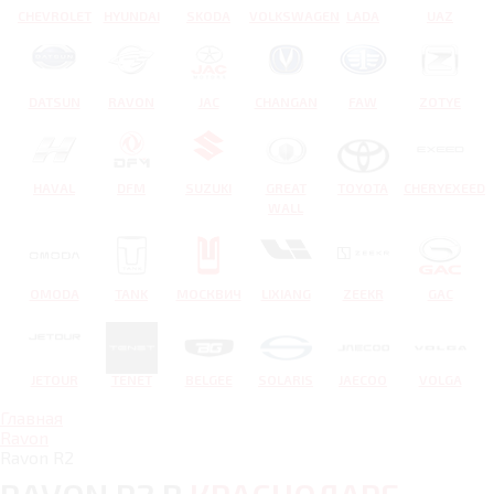
CHEVROLET
HYUNDAI
SKODA
VOLKSWAGEN
LADA
UAZ
DATSUN
RAVON
JAC
CHANGAN
FAW
ZOTYE
HAVAL
DFM
SUZUKI
GREAT
TOYOTA
CHERYEXEED
WALL
OMODA
TANK
МОСКВИЧ
LIXIANG
ZEEKR
GAC
JETOUR
TENET
BELGEE
SOLARIS
JAECOO
VOLGA
Главная
Ravon
Ravon R2