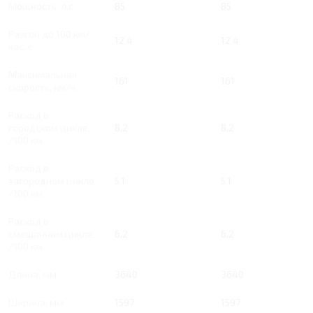
Мощность, л.с.
85
85
Разгон до 100 км/
12.4
12.4
час, с
Максимальная
161
161
скорость, км/ч
Расход в
городском цикле,
8.2
8.2
/100 км
Расход в
загородном цикле,
5.1
5.1
/100 км
Расход в
смешанном цикле,
6.2
6.2
/100 км
Длина, мм
3640
3640
Ширина, мм
1597
1597