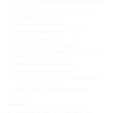
Карман для вещей в нижней части консоли под
аудиосистемой
Козырек над водителем и над передним
пассажиром без зеркала
Обшивка сидений, CURVE
Панель приборов серебристого цвета
Перчаточный ящик
Панель приборов черного цвета
Подстаканники в центральной консоли (2 шт.
спереди, 1 шт. сзади)
Рулевое колесо (серебристое)
Складывающиеся задние сиденья
Центральная часть инструментальной панели
окрашенная под металлик
Чехлы сидений с декорацией TITANIUM
ТЕХНИКА
Тормозная система с ABS (пер. диск., зад.