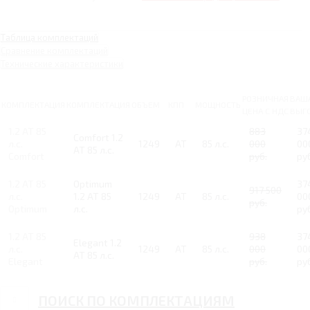
Таблица комплектаций
Сравнение комплектаций
Технические характеристики
РОЗНИЧНАЯ
ВАШ
КОМПЛЕКТАЦИЯ
КОМПЛЕКТАЦИЯ
ОБЪЕМ
КПП
МОЩНОСТЬ
ЦЕНА С НДС
ВЫГ
1.2 AT 85
883
37
Comfort 1.2
л.с.
1249
AT
85 л.с.
000
00
AT 85 л.с.
Comfort
руб.
ру
1.2 AT 85
Optimum
37
917 500
л.с.
1.2 AT 85
1249
AT
85 л.с.
00
руб.
Optimum
л.с.
ру
1.2 AT 85
938
37
Elegant 1.2
л.с.
1249
AT
85 л.с.
000
00
AT 85 л.с.
Elegant
руб.
ру
ПОИСК ПО КОМПЛЕКТАЦИЯМ