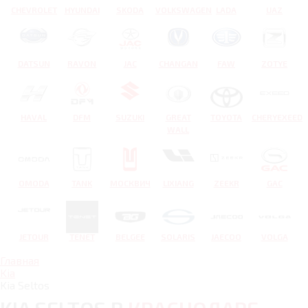
CHEVROLET
HYUNDAI
SKODA
VOLKSWAGEN
LADA
UAZ
DATSUN
RAVON
JAC
CHANGAN
FAW
ZOTYE
HAVAL
DFM
SUZUKI
GREAT
TOYOTA
CHERYEXEED
WALL
OMODA
TANK
МОСКВИЧ
LIXIANG
ZEEKR
GAC
JETOUR
TENET
BELGEE
SOLARIS
JAECOO
VOLGA
Главная
Kia
Kia Seltos