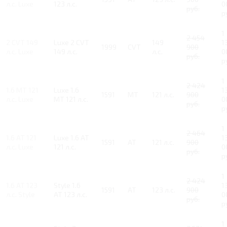
л.с. Luxe
123 л.с.
0
руб.
р
1
2 454
2 CVT 149
Luxe 2 CVT
149
1
1999
CVT
900
л.с. Luxe
149 л.с.
л.с.
0
руб.
р
1
2 424
1.6 MT 121
Luxe 1.6
1
1591
MT
121 л.с.
900
л.с. Luxe
MT 121 л.с.
0
руб.
р
1
2 464
1.6 AT 121
Luxe 1.6 AT
1
1591
AT
121 л.с.
900
л.с. Luxe
121 л.с.
0
руб.
р
1
2 424
1.6 AT 123
Style 1.6
1
1591
AT
123 л.с.
900
л.с. Style
AT 123 л.с.
0
руб.
р
1