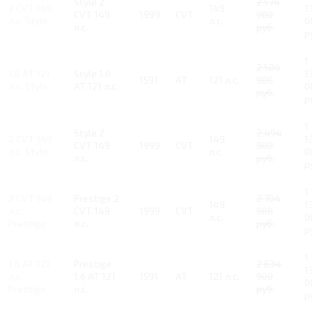
Style 2
2 574
2 CVT 149
149
1
CVT 149
1999
CVT
900
л.с. Style
л.с.
0
л.с.
руб.
р
1
2 504
1.6 AT 121
Style 1.6
1
1591
AT
121 л.с.
900
л.с. Style
AT 121 л.с.
0
руб.
р
1
Style 2
2 494
2 CVT 149
149
1
CVT 149
1999
CVT
900
л.с. Style
л.с.
0
л.с.
руб.
р
1
2 CVT 149
Prestige 2
2 704
149
1
л.с.
CVT 149
1999
CVT
900
л.с.
0
Prestige
л.с.
руб.
р
1
1.6 AT 121
Prestige
2 634
1
л.с.
1.6 AT 121
1591
AT
121 л.с.
900
0
Prestige
л.с.
руб.
р