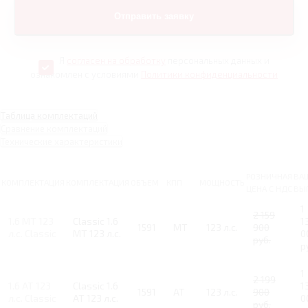
Я
согласен на обработку
персональных данных и
ознакомлен с условиями
Политики конфиденциальности
Таблица комплектаций
Сравнение комплектаций
Технические характеристики
РОЗНИЧНАЯ
ВА
КОМПЛЕКТАЦИЯ
КОМПЛЕКТАЦИЯ
ОБЪЕМ
КПП
МОЩНОСТЬ
ЦЕНА С НДС
ВЫ
1
2 159
1.6 MT 123
Classic 1.6
1
1591
MT
123 л.с.
900
л.с. Classic
MT 123 л.с.
0
руб.
р
1
2 199
1.6 AT 123
Classic 1.6
1
1591
AT
123 л.с.
900
л.с. Classic
AT 123 л.с.
0
руб.