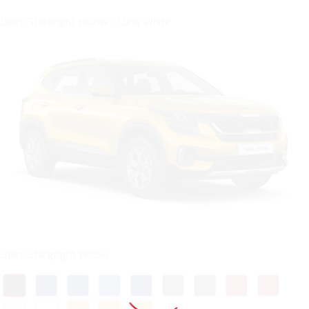
Цвет: Starbright Yellow / Clear White
Цвет: Stargright Yellow