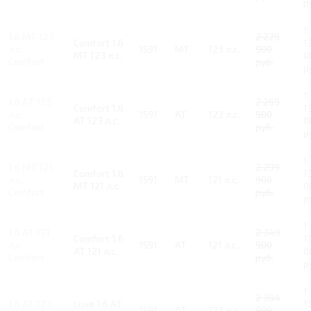
р
1
1.6 MT 123
2 229
Comfort 1.6
1
л.с.
1591
MT
123 л.с.
900
MT 123 л.с.
0
Comfort
руб.
р
1
1.6 AT 123
2 269
Comfort 1.6
1
л.с.
1591
AT
123 л.с.
900
AT 123 л.с.
0
Comfort
руб.
р
1
1.6 MT 121
2 299
Comfort 1.6
1
л.с.
1591
MT
121 л.с.
900
MT 121 л.с.
0
Comfort
руб.
р
1
1.6 AT 121
2 349
Comfort 1.6
1
л.с.
1591
AT
121 л.с.
900
AT 121 л.с.
0
Comfort
руб.
р
1
2 384
1.6 AT 123
Luxe 1.6 AT
1
1591
AT
123 л.с.
900