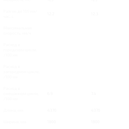
Разгон до 100 км/
12.2
12.3
час, с
Максимальная
скорость, км/ч
Расход в
городском цикле,
/100 км
Расход в
загородном цикле,
/100 км
Расход в
смешанном цикле,
6.9
7.4
/100 км
Длина, мм
4370
4370
Ширина, мм
1800
1800