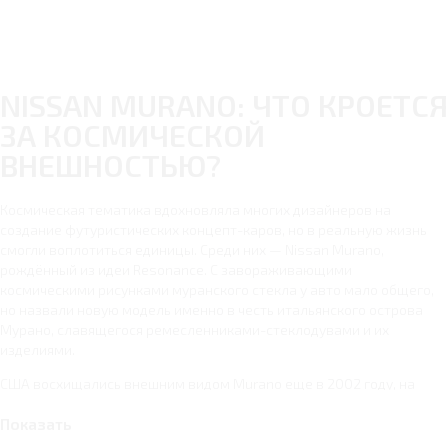
NISSAN MURANO: ЧТО КРОЕТСЯ
ЗА КОСМИЧЕСКОЙ
ВНЕШНОСТЬЮ?
Космическая тематика вдохновляла многих дизайнеров на
создание футуристических концепт-каров, но в реальную жизнь
смогли воплотиться единицы. Среди них — Nissan Murano,
рождённый из идеи Resonance. С завораживающими
космическими рисунками муранского стекла у авто мало общего,
но назвали новую модель именно в честь итальянского острова
Мурано, славящегося ремесленниками-стеклодувами и их
изделиями.
США восхищались внешним видом Murano еще в 2002 году, на
российский же рынок модель официально пришла только через 3
Показать
года. До 2021 свет увидели 2 новых версии и рестайлинговая
модификация кроссовера.