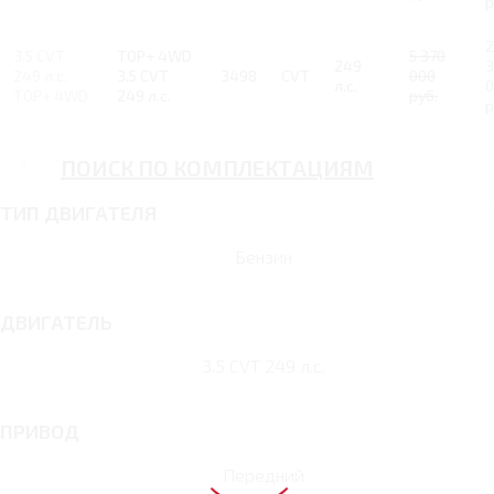
р
2
3.5 CVT
TOP+ 4WD
5 370
249
3
249 л.с.
3.5 CVT
3498
CVT
000
л.с.
0
TOP+ 4WD
249 л.с.
руб.
р
ПОИСК ПО КОМПЛЕКТАЦИЯМ
ТИП ДВИГАТЕЛЯ
Бензин
ДВИГАТЕЛЬ
3.5 CVT 249 л.с.
ПРИВОД
Передний