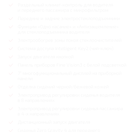
Раздельный климат-контроль для водителя
и переднего пассажира с микрофильтром
Передние и задние электростеклоподъемники
Функции «Одно касание» и «Антизащемление»
для стеклоподъемника водителя
Электрообогрев зоны покоя стеклоочистителей
Система доступа Intelligent Key2 (чип-ключ)
Запуск двигателя кнопкой
Панель приборов Fine Vision3 с белой подсветкой
7" многофункциональный дисплей на приборной
панели
Отделка сидений черной/бежевой кожей
Электропривод регулировки сиденья водителя
в 8 направлениях
Электропривод регулировки сиденья пассажира
в 4-х направлениях
Дистанционный запуск двигателя
Сиденья Zero Gravity 4 для переднего