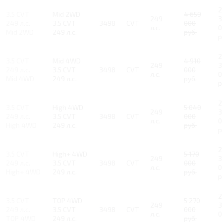
2
3.5 CVT
Mid 2WD
4 659
249
3
249 л.с.
3.5 CVT
3498
CVT
000
л.с.
0
Mid 2WD
249 л.с.
руб.
р
2
3.5 CVT
Mid 4WD
4 910
249
3
249 л.с.
3.5 CVT
3498
CVT
000
л.с.
0
Mid 4WD
249 л.с.
руб.
р
2
3.5 CVT
High 4WD
5 040
249
3
249 л.с.
3.5 CVT
3498
CVT
000
л.с.
0
High 4WD
249 л.с.
руб.
р
2
3.5 CVT
High+ 4WD
5 170
249
3
249 л.с.
3.5 CVT
3498
CVT
000
л.с.
0
High+ 4WD
249 л.с.
руб.
р
2
3.5 CVT
TOP 4WD
5 270
249
3
249 л.с.
3.5 CVT
3498
CVT
000
л.с.
0
TOP 4WD
249 л.с.
руб.