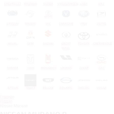
CHEVROLET
HYUNDAI
SKODA
VOLKSWAGEN
LADA
UAZ
DATSUN
RAVON
JAC
CHANGAN
FAW
ZOTYE
HAVAL
DFM
SUZUKI
GREAT
TOYOTA
CHERYEXEED
WALL
OMODA
TANK
МОСКВИЧ
LIXIANG
ZEEKR
GAC
JETOUR
TENET
BELGEE
SOLARIS
JAECOO
VOLGA
Главная
Nissan
Nissan Murano