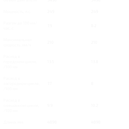
Мощность, л.с.
249
249
Разгон до 100 км/
7.9
8.2
час, с
Максимальная
210
210
скорость, км/ч
Расход в
городском цикле,
13.5
13.8
/100 км
Расход в
загородном цикле,
7.7
8
/100 км
Расход в
смешанном цикле,
9.9
10.2
/100 км
Длина, мм
4898
4898