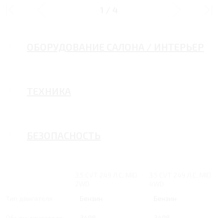
ДИЗАЙН
1
/
4
ОБОРУДОВАНИЕ САЛОНА / ИНТЕРЬЕР
ТЕХНИКА
БЕЗОПАСНОСТЬ
3.5 CVT 249 Л.С. MID
3.5 CVT 249 Л.С. MID
2WD
4WD
Тип двигателя
Бензин
Бензин
Объем двигателя
3498
3498