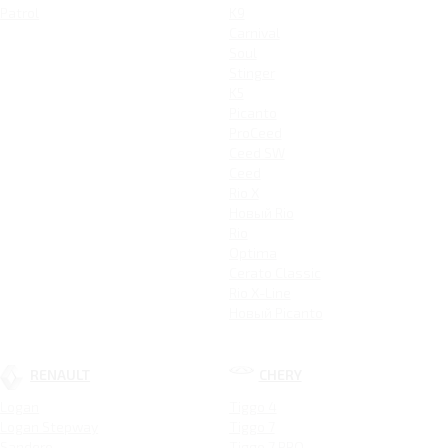
Patrol
K9
Carnival
Soul
Stinger
K5
Picanto
ProCeed
Ceed SW
Ceed
Rio X
Новый Rio
Rio
Optima
Cerato Classic
Rio X-Line
Новый Picanto
RENAULT
CHERY
Logan
Tiggo 4
Logan Stepway
Tiggo 7
Sandero
Tiggo 7 PRO