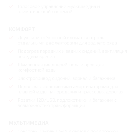
Голосовое управление мультимедиа и
климатической системой
КОМФОРТ
Двух- или трёхзонный климат-контроль с
отдельными дефлекторами для заднего ряда
Подогрев передних и задних сидений, вентиляция
передних кресел
Шумоизоляция дверей, пола и арок для
комфортной езды
Электропривод сидений, зеркал и багажника
Подвеска с адаптивными амортизаторами для
плавной езды на городских и трассовых дорогах
Розетки 12В/USB, подлокотники и багажник с
возможностью трансформации
МУЛЬТИМЕДИА
Сенсорный экран 12–14 дюймов с поддержкой