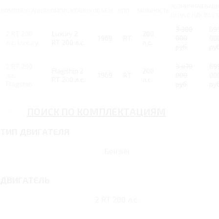
РОЗНИЧНАЯ
ВАШ
КОМПЛЕКТАЦИЯ
КОМПЛЕКТАЦИЯ
ОБЪЕМ
КПП
МОЩНОСТЬ
ЦЕНА С НДС
ВЫГ
3 300
69
2 RT 200
Luxury 2
200
1969
RT
000
00
л.с. Luxury
RT 200 л.с.
л.с.
руб.
руб
2 RT 200
3 470
69
Flagship 2
200
л.с.
1969
RT
000
00
RT 200 л.с.
л.с.
Flagship
руб.
руб
ПОИСК ПО КОМПЛЕКТАЦИЯМ
ТИП ДВИГАТЕЛЯ
Бензин
ДВИГАТЕЛЬ
2 RT 200 л.с.