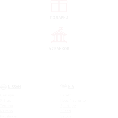
ПОДАРКИ
47 БАНКОВ
NISSAN
KIA
Qashqai
Cerato
X-Trail
Новый Sorento
Terrano
Sportage
Murano
XCeed
Pathfinder
Seltos