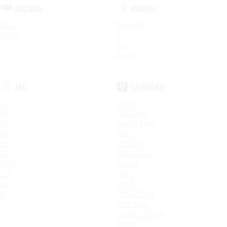
DATSUN
RAVON
ON-DO
Nexia R3
MI-DO
R2
R4
Gentra
JAC
CHANGAN
S3
UNI-K
S5
CS95 New
T6
Hunter Plus
JS4
CS95
JS6
LAMORE
S7
EADO PLUS
IEV7S
ALSVIN
JS3
UNI-V
T8 Pro
UNI-T
J7
CS85 COUPE
CS55 PLUS
CS35 Plus New
CS75FL