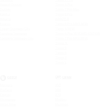
Новый Duster
Tiggo 4 Pro
Duster
Tiggo 7 Pro Max
Kaptur
Tiggo 8 Pro
Arkana
ARRIZO 8
Koleos
Tiggo 8 Pro MAX NEW
Logan Stepway City
Tiggo 4 NEW
Sandero Stepway
Tiggo 4 Pro 18 YEARS EDITION
Sandero Stepway City
Tiggo 7 Pro MAX NEW
Tiggo 7L
Tiggo 9
Tiggo 8
Tiggo 3
Tiggo 5
GEELY
LIFAN
Monjaro
X50
Preface
X60
Cityray
X70
Okavango
MyWay
Atlas New
Murman