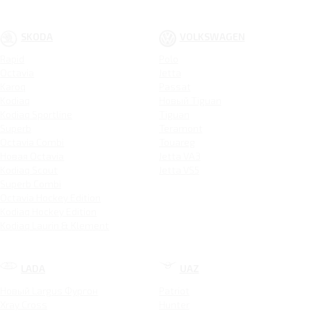
SKODA
VOLKSWAGEN
Rapid
Polo
Octavia
Jetta
Karoq
Passat
Kodiaq
Новый Tiguan
Kodiaq Sportline
Tiguan
Superb
Teramont
Octavia Combi
Touareg
Новая Octavia
Jetta VA3
Kodiaq Scout
Jetta VS5
Superb Combi
Octavia Hockey Edition
Kodiaq Hockey Edition
Kodiaq Laurin & Klement
LADA
UAZ
Новый Largus Фургон
Patriot
Xray Cross
Hunter