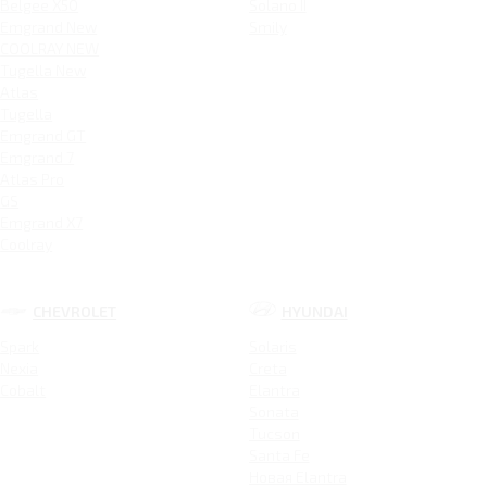
Belgee X50
Solano II
Emgrand New
Smily
COOLRAY NEW
Tugella New
Atlas
Tugella
Emgrand GT
Emgrand 7
Atlas Pro
GS
Emgrand X7
Coolray
CHEVROLET
HYUNDAI
Spark
Solaris
Nexia
Creta
Cobalt
Elantra
Sonata
Tucson
Santa Fe
Новая Elantra