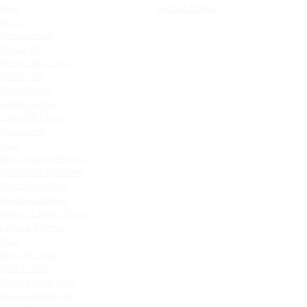
Xray
Patriot PickUp
Vesta
Vesta Cross
Vesta SW
Vesta SW Cross
Vesta CNG
Vesta Sport
Largus Cross
Iskra SW Cross
Niva Sport
Aura
Niva Legend Bronto
Vesta SW Sportline
Vesta Sportline
Granta Liftback
Новый Largus Cross
Largus Фургон
Niva
Niva Off-road
Niva Travel
Niva Legend 3 дв.
Niva Legend 5 дв.