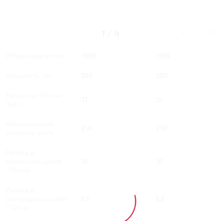
2 RT 200 Л.С. LUXURY
2 RT 200 Л.С. FLAGSHI
1
/
4
Тип двигателя
Бензин
Бензин
Объем двигателя
1969
1969
Мощность, л.с.
200
200
Разгон до 100 км/
7.1
7.1
час, с
Максимальная
210
210
скорость, км/ч
Расход в
городском цикле,
10
10
/100 км
Расход в
загородном цикле,
5.5
5.5
/100 км