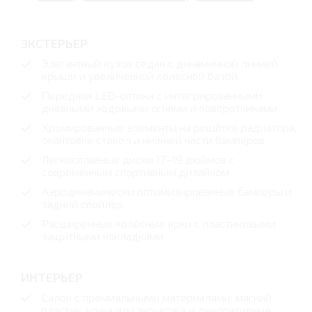
ЭКСТЕРЬЕР
Элегантный кузов седан с динамичной линией
крыши и увеличенной колесной базой
Передняя LED-оптика с интегрированными
дневными ходовыми огнями и поворотниками
Хромированные элементы на решётке радиатора,
окантовке стекол и нижней части бамперов
Легкосплавные диски 17–19 дюймов с
современным спортивным дизайном
Аэродинамически оптимизированные бамперы и
задний спойлер
Расширенные колёсные арки с пластиковыми
защитными накладками
ИНТЕРЬЕР
Салон с премиальными материалами: мягкий
пластик, кожа или эко-кожа и декоративные