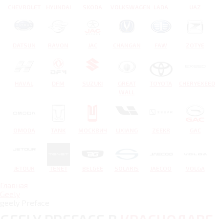
CHEVROLET
HYUNDAI
SKODA
VOLKSWAGEN
LADA
UAZ
DATSUN
RAVON
JAC
CHANGAN
FAW
ZOTYE
HAVAL
DFM
SUZUKI
GREAT
TOYOTA
CHERYEXEED
WALL
OMODA
TANK
МОСКВИЧ
LIXIANG
ZEEKR
GAC
JETOUR
TENET
BELGEE
SOLARIS
JAECOO
VOLGA
Главная
Geely
geely Preface