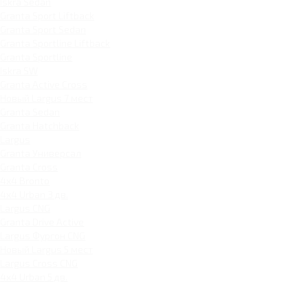
Iskra Sedan
Granta Sport Liftback
Granta Sport Sedan
Granta Sportline Liftback
Granta Sportline
Iskra SW
Granta Active Cross
Новый Largus 7 мест
Granta Sedan
Granta Hatchback
Largus
Granta Универсал
Granta Cross
4x4 Bronto
4x4 Urban 3 дв.
Largus CNG
Granta Drive Active
Largus Фургон CNG
Новый Largus 5 мест
Largus Cross CNG
4x4 Urban 5 дв.