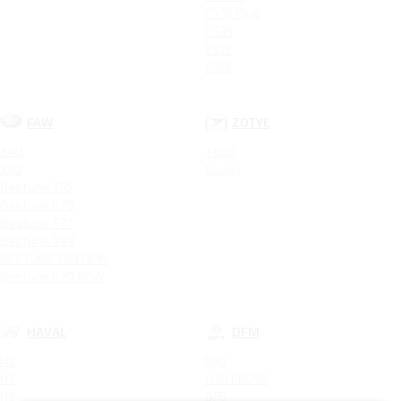
CS35 Plus
CS35
CS75
CS55
FAW
ZOTYE
X40
T600
X80
Coupa
Bestune T55
Bestune B70
Bestune T77
Bestune T99
BESTUNE T99 NEW
Bestune B70 NEW
HAVAL
DFM
H2
580
H5
H30 CROSS
H6
DF6