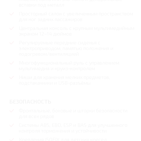
вставки под металл
Просторный салон с увеличенным пространством
для ног задних пассажиров
Центральная консоль с крупным мультимедийным
экраном 12–14 дюймов
Регулируемые передние сиденья с
электроприводом, памятью положения и
подогревом/вентиляцией
Многофункциональный руль с управлением
мультимедиа и круиз-контролем
Ниши для хранения мелких предметов,
подстаканники и USB-разъёмы
БЕЗОПАСНОCТЬ
Фронтальные, боковые и шторки безопасности
для всех рядов
Системы ABS, EBD, ESP и BAS для улучшенного
контроля торможения и устойчивости
Крепления ISOFIX для детских кресел