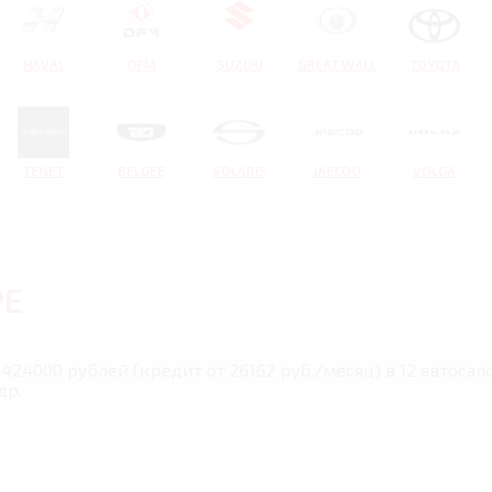
HAVAL
DFM
SUZUKI
GREAT WALL
TOYOTA
TENET
BELGEE
SOLARIS
JAECOO
VOLGA
РЕ
2424000 рублей (кредит от 26162 руб./месяц) в 12 автосал
др.