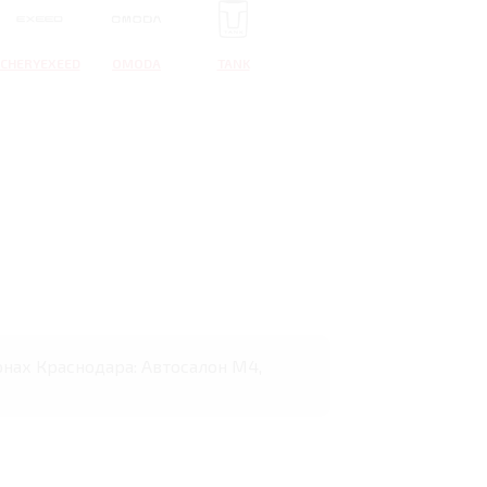
CHERYEXEED
OMODA
TANK
онах Краснодара: Автосалон М4,