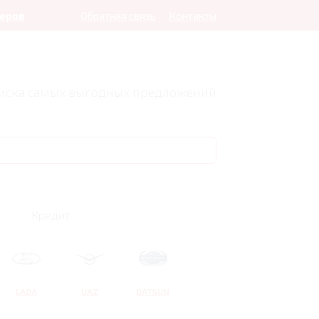
леров
Обратная связь
Контакты
оиска самых выгодных предложений
Кредит
LADA
UAZ
DATSUN