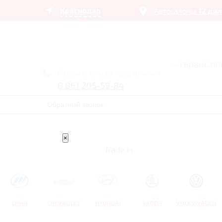
Краснодар
Автосалоны:
12 ди
– сервис п
Получить лучшее предложение
8 861 205-59-84
Обратный звонок
×
Trade In
LIFAN
CHEVROLET
HYUNDAI
SKODA
VOLKSWAGEN