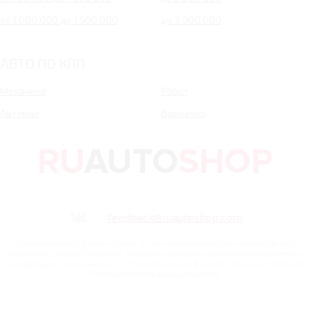
от 1 000 000 до 1 500 000
до 3 000 000
АВТО ПО КПП
Механика
Робот
Автомат
Вариатор
feedback@ruautoshop.com
Сайт использует файлы cookie, в том числе для работы сервисов веб-
аналитики (Яндекс.Метрика). Порядок обработки персональных данных и
информации, получаемой с использованием файлов cookie, установлен
Политикой конфиденциальности.