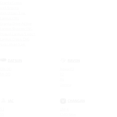
Granta Cross
4x4 Bronto
4x4 Urban 3 дв.
Largus CNG
Granta Drive Active
Largus Фургон CNG
Новый Largus 5 мест
Largus Cross CNG
4x4 Urban 5 дв.
DATSUN
RAVON
ON-DO
Nexia R3
MI-DO
R2
R4
Gentra
JAC
CHANGAN
S3
UNI-K
S5
CS95 New