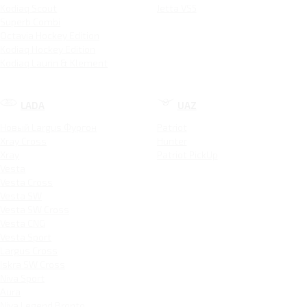
Kodiaq Scout
Jetta VS5
Superb Combi
Octavia Hockey Edition
Kodiaq Hockey Edition
Kodiaq Laurin & Klement
LADA
UAZ
Новый Largus Фургон
Patriot
Xray Cross
Hunter
Xray
Patriot PickUp
Vesta
Vesta Cross
Vesta SW
Vesta SW Cross
Vesta CNG
Vesta Sport
Largus Cross
Iskra SW Cross
Niva Sport
Aura
Niva Legend Bronto