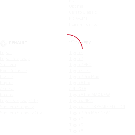
Optima
Cerato Classic
Rio X-Line
Новый Picanto
RENAULT
CHERY
Logan
Tiggo 4
Logan Stepway
Tiggo 7
Sandero
Tiggo 7 PRO
Новый Duster
Tiggo 4 Pro
Duster
Tiggo 7 Pro Max
Kaptur
Tiggo 8 Pro
Arkana
ARRIZO 8
Koleos
Tiggo 8 Pro MAX NEW
Logan Stepway City
Tiggo 4 NEW
Sandero Stepway
Tiggo 4 Pro 18 YEARS EDITION
Sandero Stepway City
Tiggo 7 Pro MAX NEW
Tiggo 7L
Tiggo 9
Tiggo 8