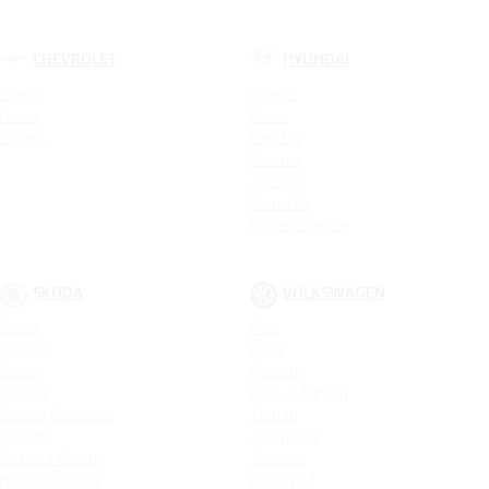
CHEVROLET
HYUNDAI
Spark
Solaris
Nexia
Creta
Cobalt
Elantra
Sonata
Tucson
Santa Fe
Новая Elantra
SKODA
VOLKSWAGEN
Rapid
Polo
Octavia
Jetta
Karoq
Passat
Kodiaq
Новый Tiguan
Kodiaq Sportline
Tiguan
Superb
Teramont
Octavia Combi
Touareg
Новая Octavia
Jetta VA3