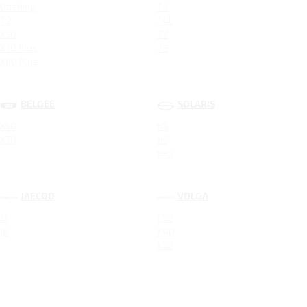
Dashing
T4
T2
T4L
X50
T7
X70 Plus
T8
X90 Plus
BELGEE
SOLARIS
X50
HS
X70
HC
KRS
JAECOO
VOLGA
J7
C50
J8
K40
K50