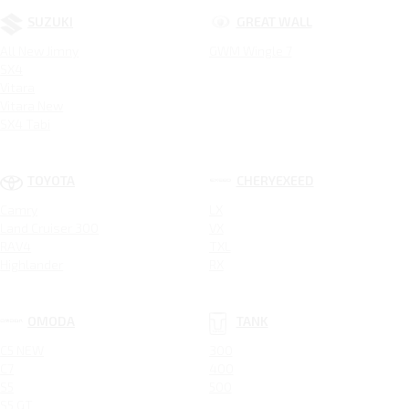
SUZUKI
GREAT WALL
All New Jimny
GWM Wingle 7
SX4
Vitara
Vitara New
SX4 Tabi
TOYOTA
CHERYEXEED
Camry
LX
Land Cruiser 300
VX
RAV4
TXL
Highlander
RX
OMODA
TANK
C5 NEW
300
C7
400
S5
500
S5 GT