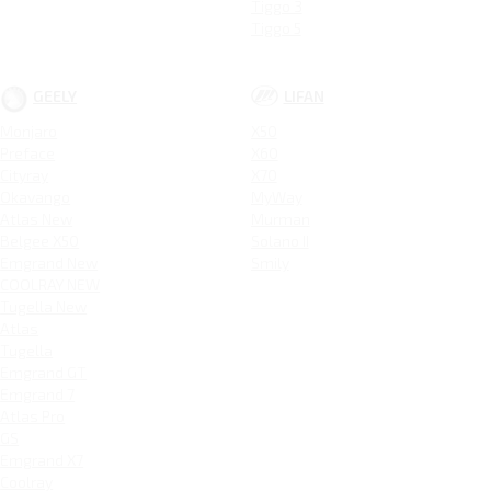
Tiggo 3
Tiggo 5
GEELY
LIFAN
Monjaro
X50
Preface
X60
Cityray
X70
Okavango
MyWay
Atlas New
Murman
Belgee X50
Solano II
Emgrand New
Smily
COOLRAY NEW
Tugella New
Atlas
Tugella
Emgrand GT
Emgrand 7
Atlas Pro
GS
Emgrand X7
Coolray