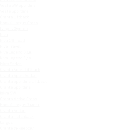
Vesta SW Sportline
Vesta Sportline
Granta Liftback
Новый Largus Cross
Largus Фургон
Niva
Niva Off-road
Niva Travel
Niva Legend 3 дв.
Niva Legend 5 дв.
Iskra Sedan
Granta Sport Liftback
Granta Sport Sedan
Granta Sportline Liftback
Granta Sportline
Iskra SW
Granta Active Cross
Новый Largus 7 мест
Granta Sedan
Granta Hatchback
Largus
Granta Универсал