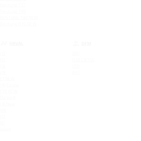
Bestune T77
Bestune T99
BESTUNE T99 NEW
Bestune B70 NEW
HAVAL
DFM
H2
580
H5
H30 CROSS
H6
DF6
H9
AX7
F7 NEW
H6 Coupe
F7X NEW
Dargo X
H6 New
M6
H3
H7
Jolion