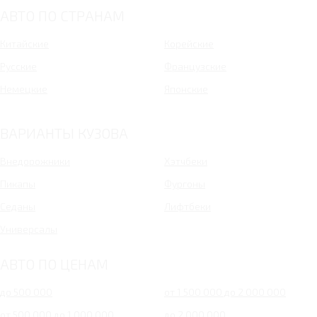
АВТО ПО СТРАНАМ
Китайские
Корейские
Русские
Французские
Немецкие
Японские
ВАРИАНТЫ КУЗОВА
Внедорожники
Хэтчбеки
Пикапы
Фургоны
Седаны
Лифтбеки
Универсалы
АВТО ПО ЦЕНАМ
до 500 000
от 1 500 000 до 2 000 000
от 500 000 до 1 000 000
до 2 000 000