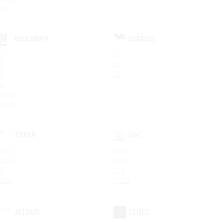
C5
МОСКВИЧ
LIXIANG
3
L7
5
L8
6
L9
8
M70
M90
ZEEKR
GAC
001
GN8
009
GS5
X
GS8
007
GS8 II
JETOUR
TENET