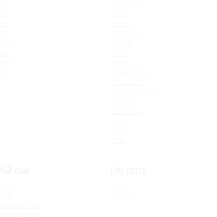
T6
Hunter Plus
JS4
CS95
JS6
LAMORE
S7
EADO PLUS
IEV7S
ALSVIN
JS3
UNI-V
T8 Pro
UNI-T
J7
CS85 COUPE
CS55 PLUS
CS35 Plus New
CS75FL
CS35 Plus
CS35
CS75
CS55
FAW
ZOTYE
X40
T600
X80
Coupa
Bestune T55
Bestune B70