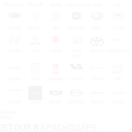
CHEVROLET
HYUNDAI
SKODA
VOLKSWAGEN
LADA
UAZ
DATSUN
RAVON
JAC
CHANGAN
FAW
ZOTYE
HAVAL
DFM
SUZUKI
GREAT
TOYOTA
CHERYEXEED
WALL
OMODA
TANK
МОСКВИЧ
LIXIANG
ZEEKR
GAC
JETOUR
TENET
BELGEE
SOLARIS
JAECOO
VOLGA
Главная
Jetour
JETOUR В
КРАСНОДАРЕ