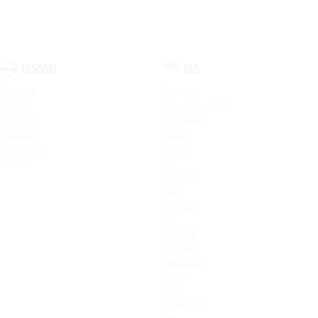
NISSAN
KIA
Qashqai
Cerato
X-Trail
Новый Sorento
Terrano
Sportage
Murano
XCeed
Pathfinder
Seltos
Patrol
K9
Carnival
Soul
Stinger
K5
Picanto
ProCeed
Ceed SW
Ceed
Rio X
Новый Rio
Rio