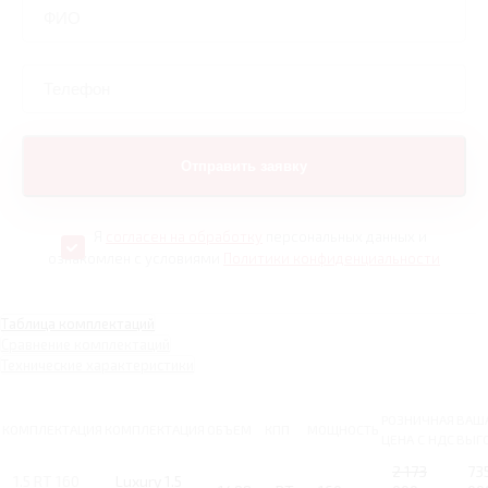
Я
согласен на обработку
персональных данных и
ознакомлен с условиями
Политики конфиденциальности
Таблица комплектаций
Сравнение комплектаций
Технические характеристики
РОЗНИЧНАЯ
ВАШ
КОМПЛЕКТАЦИЯ
КОМПЛЕКТАЦИЯ
ОБЪЕМ
КПП
МОЩНОСТЬ
ЦЕНА С НДС
ВЫГ
2 173
73
1.5 RT 160
Luxury 1.5