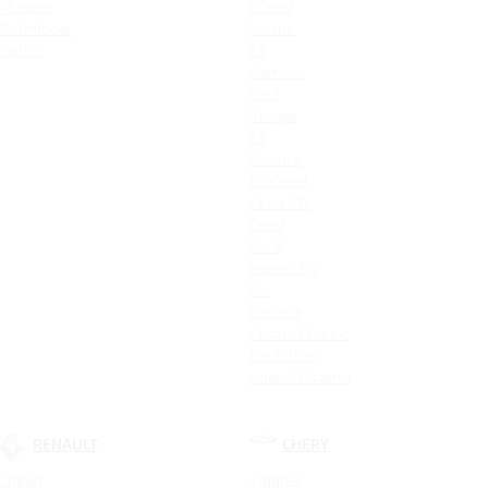
Murano
XCeed
Pathfinder
Seltos
Patrol
K9
Carnival
Soul
Stinger
K5
Picanto
ProCeed
Ceed SW
Ceed
Rio X
Новый Rio
Rio
Optima
Cerato Classic
Rio X-Line
Новый Picanto
RENAULT
CHERY
Logan
Tiggo 4