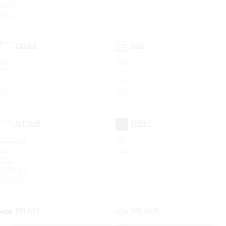
M70
M90
ZEEKR
GAC
001
GN8
009
GS5
X
GS8
007
GS8 II
JETOUR
TENET
Dashing
T4
T2
T4L
X50
T7
X70 Plus
T8
X90 Plus
BELGEE
SOLARIS