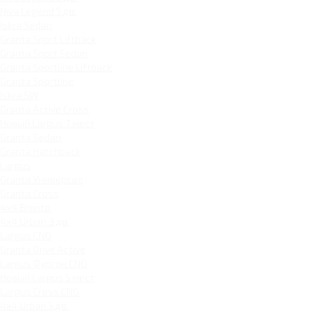
Niva Legend 5 дв.
Iskra Sedan
Granta Sport Liftback
Granta Sport Sedan
Granta Sportline Liftback
Granta Sportline
Iskra SW
Granta Active Cross
Новый Largus 7 мест
Granta Sedan
Granta Hatchback
Largus
Granta Универсал
Granta Cross
4x4 Bronto
4x4 Urban 3 дв.
Largus CNG
Granta Drive Active
Largus Фургон CNG
Новый Largus 5 мест
Largus Cross CNG
4x4 Urban 5 дв.