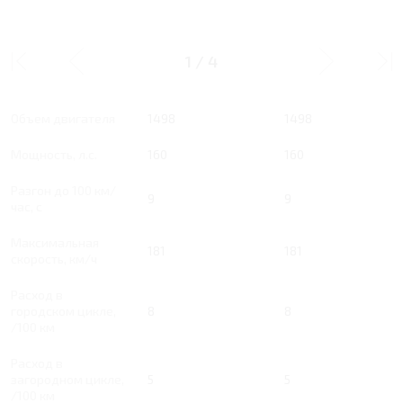
1.5 RT 160 Л.С.
1.5 RT 160 Л.С. LUXURY
PRESTIGE PLUS
1
/
4
Тип двигателя
Бензин
Бензин
Объем двигателя
1498
1498
Мощность, л.с.
160
160
Разгон до 100 км/
9
9
час, с
Максимальная
181
181
скорость, км/ч
Расход в
городском цикле,
8
8
/100 км
Расход в
загородном цикле,
5
5
/100 км