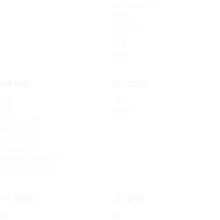
CS35 Plus New
CS75FL
CS35 Plus
CS35
CS75
CS55
FAW
ZOTYE
X40
T600
X80
Coupa
Bestune T55
Bestune B70
Bestune T77
Bestune T99
BESTUNE T99 NEW
Bestune B70 NEW
HAVAL
DFM
H2
580