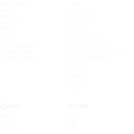
Logan Stepway
Tiggo 7
Sandero
Tiggo 7 PRO
Новый Duster
Tiggo 4 Pro
Duster
Tiggo 7 Pro Max
Kaptur
Tiggo 8 Pro
Arkana
ARRIZO 8
Koleos
Tiggo 8 Pro MAX NEW
Logan Stepway City
Tiggo 4 NEW
Sandero Stepway
Tiggo 4 Pro 18 YEARS EDITION
Sandero Stepway City
Tiggo 7 Pro MAX NEW
Tiggo 7L
Tiggo 9
Tiggo 8
Tiggo 3
Tiggo 5
GEELY
LIFAN
Monjaro
X50
Preface
X60
Cityray
X70
Okavango
MyWay