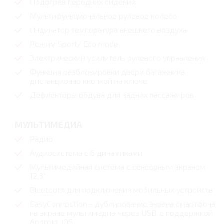
Подогрев передних сидений
Мультифункциональное рулевое колесо
Индикатор температура внешнего воздуха
Режим Sport/ Eco mode
Электрический усилитель рулевого управления
Функция разблокировки двери багажника
дистанционно кнопкой на ключе
Дефлекторы обдува для задних пассажиров
МУЛЬТИМЕДИА
Радио
Аудиосистема с 6 динамиками
Мультимедийная система с сенсорным экраном
12,3"
Bluetooth для подключения мобильных устройств
EasyConnection - дублирование экрана смартфона
на экране мультимедиa через USB, с поддержкой
Android, iOS