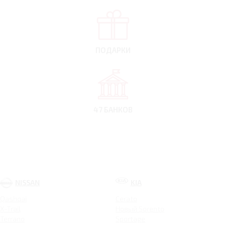
ПОДАРКИ
47 БАНКОВ
NISSAN
KIA
Qashqai
Cerato
X-Trail
Новый Sorento
Terrano
Sportage