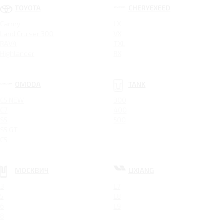
TOYOTA
CHERYEXEED
Camry
LX
Land Cruiser 300
VX
RAV4
TXL
Highlander
RX
OMODA
TANK
C5 NEW
300
C7
400
S5
500
S5 GT
C5
МОСКВИЧ
LIXIANG
3
L7
5
L8
6
L9
8