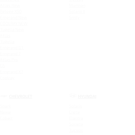
Atlas New
Murman
Belgee X50
Solano II
Emgrand New
Smily
COOLRAY NEW
Tugella New
Atlas
Tugella
Emgrand GT
Emgrand 7
Atlas Pro
GS
Emgrand X7
Coolray
CHEVROLET
HYUNDAI
Spark
Solaris
Nexia
Creta
Cobalt
Elantra
Sonata
Tucson