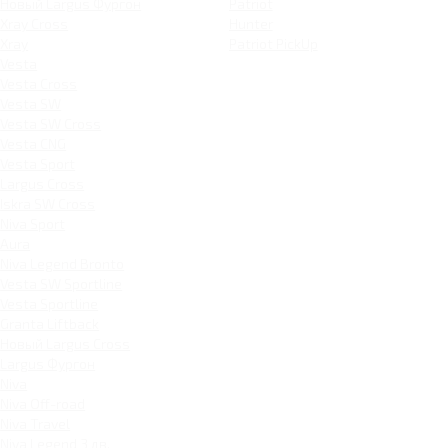
Новый Largus Фургон
Patriot
Xray Cross
Hunter
Xray
Patriot PickUp
Vesta
Vesta Cross
Vesta SW
Vesta SW Cross
Vesta CNG
Vesta Sport
Largus Cross
Iskra SW Cross
Niva Sport
Aura
Niva Legend Bronto
Vesta SW Sportline
Vesta Sportline
Granta Liftback
Новый Largus Cross
Largus Фургон
Niva
Niva Off-road
Niva Travel
Niva Legend 3 дв.