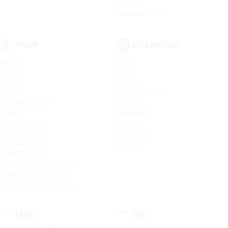
Santa Fe
Новая Elantra
SKODA
VOLKSWAGEN
Rapid
Polo
Octavia
Jetta
Karoq
Passat
Kodiaq
Новый Tiguan
Kodiaq Sportline
Tiguan
Superb
Teramont
Octavia Combi
Touareg
Новая Octavia
Jetta VA3
Kodiaq Scout
Jetta VS5
Superb Combi
Octavia Hockey Edition
Kodiaq Hockey Edition
Kodiaq Laurin & Klement
LADA
UAZ