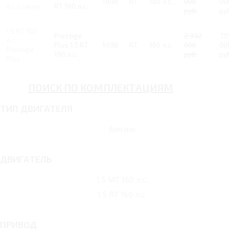
1498
RT
160 л.с.
000
00
л.с. Luxury
RT 160 л.с.
руб.
ру
1.5 RT 160
Prestige
2 332
73
л.с.
Plus 1.5 RT
1498
RT
160 л.с.
000
00
Prestige
160 л.с.
руб.
ру
Plus
ПОИСК ПО КОМПЛЕКТАЦИЯМ
ТИП ДВИГАТЕЛЯ
Бензин
ДВИГАТЕЛЬ
1.5 MT 160 л.с.
1.5 RT 160 л.с.
ПРИВОД