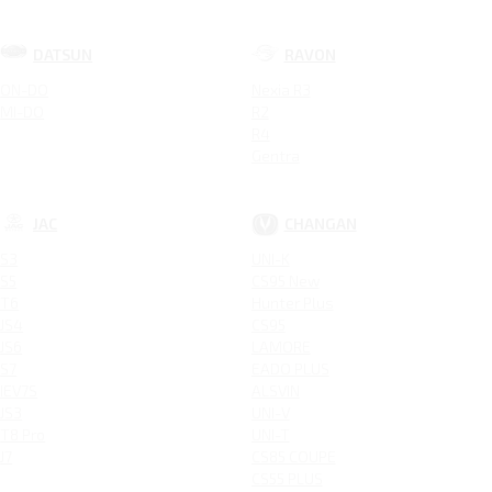
DATSUN
RAVON
ON-DO
Nexia R3
MI-DO
R2
R4
Gentra
JAC
CHANGAN
S3
UNI-K
S5
CS95 New
T6
Hunter Plus
JS4
CS95
JS6
LAMORE
S7
EADO PLUS
IEV7S
ALSVIN
JS3
UNI-V
T8 Pro
UNI-T
J7
CS85 COUPE
CS55 PLUS