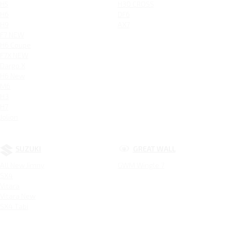
H5
H30 CROSS
H6
DF6
H9
AX7
F7 NEW
H6 Coupe
F7X NEW
Dargo X
H6 New
M6
H3
H7
Jolion
SUZUKI
GREAT WALL
All New Jimny
GWM Wingle 7
SX4
Vitara
Vitara New
SX4 Tabi