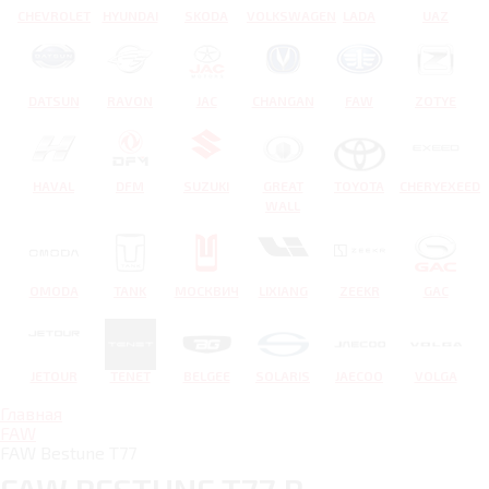
CHEVROLET
HYUNDAI
SKODA
VOLKSWAGEN
LADA
UAZ
DATSUN
RAVON
JAC
CHANGAN
FAW
ZOTYE
HAVAL
DFM
SUZUKI
GREAT
TOYOTA
CHERYEXEED
WALL
OMODA
TANK
МОСКВИЧ
LIXIANG
ZEEKR
GAC
JETOUR
TENET
BELGEE
SOLARIS
JAECOO
VOLGA
Главная
FAW
FAW Bestune T77