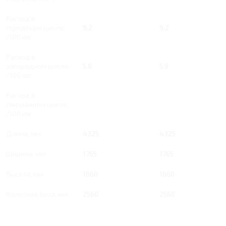
Расход в
городском цикле,
9.2
9.2
/100 км
Расход в
загородном цикле,
5.8
5.8
/100 км
Расход в
смешанном цикле,
/100 км
Длина, мм
4325
4325
Ширина, мм
1765
1765
Высота, мм
1660
1660
Колесная база, мм
2560
2560