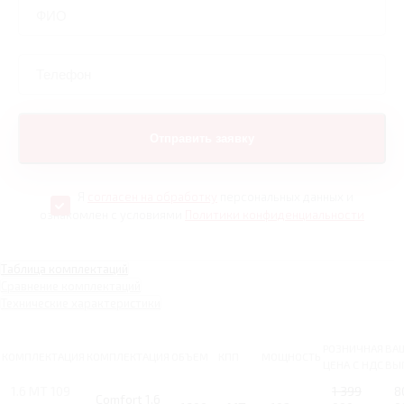
Я
согласен на обработку
персональных данных и
ознакомлен с условиями
Политики конфиденциальности
Таблица комплектаций
Сравнение комплектаций
Технические характеристики
РОЗНИЧНАЯ
ВА
КОМПЛЕКТАЦИЯ
КОМПЛЕКТАЦИЯ
ОБЪЕМ
КПП
МОЩНОСТЬ
ЦЕНА С НДС
ВЫ
1.6 MT 109
1 399
8
Comfort 1.6