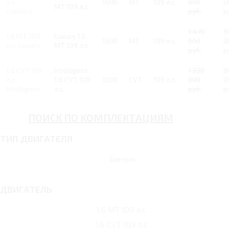
л.с.
1600
MT
109 л.с.
000
0
MT 109 л.с.
Comfort
руб.
р
1 470
8
1.6 MT 109
Luxury 1.6
1600
MT
109 л.с.
000
0
л.с. Luxury
MT 109 л.с.
руб.
р
1.6 CVT 109
Intelligent
1 590
8
л.с.
1.6 CVT 109
1600
CVT
109 л.с.
000
0
Intelligent
л.с.
руб.
р
ПОИСК ПО КОМПЛЕКТАЦИЯМ
ТИП ДВИГАТЕЛЯ
Бензин
ДВИГАТЕЛЬ
1.6 MT 109 л.с.
1.6 CVT 109 л.с.