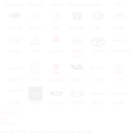
CHEVROLET
HYUNDAI
SKODA
VOLKSWAGEN
LADA
UAZ
DATSUN
RAVON
JAC
CHANGAN
FAW
ZOTYE
HAVAL
DFM
SUZUKI
GREAT
TOYOTA
CHERYEXEED
WALL
OMODA
TANK
МОСКВИЧ
LIXIANG
ZEEKR
GAC
JETOUR
TENET
BELGEE
SOLARIS
JAECOO
VOLGA
Главная
JAC
JAC S3