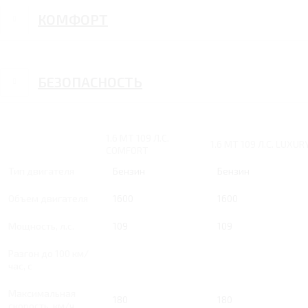
КОМФОРТ
БЕЗОПАСНОСТЬ
1.6 MT 109 Л.С.
1.6 MT 109 Л.С. LUXUR
COMFORT
Тип двигателя
Бензин
Бензин
Объем двигателя
1600
1600
Мощность, л.с.
109
109
Разгон до 100 км/
час, с
Максимальная
180
180
скорость, км/ч