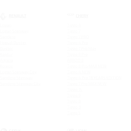
RENAULT
CHERY
Logan
Tiggo 4
Logan Stepway
Tiggo 7
Sandero
Tiggo 7 PRO
Новый Duster
Tiggo 4 Pro
Duster
Tiggo 7 Pro Max
Kaptur
Tiggo 8 Pro
Arkana
ARRIZO 8
Koleos
Tiggo 8 Pro MAX NEW
Logan Stepway City
Tiggo 4 NEW
Sandero Stepway
Tiggo 4 Pro 18 YEARS EDITION
Sandero Stepway City
Tiggo 7 Pro MAX NEW
Tiggo 7L
Tiggo 9
Tiggo 8
Tiggo 3
Tiggo 5
GEELY
LIFAN