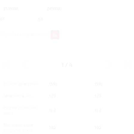
от
до
Перейти к сравнению
1.6 MT 123 Л.С.
1.6 AT 123 Л.С.
COMFORT
COMFORT
1
/
4
Тип двигателя
Бензин
Бензин
Объем двигателя
1591
1591
Мощность, л.с.
123
123
Разгон до 100 км/
11.2
11.2
час, с
Максимальная
192
192
скорость, км/ч