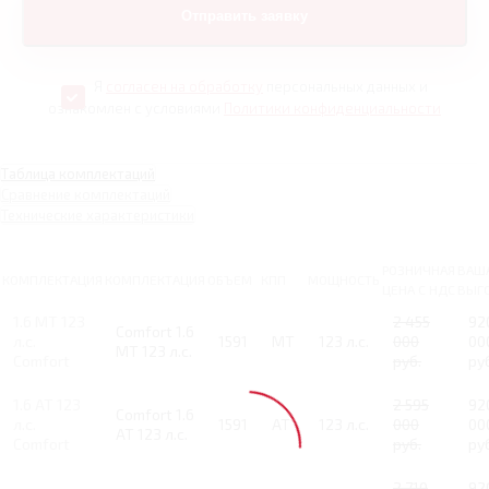
Я
согласен на обработку
персональных данных и
ознакомлен с условиями
Политики конфиденциальности
Таблица комплектаций
Сравнение комплектаций
Технические характеристики
РОЗНИЧНАЯ
ВАШ
КОМПЛЕКТАЦИЯ
КОМПЛЕКТАЦИЯ
ОБЪЕМ
КПП
МОЩНОСТЬ
ЦЕНА С НДС
ВЫГ
1.6 MT 123
2 455
92
Comfort 1.6
л.с.
1591
MT
123 л.с.
000
00
MT 123 л.с.
Comfort
руб.
ру
1.6 AT 123
2 595
92
Comfort 1.6
л.с.
1591
AT
123 л.с.
000
00
AT 123 л.с.
Comfort
руб.
ру
2 710
92