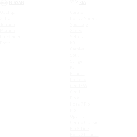
NISSAN
KIA
Qashqai
Cerato
X-Trail
Новый Sorento
Terrano
Sportage
Murano
XCeed
Pathfinder
Seltos
Patrol
K9
Carnival
Soul
Stinger
K5
Picanto
ProCeed
Ceed SW
Ceed
Rio X
Новый Rio
Rio
Optima
Cerato Classic
Rio X-Line
Новый Picanto