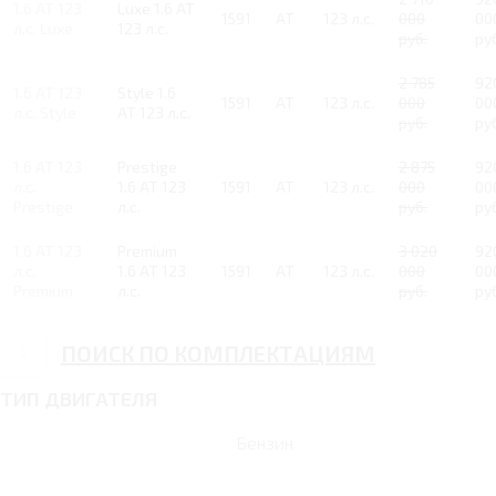
1.6 AT 123
Luxe 1.6 AT
1591
AT
123 л.с.
000
00
л.с. Luxe
123 л.с.
руб.
ру
2 785
92
1.6 AT 123
Style 1.6
1591
AT
123 л.с.
000
00
л.с. Style
AT 123 л.с.
руб.
ру
1.6 AT 123
Prestige
2 875
92
л.с.
1.6 AT 123
1591
AT
123 л.с.
000
00
Prestige
л.с.
руб.
ру
1.6 AT 123
Premium
3 020
92
л.с.
1.6 AT 123
1591
AT
123 л.с.
000
00
Premium
л.с.
руб.
ру
ПОИСК ПО КОМПЛЕКТАЦИЯМ
ТИП ДВИГАТЕЛЯ
Бензин