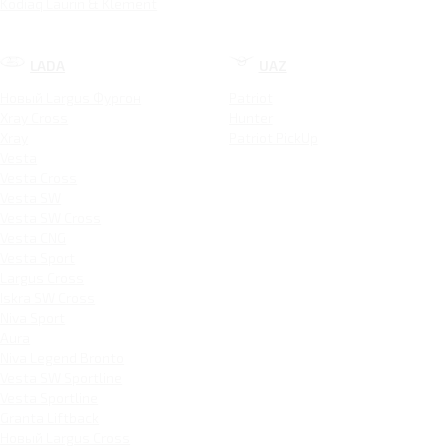
Kodiaq Laurin & Klement
LADA
UAZ
Новый Largus Фургон
Patriot
Xray Cross
Hunter
Xray
Patriot PickUp
Vesta
Vesta Cross
Vesta SW
Vesta SW Cross
Vesta CNG
Vesta Sport
Largus Cross
Iskra SW Cross
Niva Sport
Aura
Niva Legend Bronto
Vesta SW Sportline
Vesta Sportline
Granta Liftback
Новый Largus Cross