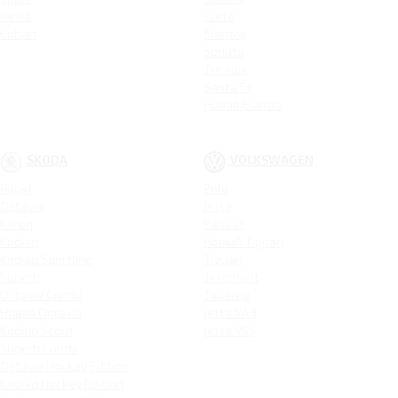
Nexia
Creta
Cobalt
Elantra
Sonata
Tucson
Santa Fe
Новая Elantra
SKODA
VOLKSWAGEN
Rapid
Polo
Octavia
Jetta
Karoq
Passat
Kodiaq
Новый Tiguan
Kodiaq Sportline
Tiguan
Superb
Teramont
Octavia Combi
Touareg
Новая Octavia
Jetta VA3
Kodiaq Scout
Jetta VS5
Superb Combi
Octavia Hockey Edition
Kodiaq Hockey Edition