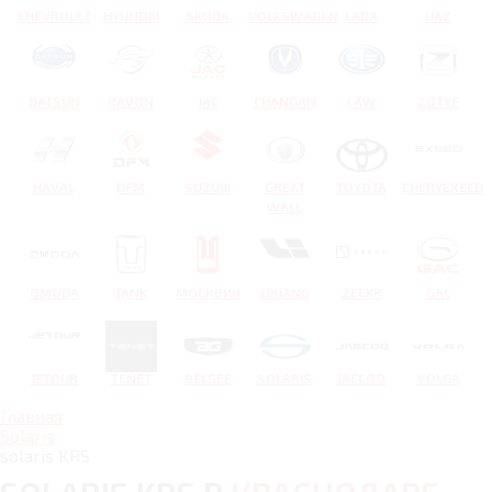
CHEVROLET
HYUNDAI
SKODA
VOLKSWAGEN
LADA
UAZ
DATSUN
RAVON
JAC
CHANGAN
FAW
ZOTYE
HAVAL
DFM
SUZUKI
GREAT
TOYOTA
CHERYEXEED
WALL
OMODA
TANK
МОСКВИЧ
LIXIANG
ZEEKR
GAC
JETOUR
TENET
BELGEE
SOLARIS
JAECOO
VOLGA
Главная
Solaris
solaris KRS