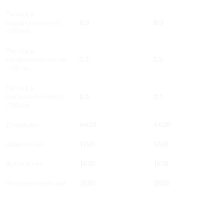
Расход в
городском цикле,
8.9
8.9
/100 км
Расход в
загородном цикле,
5.3
5.3
/100 км
Расход в
смешанном цикле,
6.6
6.6
/100 км
Длина, мм
4420
4420
Ширина, мм
1740
1740
Высота, мм
1470
1470
Колесная база, мм
2600
2600