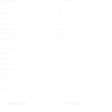
Monjaro
X50
Preface
X60
Cityray
X70
Okavango
MyWay
Atlas New
Murman
Belgee X50
Solano II
Emgrand New
Smily
COOLRAY NEW
Tugella New
Atlas
Tugella
Emgrand GT
Emgrand 7
Atlas Pro
GS
Emgrand X7
Coolray
CHEVROLET
HYUNDAI
Spark
Solaris