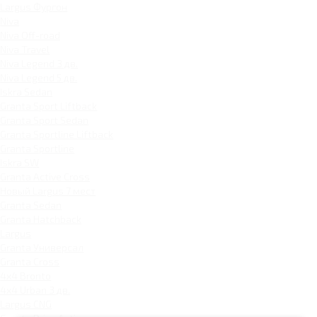
Largus Фургон
Niva
Niva Off-road
Niva Travel
Niva Legend 3 дв.
Niva Legend 5 дв.
Iskra Sedan
Granta Sport Liftback
Granta Sport Sedan
Granta Sportline Liftback
Granta Sportline
Iskra SW
Granta Active Cross
Новый Largus 7 мест
Granta Sedan
Granta Hatchback
Largus
Granta Универсал
Granta Cross
4x4 Bronto
4x4 Urban 3 дв.
Largus CNG