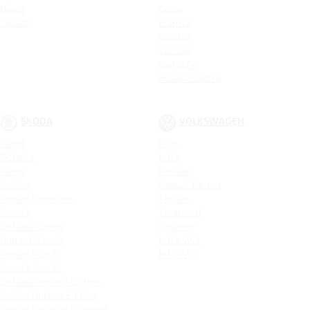
Nexia
Creta
Cobalt
Elantra
Sonata
Tucson
Santa Fe
Новая Elantra
SKODA
VOLKSWAGEN
Rapid
Polo
Octavia
Jetta
Karoq
Passat
Kodiaq
Новый Tiguan
Kodiaq Sportline
Tiguan
Superb
Teramont
Octavia Combi
Touareg
Новая Octavia
Jetta VA3
Kodiaq Scout
Jetta VS5
Superb Combi
Octavia Hockey Edition
Kodiaq Hockey Edition
Kodiaq Laurin & Klement