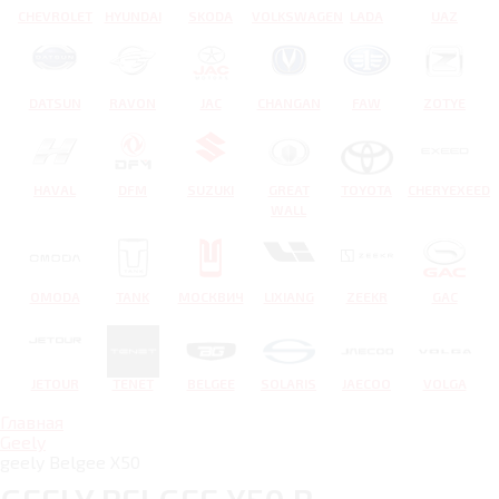
CHEVROLET
HYUNDAI
SKODA
VOLKSWAGEN
LADA
UAZ
DATSUN
RAVON
JAC
CHANGAN
FAW
ZOTYE
HAVAL
DFM
SUZUKI
GREAT
TOYOTA
CHERYEXEED
WALL
OMODA
TANK
МОСКВИЧ
LIXIANG
ZEEKR
GAC
JETOUR
TENET
BELGEE
SOLARIS
JAECOO
VOLGA
Главная
Geely
geely Belgee X50