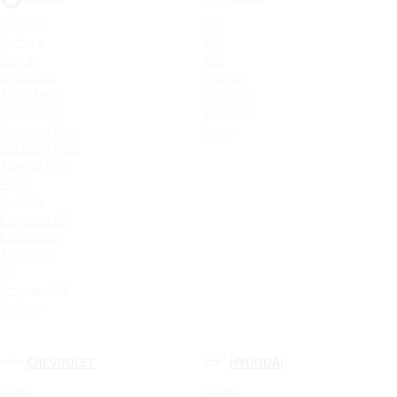
Monjaro
X50
Preface
X60
Cityray
X70
Okavango
MyWay
Atlas New
Murman
Belgee X50
Solano II
Emgrand New
Smily
COOLRAY NEW
Tugella New
Atlas
Tugella
Emgrand GT
Emgrand 7
Atlas Pro
GS
Emgrand X7
Coolray
CHEVROLET
HYUNDAI
Spark
Solaris