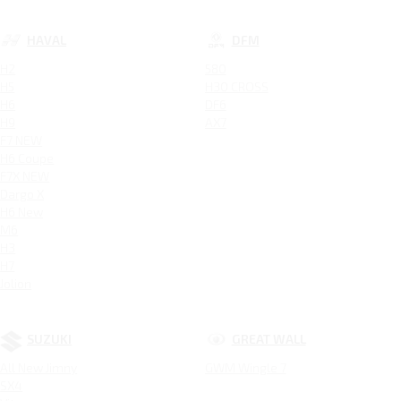
HAVAL
DFM
H2
580
H5
H30 CROSS
H6
DF6
H9
AX7
F7 NEW
H6 Coupe
F7X NEW
Dargo X
H6 New
M6
H3
H7
Jolion
SUZUKI
GREAT WALL
All New Jimny
GWM Wingle 7
SX4