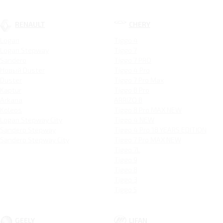
RENAULT
CHERY
Logan
Tiggo 4
Logan Stepway
Tiggo 7
Sandero
Tiggo 7 PRO
Новый Duster
Tiggo 4 Pro
Duster
Tiggo 7 Pro Max
Kaptur
Tiggo 8 Pro
Arkana
ARRIZO 8
Koleos
Tiggo 8 Pro MAX NEW
Logan Stepway City
Tiggo 4 NEW
Sandero Stepway
Tiggo 4 Pro 18 YEARS EDITION
Sandero Stepway City
Tiggo 7 Pro MAX NEW
Tiggo 7L
Tiggo 9
Tiggo 8
Tiggo 3
Tiggo 5
GEELY
LIFAN