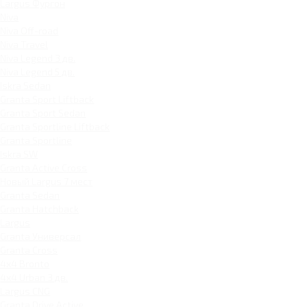
Largus Фургон
Niva
Niva Off-road
Niva Travel
Niva Legend 3 дв.
Niva Legend 5 дв.
Iskra Sedan
Granta Sport Liftback
Granta Sport Sedan
Granta Sportline Liftback
Granta Sportline
Iskra SW
Granta Active Cross
Новый Largus 7 мест
Granta Sedan
Granta Hatchback
Largus
Granta Универсал
Granta Cross
4x4 Bronto
4x4 Urban 3 дв.
Largus CNG
Granta Drive Active