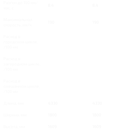
Разгон до 100 км/
8.4
8.4
час, с
Максимальная
190
190
скорость, км/ч
Расход в
городском цикле,
/100 км
Расход в
загородном цикле,
/100 км
Расход в
смешанном цикле,
/100 км
Длина, мм
4330
4330
Ширина, мм
1800
1800
Высота, мм
1609
1609