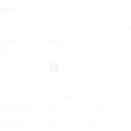
ЦЕНА
0
0
от
до
Перейти к сравнению
1.5 RT 150 Л.С. ACTIVE
1.5 RT 150 Л.С. STYLE
1
/
4
Тип двигателя
Бензин
Бензин
Объем двигателя
1477
1477
Мощность, л.с.
150
150