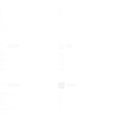
3
L7
5
L8
6
L9
8
M70
M90
ZEEKR
GAC
001
GN8
009
GS5
X
GS8
007
GS8 II
JETOUR
TENET
Dashing
T4
T2
T4L
X50
T7
X70 Plus
T8
X90 Plus