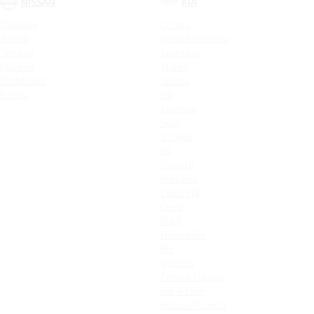
NISSAN
KIA
Qashqai
Cerato
X-Trail
Новый Sorento
Terrano
Sportage
Murano
XCeed
Pathfinder
Seltos
Patrol
K9
Carnival
Soul
Stinger
K5
Picanto
ProCeed
Ceed SW
Ceed
Rio X
Новый Rio
Rio
Optima
Cerato Classic
Rio X-Line
Новый Picanto