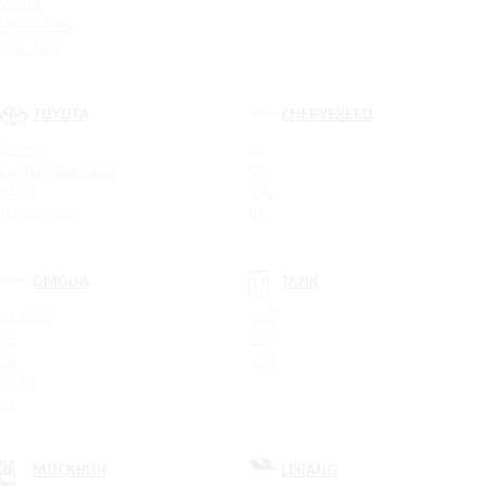
Vitara
Vitara New
SX4 Tabi
TOYOTA
CHERYEXEED
Camry
LX
Land Cruiser 300
VX
RAV4
TXL
Highlander
RX
OMODA
TANK
C5 NEW
300
C7
400
S5
500
S5 GT
C5
МОСКВИЧ
LIXIANG