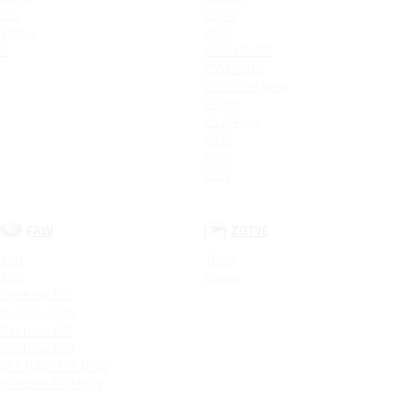
JS3
UNI-V
T8 Pro
UNI-T
J7
CS85 COUPE
CS55 PLUS
CS35 Plus New
CS75FL
CS35 Plus
CS35
CS75
CS55
FAW
ZOTYE
X40
T600
X80
Coupa
Bestune T55
Bestune B70
Bestune T77
Bestune T99
BESTUNE T99 NEW
Bestune B70 NEW