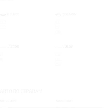
BELGEE
SOLARIS
X50
HS
X70
HC
KRS
JAECOO
VOLGA
J7
C50
J8
K40
K50
АВТО ПО СТРАНАМ
Китайские
Корейские