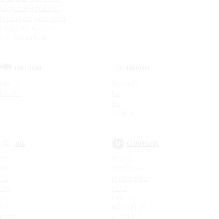
Largus Фургон CNG
Новый Largus 5 мест
Largus Cross CNG
4x4 Urban 5 дв.
DATSUN
RAVON
ON-DO
Nexia R3
MI-DO
R2
R4
Gentra
JAC
CHANGAN
S3
UNI-K
S5
CS95 New
T6
Hunter Plus
JS4
CS95
JS6
LAMORE
S7
EADO PLUS
IEV7S
ALSVIN