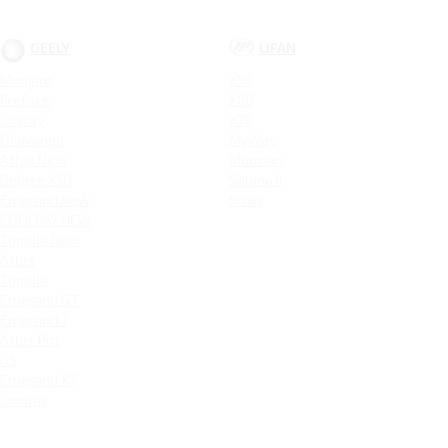
GEELY
LIFAN
Monjaro
X50
Preface
X60
Cityray
X70
Okavango
MyWay
Atlas New
Murman
Belgee X50
Solano II
Emgrand New
Smily
COOLRAY NEW
Tugella New
Atlas
Tugella
Emgrand GT
Emgrand 7
Atlas Pro
GS
Emgrand X7
Coolray