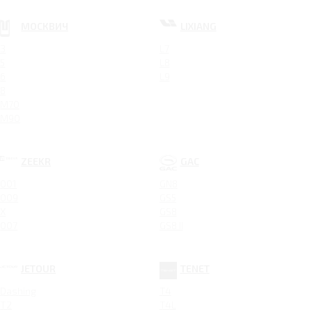
МОСКВИЧ
LIXIANG
3
L7
5
L8
6
L9
8
M70
M90
ZEEKR
GAC
001
GN8
009
GS5
X
GS8
007
GS8 II
JETOUR
TENET
Dashing
T4
T2
T4L