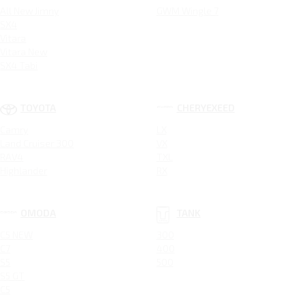
All New Jimny
GWM Wingle 7
SX4
Vitara
Vitara New
SX4 Tabi
TOYOTA
CHERYEXEED
Camry
LX
Land Cruiser 300
VX
RAV4
TXL
Highlander
RX
OMODA
TANK
C5 NEW
300
C7
400
S5
500
S5 GT
C5