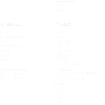
Rio X-Line
Новый Picanto
RENAULT
CHERY
Logan
Tiggo 4
Logan Stepway
Tiggo 7
Sandero
Tiggo 7 PRO
Новый Duster
Tiggo 4 Pro
Duster
Tiggo 7 Pro Max
Kaptur
Tiggo 8 Pro
Arkana
ARRIZO 8
Koleos
Tiggo 8 Pro MAX NEW
Logan Stepway City
Tiggo 4 NEW
Sandero Stepway
Tiggo 4 Pro 18 YEARS EDITION
Sandero Stepway City
Tiggo 7 Pro MAX NEW
Tiggo 7L
Tiggo 9
Tiggo 8
Tiggo 3
Tiggo 5