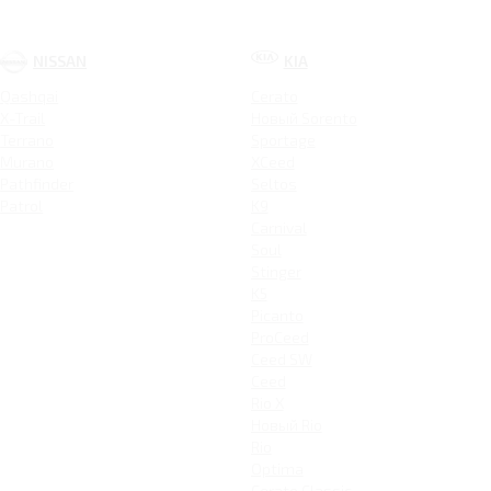
NISSAN
KIA
Qashqai
Cerato
X-Trail
Новый Sorento
Terrano
Sportage
Murano
XCeed
Pathfinder
Seltos
Patrol
K9
Carnival
Soul
Stinger
K5
Picanto
ProCeed
Ceed SW
Ceed
Rio X
Новый Rio
Rio
Optima
Cerato Classic