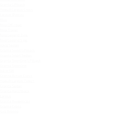
Granta Liftback
Новый Largus Cross
Largus Фургон
Niva
Niva Off-road
Niva Travel
Niva Legend 3 дв.
Niva Legend 5 дв.
Iskra Sedan
Granta Sport Liftback
Granta Sport Sedan
Granta Sportline Liftback
Granta Sportline
Iskra SW
Granta Active Cross
Новый Largus 7 мест
Granta Sedan
Granta Hatchback
Largus
Granta Универсал
Granta Cross
4x4 Bronto