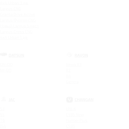
4x4 Urban 3 дв.
Largus CNG
Granta Drive Active
Largus Фургон CNG
Новый Largus 5 мест
Largus Cross CNG
4x4 Urban 5 дв.
DATSUN
RAVON
ON-DO
Nexia R3
MI-DO
R2
R4
Gentra
JAC
CHANGAN
S3
UNI-K
S5
CS95 New
T6
Hunter Plus
JS4
CS95