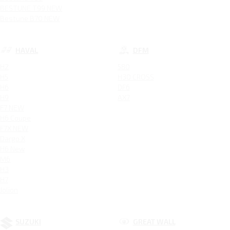
BESTUNE T99 NEW
Bestune B70 NEW
HAVAL
DFM
H2
580
H5
H30 CROSS
H6
DF6
H9
AX7
F7 NEW
H6 Coupe
F7X NEW
Dargo X
H6 New
M6
H3
H7
Jolion
SUZUKI
GREAT WALL