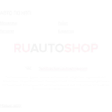
АВТО ПО КПП
Механика
Робот
Автомат
Вариатор
feedback@ruautoshop.com
Сайт использует файлы cookie, в том числе для работы сервисов веб-
аналитики (Яндекс.Метрика). Порядок обработки персональных данных и
информации, получаемой с использованием файлов cookie, установлен
Политикой конфиденциальности.
Новые авто