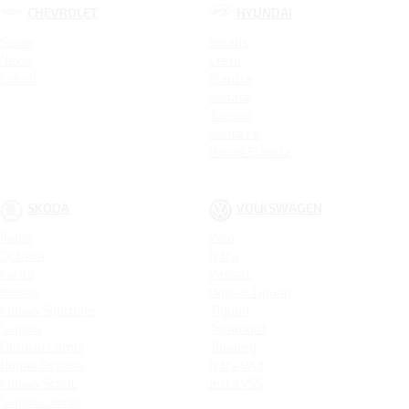
CHEVROLET
HYUNDAI
Spark
Solaris
Nexia
Creta
Cobalt
Elantra
Sonata
Tucson
Santa Fe
Новая Elantra
SKODA
VOLKSWAGEN
Rapid
Polo
Octavia
Jetta
Karoq
Passat
Kodiaq
Новый Tiguan
Kodiaq Sportline
Tiguan
Superb
Teramont
Octavia Combi
Touareg
Новая Octavia
Jetta VA3
Kodiaq Scout
Jetta VS5
Superb Combi