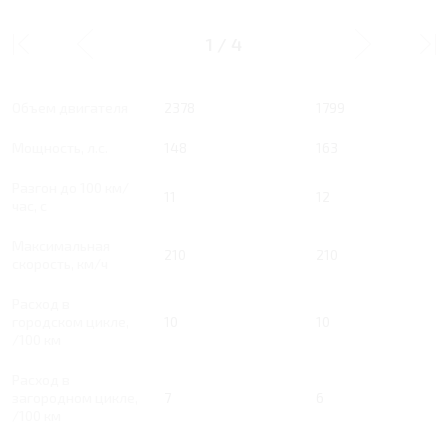
2.4 AT 148 Л.С.
1.8 AT 163 Л.С.
STANDARD
COMFORT
1
/
4
Тип двигателя
Бензин
Бензин
Объем двигателя
2378
1799
Мощность, л.с.
148
163
Разгон до 100 км/
11
12
час, с
Максимальная
210
210
скорость, км/ч
Расход в
городском цикле,
10
10
/100 км
Расход в
загородном цикле,
7
6
/100 км