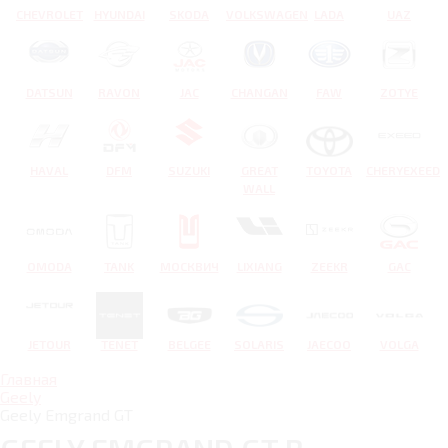
CHEVROLET
HYUNDAI
SKODA
VOLKSWAGEN
LADA
UAZ
DATSUN
RAVON
JAC
CHANGAN
FAW
ZOTYE
HAVAL
DFM
SUZUKI
GREAT
TOYOTA
CHERYEXEED
WALL
OMODA
TANK
МОСКВИЧ
LIXIANG
ZEEKR
GAC
JETOUR
TENET
BELGEE
SOLARIS
JAECOO
VOLGA
Главная
Geely
Geely Emgrand GT