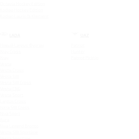
Octavia Hockey Edition
Kodiaq Hockey Edition
Kodiaq Laurin & Klement
LADA
UAZ
Новый Largus Фургон
Patriot
Xray Cross
Hunter
Xray
Patriot PickUp
Vesta
Vesta Cross
Vesta SW
Vesta SW Cross
Vesta CNG
Vesta Sport
Largus Cross
Iskra SW Cross
Niva Sport
Aura
Niva Legend Bronto
Vesta SW Sportline
Vesta Sportline