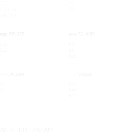
X50
T7
X70 Plus
T8
X90 Plus
BELGEE
SOLARIS
X50
HS
X70
HC
KRS
JAECOO
VOLGA
J7
C50
J8
K40
K50
АВТО ПО СТРАНАМ