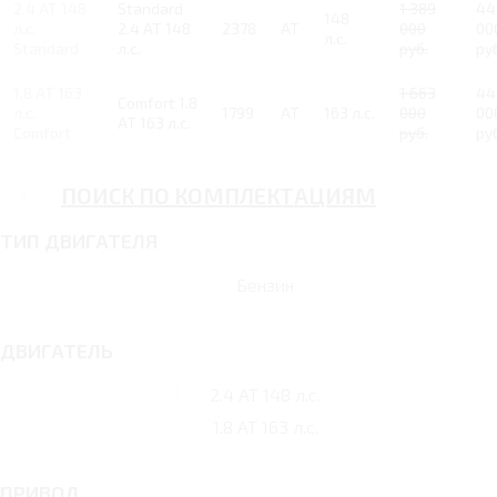
2.4 AT 148
Standard
1 389
44
148
л.с.
2.4 AT 148
2378
AT
000
00
л.с.
Standard
л.с.
руб.
ру
1.8 AT 163
1 663
44
Comfort 1.8
л.с.
1799
AT
163 л.с.
000
00
AT 163 л.с.
Comfort
руб.
ру
ПОИСК ПО КОМПЛЕКТАЦИЯМ
ТИП ДВИГАТЕЛЯ
Бензин
ДВИГАТЕЛЬ
2.4 AT 148 л.с.
1.8 AT 163 л.с.
ПРИВОД