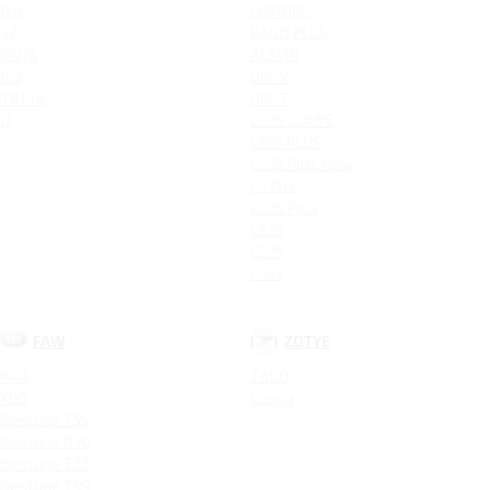
JS6
LAMORE
S7
EADO PLUS
IEV7S
ALSVIN
JS3
UNI-V
T8 Pro
UNI-T
J7
CS85 COUPE
CS55 PLUS
CS35 Plus New
CS75FL
CS35 Plus
CS35
CS75
CS55
FAW
ZOTYE
X40
T600
X80
Coupa
Bestune T55
Bestune B70
Bestune T77
Bestune T99