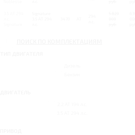
Noblesse
л.с.
руб.
ру
3.5 AT 294
Signature
5 820
63
294
л.с.
3.5 AT 294
3470
AT
000
00
л.с.
Signature
л.с.
руб.
ру
ПОИСК ПО КОМПЛЕКТАЦИЯМ
ТИП ДВИГАТЕЛЯ
Дизель
Бензин
ДВИГАТЕЛЬ
2.2 AT 194 л.с.
3.5 AT 294 л.с.
ПРИВОД