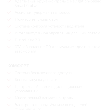
Адаптивный круиз-контроль с Navigation-based
Smart Cruise
Ассистент удержания в полосе
Мониторинг слепых зон
Система контроля усталости водителя
Интеллектуальное управление дальним светом
Digital Key 2.0
OTA-обновление ПО для мультимедиа и систем
автомобиля
КОМФОРТ
Система бесключевого доступа
Кнопка запуска двигателя
Центральный замок с дистанционным
управлением
Много-зонный климат-контроль
Электростеклоподъёмники всех дверей с
функцией Auto