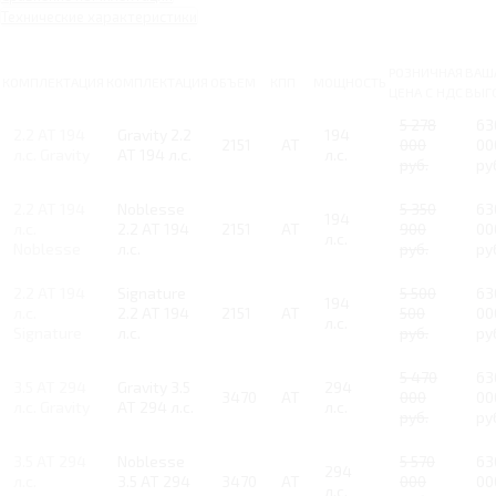
Технические характеристики
РОЗНИЧНАЯ
ВАШ
КОМПЛЕКТАЦИЯ
КОМПЛЕКТАЦИЯ
ОБЪЕМ
КПП
МОЩНОСТЬ
ЦЕНА С НДС
ВЫГ
5 278
63
2.2 AT 194
Gravity 2.2
194
2151
AT
000
00
л.с. Gravity
AT 194 л.с.
л.с.
руб.
ру
2.2 AT 194
Noblesse
5 350
63
194
л.с.
2.2 AT 194
2151
AT
900
00
л.с.
Noblesse
л.с.
руб.
ру
2.2 AT 194
Signature
5 500
63
194
л.с.
2.2 AT 194
2151
AT
500
00
л.с.
Signature
л.с.
руб.
ру
5 470
63
3.5 AT 294
Gravity 3.5
294
3470
AT
000
00
л.с. Gravity
AT 294 л.с.
л.с.
руб.
ру
3.5 AT 294
Noblesse
5 570
63
294
л.с.
3.5 AT 294
3470
AT
000
00
л.с.