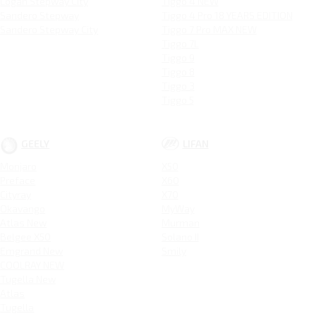
Logan Stepway City
Tiggo 4 NEW
Sandero Stepway
Tiggo 4 Pro 18 YEARS EDITION
Sandero Stepway City
Tiggo 7 Pro MAX NEW
Tiggo 7L
Tiggo 9
Tiggo 8
Tiggo 3
Tiggo 5
GEELY
LIFAN
Monjaro
X50
Preface
X60
Cityray
X70
Okavango
MyWay
Atlas New
Murman
Belgee X50
Solano II
Emgrand New
Smily
COOLRAY NEW
Tugella New
Atlas
Tugella