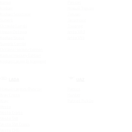
Karoq
Passat
Kodiaq
Новый Tiguan
Kodiaq Sportline
Tiguan
Superb
Teramont
Octavia Combi
Touareg
Новая Octavia
Jetta VA3
Kodiaq Scout
Jetta VS5
Superb Combi
Octavia Hockey Edition
Kodiaq Hockey Edition
Kodiaq Laurin & Klement
LADA
UAZ
Новый Largus Фургон
Patriot
Xray Cross
Hunter
Xray
Patriot PickUp
Vesta
Vesta Cross
Vesta SW
Vesta SW Cross
Vesta CNG