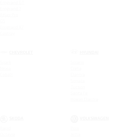
Emgrand GT
Emgrand 7
Atlas Pro
GS
Emgrand X7
Coolray
CHEVROLET
HYUNDAI
Spark
Solaris
Nexia
Creta
Cobalt
Elantra
Sonata
Tucson
Santa Fe
Новая Elantra
SKODA
VOLKSWAGEN
Rapid
Polo
Octavia
Jetta