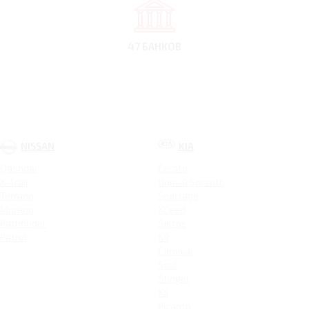
47 БАНКОВ
NISSAN
KIA
Qashqai
Cerato
X-Trail
Новый Sorento
Terrano
Sportage
Murano
XCeed
Pathfinder
Seltos
Patrol
K9
Carnival
Soul
Stinger
K5
Picanto