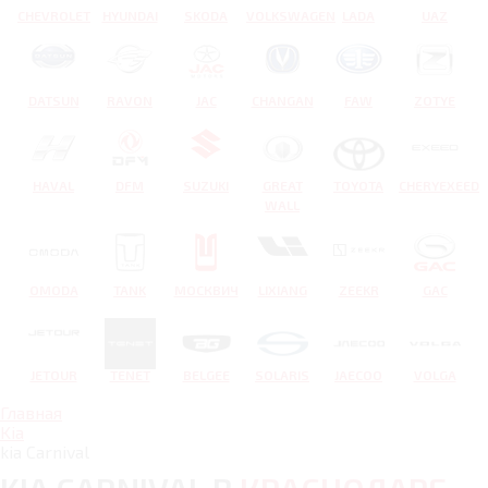
CHEVROLET
HYUNDAI
SKODA
VOLKSWAGEN
LADA
UAZ
DATSUN
RAVON
JAC
CHANGAN
FAW
ZOTYE
HAVAL
DFM
SUZUKI
GREAT
TOYOTA
CHERYEXEED
WALL
OMODA
TANK
МОСКВИЧ
LIXIANG
ZEEKR
GAC
JETOUR
TENET
BELGEE
SOLARIS
JAECOO
VOLGA
Главная
Kia
kia Carnival