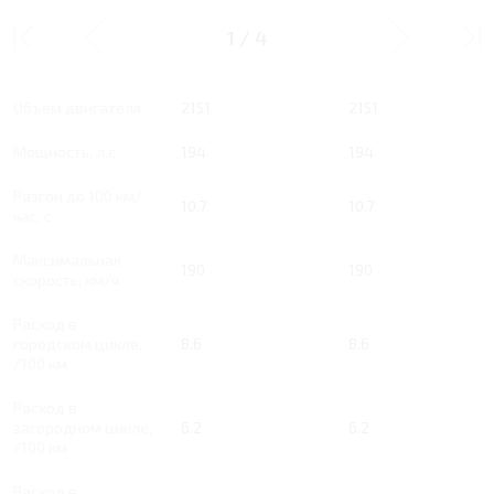
2.2 AT 194 Л.С.
2.2 AT 194 Л.С. GRAVITY
NOBLESSE
1
/
4
Тип двигателя
Дизель
Дизель
Объем двигателя
2151
2151
Мощность, л.с.
194
194
Разгон до 100 км/
10.7
10.7
час, с
Максимальная
190
190
скорость, км/ч
Расход в
городском цикле,
8.6
8.6
/100 км
Расход в
загородном цикле,
6.2
6.2
/100 км
Расход в