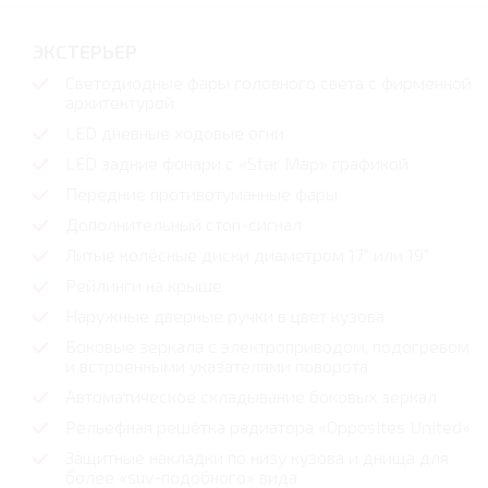
ЭКСТЕРЬЕР
Светодиодные фары головного света с фирменной
архитектурой
LED дневные ходовые огни
LED задние фонари с «Star Map» графикой
Передние противотуманные фары
Дополнительный стоп-сигнал
Литые колёсные диски диаметром 17" или 19"
Рейлинги на крыше
Наружные дверные ручки в цвет кузова
Боковые зеркала с электроприводом, подогревом
и встроенными указателями поворота
Автоматическое складывание боковых зеркал
Рельефная решётка радиатора «Opposites United»
Защитные накладки по низу кузова и днища для
более «suv-подобного» вида