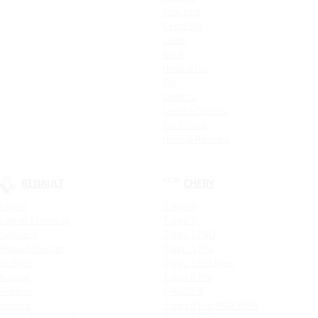
ProCeed
Ceed SW
Ceed
Rio X
Новый Rio
Rio
Optima
Cerato Classic
Rio X-Line
Новый Picanto
RENAULT
CHERY
Logan
Tiggo 4
Logan Stepway
Tiggo 7
Sandero
Tiggo 7 PRO
Новый Duster
Tiggo 4 Pro
Duster
Tiggo 7 Pro Max
Kaptur
Tiggo 8 Pro
Arkana
ARRIZO 8
Koleos
Tiggo 8 Pro MAX NEW