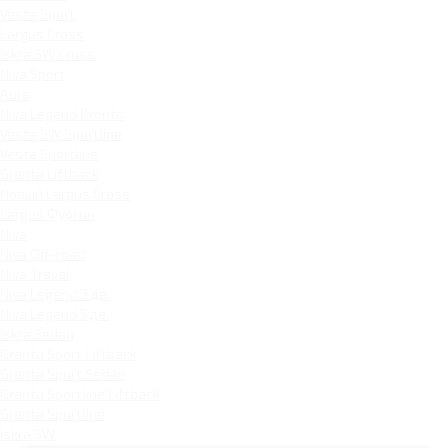
Vesta Sport
Largus Cross
Iskra SW Cross
Niva Sport
Aura
Niva Legend Bronto
Vesta SW Sportline
Vesta Sportline
Granta Liftback
Новый Largus Cross
Largus Фургон
Niva
Niva Off-road
Niva Travel
Niva Legend 3 дв.
Niva Legend 5 дв.
Iskra Sedan
Granta Sport Liftback
Granta Sport Sedan
Granta Sportline Liftback
Granta Sportline
Iskra SW