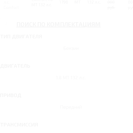
л.с.
1798
MT
132 л.с.
000
00
MT 132 л.с.
Comfort
руб.
ру
ПОИСК ПО КОМПЛЕКТАЦИЯМ
ТИП ДВИГАТЕЛЯ
Бензин
ДВИГАТЕЛЬ
1.8 MT 132 л.с.
ПРИВОД
Передний
ТРАНСМИССИЯ