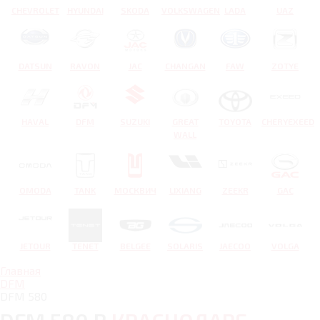
CHEVROLET
HYUNDAI
SKODA
VOLKSWAGEN
LADA
UAZ
DATSUN
RAVON
JAC
CHANGAN
FAW
ZOTYE
HAVAL
DFM
SUZUKI
GREAT
TOYOTA
CHERYEXEED
WALL
OMODA
TANK
МОСКВИЧ
LIXIANG
ZEEKR
GAC
JETOUR
TENET
BELGEE
SOLARIS
JAECOO
VOLGA
Главная
DFM
DFM 580