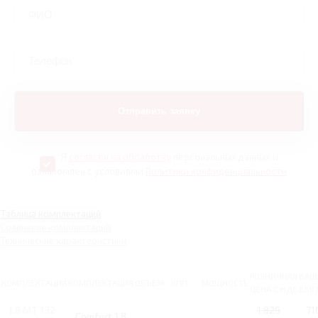
Я
согласен на обработку
персональных данных и
ознакомлен с условиями
Политики конфиденциальности
Таблица комплектаций
Сравнение комплектаций
Технические характеристики
РОЗНИЧНАЯ
ВАШ
КОМПЛЕКТАЦИЯ
КОМПЛЕКТАЦИЯ
ОБЪЕМ
КПП
МОЩНОСТЬ
ЦЕНА С НДС
ВЫГ
1.8 MT 132
1 829
71
Comfort 1.8