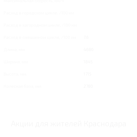
Максимальная скорость, км/ч
Расход в городском цикле, /100 км
Расход в загородном цикле, /100 км
Расход в смешанном цикле, /100 км
7.6
Длина, мм
4680
Ширина, мм
1845
Высота, мм
1715
Колесная база, мм
2780
Акции для жителей Краснодара