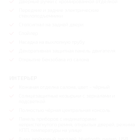
Дверные ручки с хромированной отделкой
Передние и задние электрические
стеклоподъемники
Стопсигнал на задней двери
Спойлер
Насадка на выхлопную трубу
Декоративная защитная панель двигателя
Открытие бензобака из салона
ИНТЕРЬЕР
Кожаная отделка салона, цвет - чёрный
Солнцезащитные козырьки с зеркалами и
подсветкой
Полностью чёрная центральная консоль
Панель приборов с индикаторами
непристегнутого ремня, открытых дверей, режима
КПП, температуры на улице
8-ми дюймовый дисплей, bluetooth, радио, USB