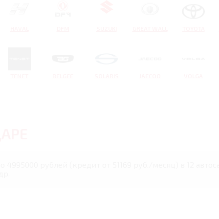
HAVAL
DFM
SUZUKI
GREAT WALL
TOYOTA
TENET
BELGEE
SOLARIS
JAECOO
VOLGA
АРЕ
до 4995000 рублей (кредит от 51169 руб./месяц) в 12 авто
др.