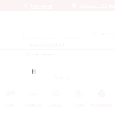
Краснодар
Автосалоны:
12 ди
– сервис п
Получить лучшее предложение
8 861 205-59-84
Обратный звонок
×
Trade In
LIFAN
CHEVROLET
HYUNDAI
SKODA
VOLKSWAGEN