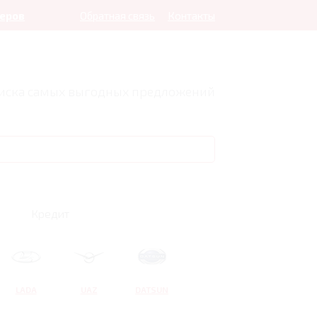
леров
Обратная связь
Контакты
оиска самых выгодных предложений
Кредит
LADA
UAZ
DATSUN