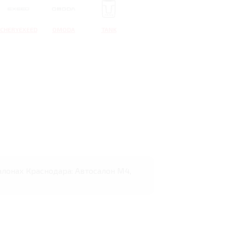
CHERYEXEED
OMODA
TANK
салонах Краснодара: Автосалон М4,