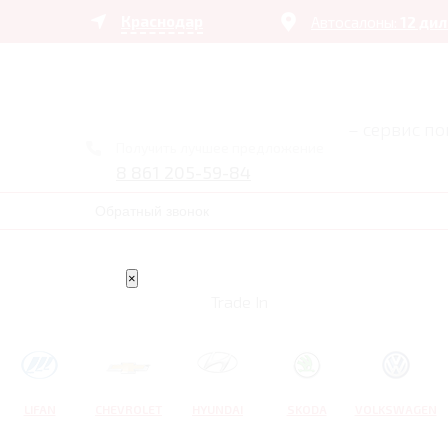
Краснодар
Автосалоны:
12 ди
– сервис п
Получить лучшее предложение
8 861 205-59-84
Обратный звонок
×
Trade In
LIFAN
CHEVROLET
HYUNDAI
SKODA
VOLKSWAGEN