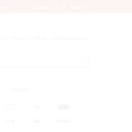
леров
Обратная связь
Контакты
оиска самых выгодных предложений
Кредит
LADA
UAZ
DATSUN