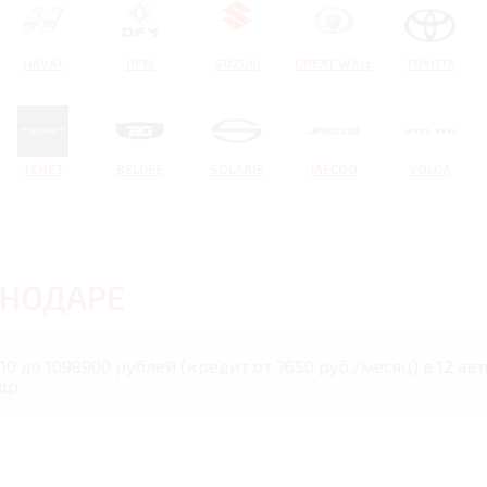
HAVAL
DFM
SUZUKI
GREAT WALL
TOYOTA
TENET
BELGEE
SOLARIS
JAECOO
VOLGA
СНОДАРЕ
410 до 1098900 рублей (кредит от 7650 руб./месяц) в 12 а
др.