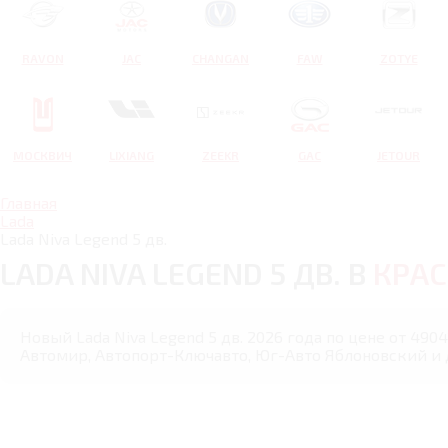
RAVON
JAC
CHANGAN
FAW
ZOTYE
МОСКВИЧ
LIXIANG
ZEEKR
GAC
JETOUR
Главная
Lada
Lada Niva Legend 5 дв.
LADA NIVA LEGEND 5 ДВ. В
КРА
Новый Lada Niva Legend 5 дв. 2026 года по цене от 490
Автомир, Автопорт-Ключавто, Юг-Авто Яблоновский и 