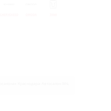
CHERYEXEED
OMODA
TANK
втосалонах Краснодара: Автосалон М4,