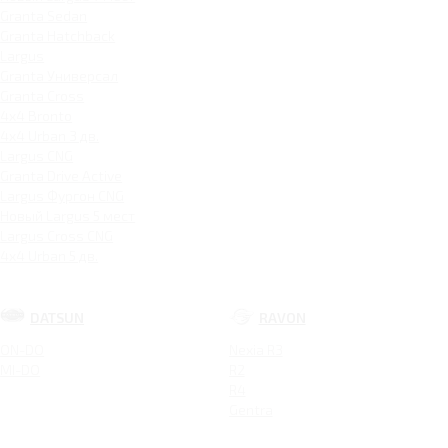
Granta Sedan
Granta Hatchback
Largus
Granta Универсал
Granta Cross
4x4 Bronto
4x4 Urban 3 дв.
Largus CNG
Granta Drive Active
Largus Фургон CNG
Новый Largus 5 мест
Largus Cross CNG
4x4 Urban 5 дв.
DATSUN
RAVON
ON-DO
Nexia R3
MI-DO
R2
R4
Gentra