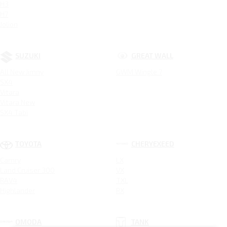
H3
H7
Jolion
SUZUKI
GREAT WALL
All New Jimny
GWM Wingle 7
SX4
Vitara
Vitara New
SX4 Tabi
TOYOTA
CHERYEXEED
Camry
LX
Land Cruiser 300
VX
RAV4
TXL
Highlander
RX
OMODA
TANK