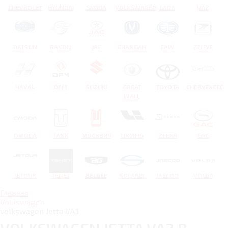
CHEVROLET
HYUNDAI
SKODA
VOLKSWAGEN
LADA
UAZ
DATSUN
RAVON
JAC
CHANGAN
FAW
ZOTYE
HAVAL
DFM
SUZUKI
GREAT
TOYOTA
CHERYEXEED
WALL
OMODA
TANK
МОСКВИЧ
LIXIANG
ZEEKR
GAC
JETOUR
TENET
BELGEE
SOLARIS
JAECOO
VOLGA
Главная
Volkswagen
volkswagen Jetta VA3