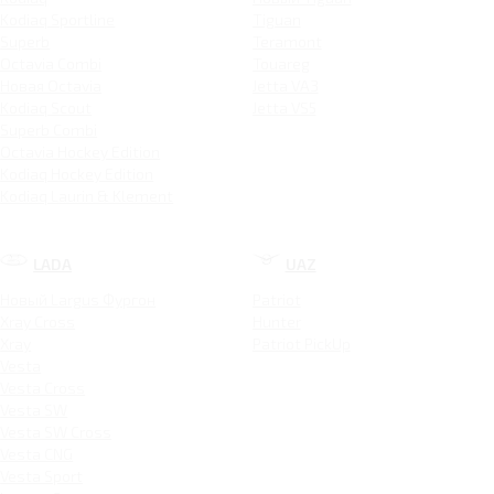
Kodiaq Sportline
Tiguan
Superb
Teramont
Octavia Combi
Touareg
Новая Octavia
Jetta VA3
Kodiaq Scout
Jetta VS5
Superb Combi
Octavia Hockey Edition
Kodiaq Hockey Edition
Kodiaq Laurin & Klement
LADA
UAZ
Новый Largus Фургон
Patriot
Xray Cross
Hunter
Xray
Patriot PickUp
Vesta
Vesta Cross
Vesta SW
Vesta SW Cross
Vesta CNG
Vesta Sport