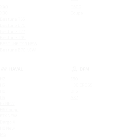
X40
T600
X80
Coupa
Bestune T55
Bestune B70
Bestune T77
Bestune T99
BESTUNE T99 NEW
Bestune B70 NEW
HAVAL
DFM
H2
580
H5
H30 CROSS
H6
DF6
H9
AX7
F7 NEW
H6 Coupe
F7X NEW
Dargo X
H6 New
M6