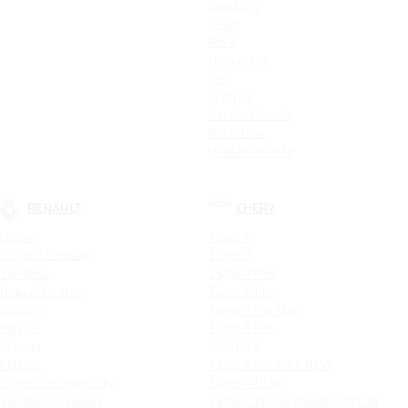
Ceed SW
Ceed
Rio X
Новый Rio
Rio
Optima
Cerato Classic
Rio X-Line
Новый Picanto
RENAULT
CHERY
Logan
Tiggo 4
Logan Stepway
Tiggo 7
Sandero
Tiggo 7 PRO
Новый Duster
Tiggo 4 Pro
Duster
Tiggo 7 Pro Max
Kaptur
Tiggo 8 Pro
Arkana
ARRIZO 8
Koleos
Tiggo 8 Pro MAX NEW
Logan Stepway City
Tiggo 4 NEW
Sandero Stepway
Tiggo 4 Pro 18 YEARS EDITION