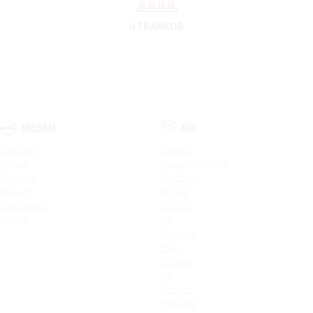
47 БАНКОВ
NISSAN
KIA
Qashqai
Cerato
X-Trail
Новый Sorento
Terrano
Sportage
Murano
XCeed
Pathfinder
Seltos
Patrol
K9
Carnival
Soul
Stinger
K5
Picanto
ProCeed