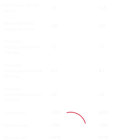
Разгон до 100 км/
12
12.5
час, с
Максимальная
185
185
скорость, км/ч
Расход в
городском цикле,
7.2
7.2
/100 км
Расход в
загородном цикле,
4.7
4.7
/100 км
Расход в
смешанном цикле,
5.6
5.6
/100 км
Длина, мм
4501
4501
Ширина, мм
1704
1704
Высота, мм
1479
1479