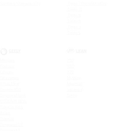
Sandero Stepway City
Tiggo 7 Pro MAX NEW
Tiggo 7L
Tiggo 9
Tiggo 8
Tiggo 3
Tiggo 5
GEELY
LIFAN
Monjaro
X50
Preface
X60
Cityray
X70
Okavango
MyWay
Atlas New
Murman
Belgee X50
Solano II
Emgrand New
Smily
COOLRAY NEW
Tugella New
Atlas
Tugella
Emgrand GT
Emgrand 7