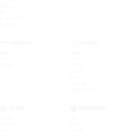
Atlas Pro
GS
Emgrand X7
Coolray
CHEVROLET
HYUNDAI
Spark
Solaris
Nexia
Creta
Cobalt
Elantra
Sonata
Tucson
Santa Fe
Новая Elantra
SKODA
VOLKSWAGEN
Rapid
Polo
Octavia
Jetta
Karoq
Passat
Kodiaq
Новый Tiguan