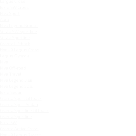
Largus Cross
Iskra SW Cross
Niva Sport
Aura
Niva Legend Bronto
Vesta SW Sportline
Vesta Sportline
Granta Liftback
Новый Largus Cross
Largus Фургон
Niva
Niva Off-road
Niva Travel
Niva Legend 3 дв.
Niva Legend 5 дв.
Iskra Sedan
Granta Sport Liftback
Granta Sport Sedan
Granta Sportline Liftback
Granta Sportline
Iskra SW
Granta Active Cross
Новый Largus 7 мест