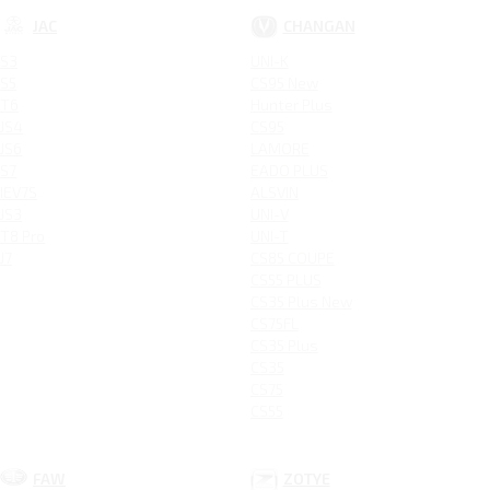
JAC
CHANGAN
S3
UNI-K
S5
CS95 New
T6
Hunter Plus
JS4
CS95
JS6
LAMORE
S7
EADO PLUS
IEV7S
ALSVIN
JS3
UNI-V
T8 Pro
UNI-T
J7
CS85 COUPE
CS55 PLUS
CS35 Plus New
CS75FL
CS35 Plus
CS35
CS75
CS55
FAW
ZOTYE