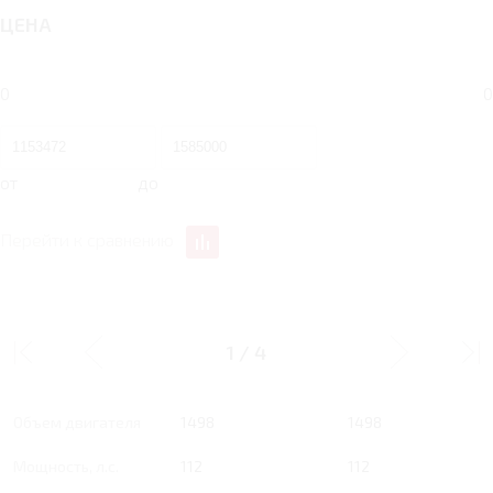
ЦЕНА
0
0
от
до
Перейти к сравнению
1.5 AT 112 Л.С.
1.5 MT 112 Л.С. LOWLINE
AGRESSIVE
1
/
4
Тип двигателя
Бензин
Бензин
Объем двигателя
1498
1498
Мощность, л.с.
112
112