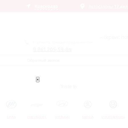
Краснодар
Автосалоны:
12 ди
– сервис п
Получить лучшее предложение
8 861 205-59-84
Обратный звонок
×
Trade In
LIFAN
CHEVROLET
HYUNDAI
SKODA
VOLKSWAGEN