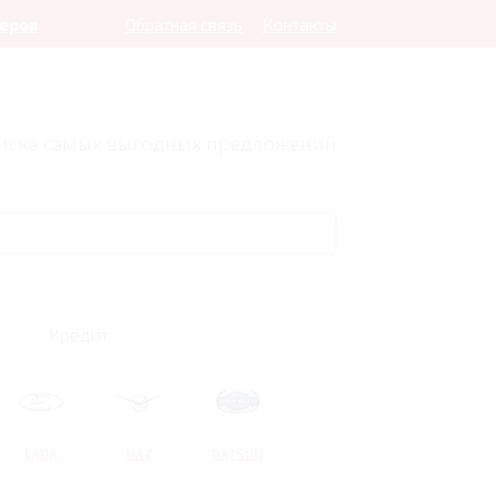
леров
Обратная связь
Контакты
оиска самых выгодных предложений
Кредит
LADA
UAZ
DATSUN