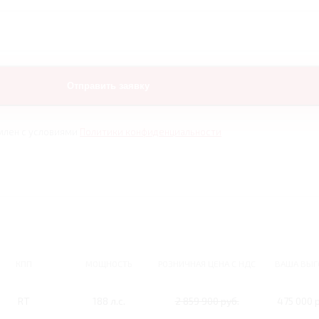
млен с условиями
Политики конфиденциальности
КПП
МОЩНОСТЬ
РОЗНИЧНАЯ ЦЕНА С НДС
ВАША ВЫГ
RT
188 л.с.
2 859 900 руб.
475 000 р