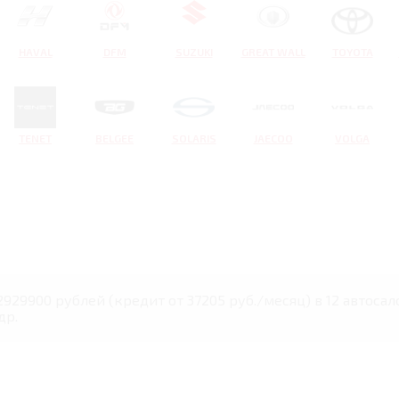
HAVAL
DFM
SUZUKI
GREAT WALL
TOYOTA
TENET
BELGEE
SOLARIS
JAECOO
VOLGA
2929900 рублей (кредит от 37205 руб./месяц) в 12 автосал
др.