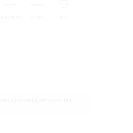
CHERYEXEED
OMODA
TANK
онах Краснодара: Автосалон М4,