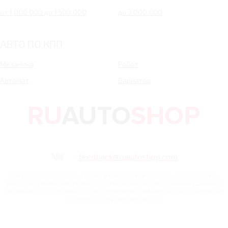
от 1 000 000 до 1 500 000
до 3 000 000
АВТО ПО КПП
Механика
Робот
Автомат
Вариатор
feedback@ruautoshop.com
Сайт использует файлы cookie, в том числе для работы сервисов веб-
аналитики (Яндекс.Метрика). Порядок обработки персональных данных и
информации, получаемой с использованием файлов cookie, установлен
Политикой конфиденциальности.