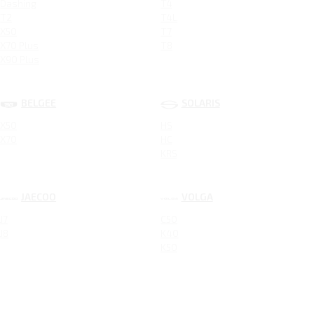
Dashing
T4
T2
T4L
X50
T7
X70 Plus
T8
X90 Plus
BELGEE
SOLARIS
X50
HS
X70
HC
KRS
JAECOO
VOLGA
J7
C50
J8
K40
K50