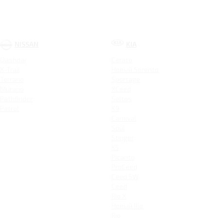
NISSAN
KIA
Qashqai
Cerato
X-Trail
Новый Sorento
Terrano
Sportage
Murano
XCeed
Pathfinder
Seltos
Patrol
K9
Carnival
Soul
Stinger
K5
Picanto
ProCeed
Ceed SW
Ceed
Rio X
Новый Rio
Rio