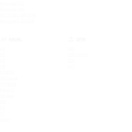
Bestune T77
Bestune T99
BESTUNE T99 NEW
Bestune B70 NEW
HAVAL
DFM
H2
580
H5
H30 CROSS
H6
DF6
H9
AX7
F7 NEW
H6 Coupe
F7X NEW
Dargo X
H6 New
M6
H3
H7
Jolion