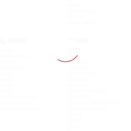
Optima
Cerato Classic
Rio X-Line
Новый Picanto
RENAULT
CHERY
Logan
Tiggo 4
Logan Stepway
Tiggo 7
Sandero
Tiggo 7 PRO
Новый Duster
Tiggo 4 Pro
Duster
Tiggo 7 Pro Max
Kaptur
Tiggo 8 Pro
Arkana
ARRIZO 8
Koleos
Tiggo 8 Pro MAX NEW
Logan Stepway City
Tiggo 4 NEW
Sandero Stepway
Tiggo 4 Pro 18 YEARS EDITION
Sandero Stepway City
Tiggo 7 Pro MAX NEW
Tiggo 7L
Tiggo 9
Tiggo 8