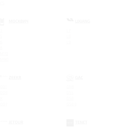
C5
МОСКВИЧ
LIXIANG
3
L7
5
L8
6
L9
8
M70
M90
ZEEKR
GAC
001
GN8
009
GS5
X
GS8
007
GS8 II
JETOUR
TENET