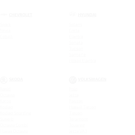
CHEVROLET
HYUNDAI
Spark
Solaris
Nexia
Creta
Cobalt
Elantra
Sonata
Tucson
Santa Fe
Новая Elantra
SKODA
VOLKSWAGEN
Rapid
Polo
Octavia
Jetta
Karoq
Passat
Kodiaq
Новый Tiguan
Kodiaq Sportline
Tiguan
Superb
Teramont
Octavia Combi
Touareg
Новая Octavia
Jetta VA3