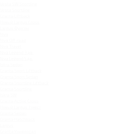
Vesta SW Sportline
Vesta Sportline
Granta Liftback
Новый Largus Cross
Largus Фургон
Niva
Niva Off-road
Niva Travel
Niva Legend 3 дв.
Niva Legend 5 дв.
Iskra Sedan
Granta Sport Liftback
Granta Sport Sedan
Granta Sportline Liftback
Granta Sportline
Iskra SW
Granta Active Cross
Новый Largus 7 мест
Granta Sedan
Granta Hatchback
Largus
Granta Универсал