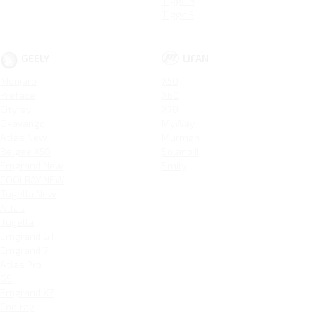
Tiggo 3
Tiggo 5
GEELY
LIFAN
Monjaro
X50
Preface
X60
Cityray
X70
Okavango
MyWay
Atlas New
Murman
Belgee X50
Solano II
Emgrand New
Smily
COOLRAY NEW
Tugella New
Atlas
Tugella
Emgrand GT
Emgrand 7
Atlas Pro
GS
Emgrand X7
Coolray