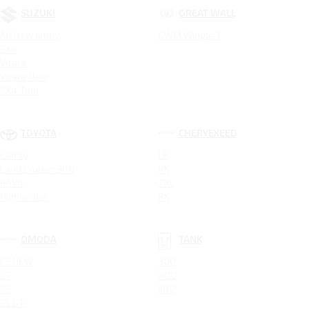
SUZUKI
GREAT WALL
All New Jimny
GWM Wingle 7
SX4
Vitara
Vitara New
SX4 Tabi
TOYOTA
CHERYEXEED
Camry
LX
Land Cruiser 300
VX
RAV4
TXL
Highlander
RX
OMODA
TANK
C5 NEW
300
C7
400
S5
500
S5 GT