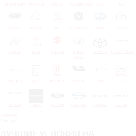
CHEVROLET
HYUNDAI
SKODA
VOLKSWAGEN
LADA
UAZ
DATSUN
RAVON
JAC
CHANGAN
FAW
ZOTYE
HAVAL
DFM
SUZUKI
GREAT
TOYOTA
CHERYEXEED
WALL
OMODA
TANK
МОСКВИЧ
LIXIANG
ZEEKR
GAC
JETOUR
TENET
BELGEE
SOLARIS
JAECOO
VOLGA
Главная
Кредит
ЛУЧШИЕ УСЛОВИЯ НА