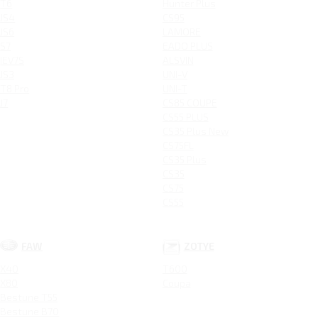
T6
Hunter Plus
JS4
CS95
JS6
LAMORE
S7
EADO PLUS
IEV7S
ALSVIN
JS3
UNI-V
T8 Pro
UNI-T
J7
CS85 COUPE
CS55 PLUS
CS35 Plus New
CS75FL
CS35 Plus
CS35
CS75
CS55
FAW
ZOTYE
X40
T600
X80
Coupa
Bestune T55
Bestune B70