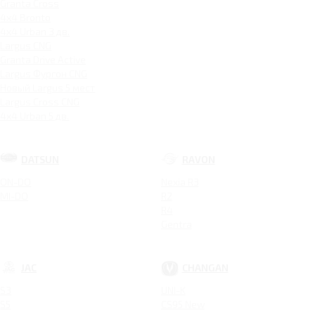
Granta Cross
4x4 Bronto
4x4 Urban 3 дв.
Largus CNG
Granta Drive Active
Largus Фургон CNG
Новый Largus 5 мест
Largus Cross CNG
4x4 Urban 5 дв.
DATSUN
RAVON
ON-DO
Nexia R3
MI-DO
R2
R4
Gentra
JAC
CHANGAN
S3
UNI-K
S5
CS95 New