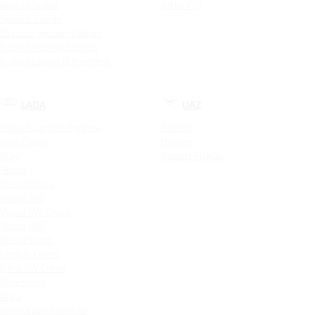
Kodiaq Scout
Jetta VS5
Superb Combi
Octavia Hockey Edition
Kodiaq Hockey Edition
Kodiaq Laurin & Klement
LADA
UAZ
Новый Largus Фургон
Patriot
Xray Cross
Hunter
Xray
Patriot PickUp
Vesta
Vesta Cross
Vesta SW
Vesta SW Cross
Vesta CNG
Vesta Sport
Largus Cross
Iskra SW Cross
Niva Sport
Aura
Niva Legend Bronto