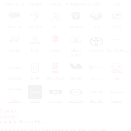
CHEVROLET
HYUNDAI
SKODA
VOLKSWAGEN
LADA
UAZ
DATSUN
RAVON
JAC
CHANGAN
FAW
ZOTYE
HAVAL
DFM
SUZUKI
GREAT
TOYOTA
CHERYEXEED
WALL
OMODA
TANK
МОСКВИЧ
LIXIANG
ZEEKR
GAC
JETOUR
TENET
BELGEE
SOLARIS
JAECOO
VOLGA
Главная
Changan
changan Hunter Plus