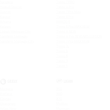
Sandero
Tiggo 7 PRO
Новый Duster
Tiggo 4 Pro
Duster
Tiggo 7 Pro Max
Kaptur
Tiggo 8 Pro
Arkana
ARRIZO 8
Koleos
Tiggo 8 Pro MAX NEW
Logan Stepway City
Tiggo 4 NEW
Sandero Stepway
Tiggo 4 Pro 18 YEARS EDITION
Sandero Stepway City
Tiggo 7 Pro MAX NEW
Tiggo 7L
Tiggo 9
Tiggo 8
Tiggo 3
Tiggo 5
GEELY
LIFAN
Monjaro
X50
Preface
X60
Cityray
X70
Okavango
MyWay
Atlas New
Murman