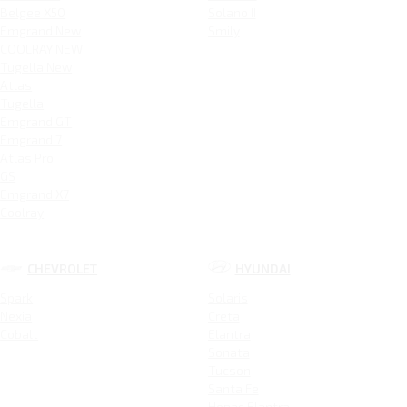
Belgee X50
Solano II
Emgrand New
Smily
COOLRAY NEW
Tugella New
Atlas
Tugella
Emgrand GT
Emgrand 7
Atlas Pro
GS
Emgrand X7
Coolray
CHEVROLET
HYUNDAI
Spark
Solaris
Nexia
Creta
Cobalt
Elantra
Sonata
Tucson
Santa Fe
Новая Elantra