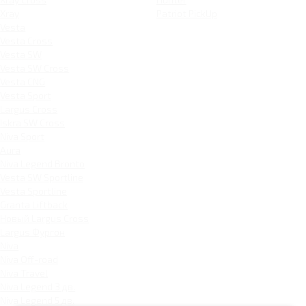
Xray
Patriot PickUp
Vesta
Vesta Cross
Vesta SW
Vesta SW Cross
Vesta CNG
Vesta Sport
Largus Cross
Iskra SW Cross
Niva Sport
Aura
Niva Legend Bronto
Vesta SW Sportline
Vesta Sportline
Granta Liftback
Новый Largus Cross
Largus Фургон
Niva
Niva Off-road
Niva Travel
Niva Legend 3 дв.
Niva Legend 5 дв.