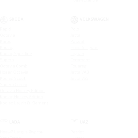
SKODA
VOLKSWAGEN
Rapid
Polo
Octavia
Jetta
Karoq
Passat
Kodiaq
Новый Tiguan
Kodiaq Sportline
Tiguan
Superb
Teramont
Octavia Combi
Touareg
Новая Octavia
Jetta VA3
Kodiaq Scout
Jetta VS5
Superb Combi
Octavia Hockey Edition
Kodiaq Hockey Edition
Kodiaq Laurin & Klement
LADA
UAZ
Новый Largus Фургон
Patriot
Xray Cross
Hunter