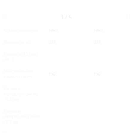
2 MT 226 Л.С. COMFORT
2 AT 226 Л.С. LUXE
1
/
4
Тип двигателя
Бензин
Бензин
Объем двигателя
1998
1998
Мощность, л.с.
226
226
Разгон до 100 км/
час, с
Максимальная
190
190
скорость, км/ч
Расход в
городском цикле,
/100 км
Расход в
загородном цикле,
/100 км