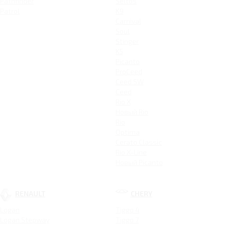
Pathfinder
Seltos
Patrol
K9
Carnival
Soul
Stinger
K5
Picanto
ProCeed
Ceed SW
Ceed
Rio X
Новый Rio
Rio
Optima
Cerato Classic
Rio X-Line
Новый Picanto
RENAULT
CHERY
Logan
Tiggo 4
Logan Stepway
Tiggo 7