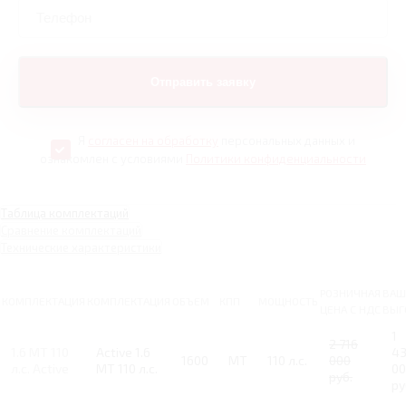
Я
согласен на обработку
персональных данных и
ознакомлен с условиями
Политики конфиденциальности
Таблица комплектаций
Сравнение комплектаций
Технические характеристики
РОЗНИЧНАЯ
ВАШ
КОМПЛЕКТАЦИЯ
КОМПЛЕКТАЦИЯ
ОБЪЕМ
КПП
МОЩНОСТЬ
ЦЕНА С НДС
ВЫГ
1
2 716
1.6 MT 110
Active 1.6
4
1600
MT
110 л.с.
000
л.с. Active
MT 110 л.с.
00
руб.
ру