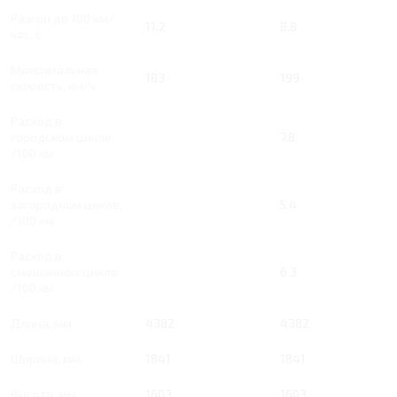
Разгон до 100 км/
11.2
8.8
час, с
Максимальная
183
199
скорость, км/ч
Расход в
городском цикле,
7.8
/100 км
Расход в
загородном цикле,
5.4
/100 км
Расход в
смешанном цикле,
6.3
/100 км
Длина, мм
4382
4382
Ширина, мм
1841
1841
Высота, мм
1603
1603