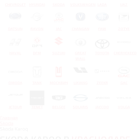
CHEVROLET
HYUNDAI
SKODA
VOLKSWAGEN
LADA
UAZ
DATSUN
RAVON
JAC
CHANGAN
FAW
ZOTYE
HAVAL
DFM
SUZUKI
GREAT
TOYOTA
CHERYEXEED
WALL
OMODA
TANK
МОСКВИЧ
LIXIANG
ZEEKR
GAC
JETOUR
TENET
BELGEE
SOLARIS
JAECOO
VOLGA
Главная
Skoda
Skoda Karoq