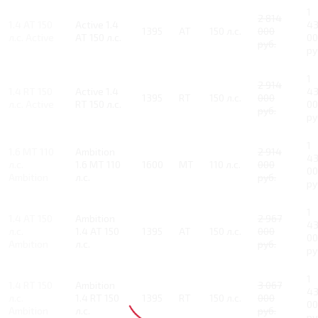
1
2 814
1.4 AT 150
Active 1.4
4
1395
AT
150 л.с.
000
л.с. Active
AT 150 л.с.
00
руб.
ру
1
2 914
1.4 RT 150
Active 1.4
4
1395
RT
150 л.с.
000
л.с. Active
RT 150 л.с.
00
руб.
ру
1
1.6 MT 110
Ambition
2 914
4
л.с.
1.6 MT 110
1600
MT
110 л.с.
000
00
Ambition
л.с.
руб.
ру
1
1.4 AT 150
Ambition
2 967
4
л.с.
1.4 AT 150
1395
AT
150 л.с.
000
00
Ambition
л.с.
руб.
ру
1
1.4 RT 150
Ambition
3 067
4
л.с.
1.4 RT 150
1395
RT
150 л.с.
000
00
Ambition
л.с.
руб.
ру