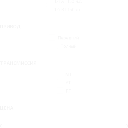
1.4 AT 150 л.с.
1.4 RT 150 л.с.
ПРИВОД
Передний
Полный
ТРАНСМИССИЯ
MT
AT
RT
ЦЕНА
0
0