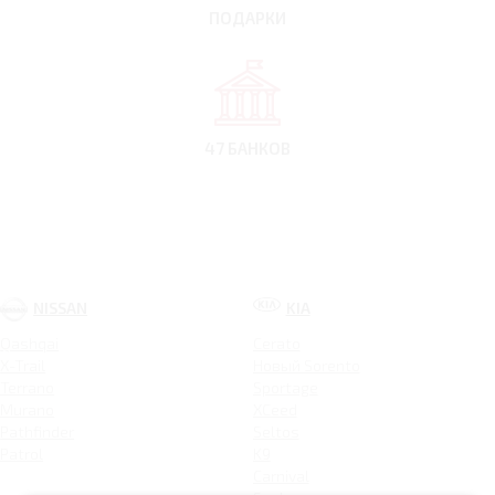
ПОДАРКИ
47 БАНКОВ
NISSAN
KIA
Qashqai
Cerato
X-Trail
Новый Sorento
Terrano
Sportage
Murano
XCeed
Pathfinder
Seltos
Patrol
K9
Carnival