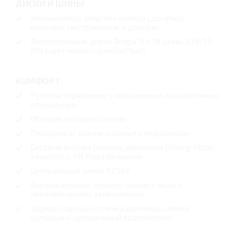
ДИСКИ И ШИНЫ
Уменьшенное запасное колесо (докатка),
комплект инструментов и домкрат
Легкосплавные диски Braga 7J x 19 шины 235/50
R19 (цвет черно-серебристый)
КОМФОРТ
Рулевое управление с переменным передаточным
отношением
Обогрев лобового стекла
Передние и задние сиденья с подогревом
Система выбора режима движения Driving Mode
Selection с Off Road режимом
Центральный замок KESSY
Внутрисалонное зеркало заднего вида с
автоматическим затемнением
Заднее сиденье и спинка делимые, спинка
складная и центральный подлокотник