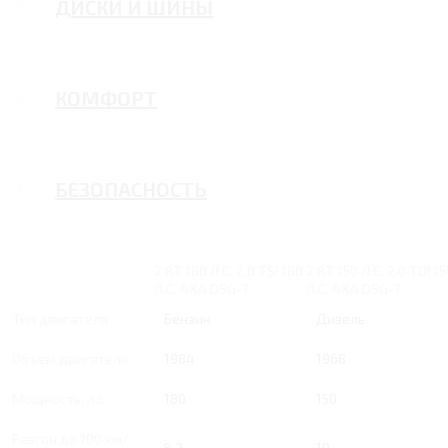
ДИСКИ И ШИНЫ
КОМФОРТ
БЕЗОПАСНОСТЬ
2 RT 180 Л.С. 2.0 TSI 180
2 RT 150 Л.С. 2.0 TDI 1
Л.С. 4Х4 DSG-7
Л.С. 4Х4 DSG-7
Тип двигателя
Бензин
Дизель
Объем двигателя
1984
1968
Мощность, л.с.
180
150
Разгон до 100 км/
8.2
10