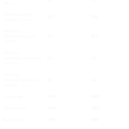
час, с
Максимальная
207
194
скорость, км/ч
Расход в
городском цикле,
10.7
10.3
/100 км
Расход в
загородном цикле,
6.5
5.2
/100 км
Расход в
смешанном цикле,
8.1
6.2
/100 км
Длина, мм
4697
4697
Ширина, мм
1882
1882
Высота, мм
1681
1681