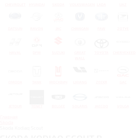
CHEVROLET
HYUNDAI
SKODA
VOLKSWAGEN
LADA
UAZ
DATSUN
RAVON
JAC
CHANGAN
FAW
ZOTYE
HAVAL
DFM
SUZUKI
GREAT
TOYOTA
CHERYEXEED
WALL
OMODA
TANK
МОСКВИЧ
LIXIANG
ZEEKR
GAC
JETOUR
TENET
BELGEE
SOLARIS
JAECOO
VOLGA
Главная
Skoda
Skoda Kodiaq Scout