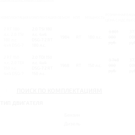
РОЗНИЧНАЯ
ВАШ
КОМПЛЕКТАЦИЯ
КОМПЛЕКТАЦИЯ
ОБЪЕМ
КПП
МОЩНОСТЬ
ЦЕНА С НДС
ВЫГ
2 RT 180
2.0 TSI 180
3 801
37
л.с. 2.0 TSI
л.с. 4х4
1984
RT
180 л.с.
000
00
180 л.с.
DSG-7 2 RT
руб.
ру
4х4 DSG-7
180 л.с.
2 RT 150
2.0 TDI 150
3 748
37
л.с. 2.0 TDI
л.с. 4х4
1968
RT
150 л.с.
000
00
150 л.с.
DSG-7 2 RT
руб.
ру
4х4 DSG-7
150 л.с.
ПОИСК ПО КОМПЛЕКТАЦИЯМ
ТИП ДВИГАТЕЛЯ
Бензин
Дизель