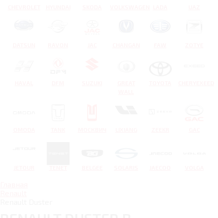
CHEVROLET
HYUNDAI
SKODA
VOLKSWAGEN
LADA
UAZ
DATSUN
RAVON
JAC
CHANGAN
FAW
ZOTYE
HAVAL
DFM
SUZUKI
GREAT
TOYOTA
CHERYEXEED
WALL
OMODA
TANK
МОСКВИЧ
LIXIANG
ZEEKR
GAC
JETOUR
TENET
BELGEE
SOLARIS
JAECOO
VOLGA
Главная
Renault
Renault Duster