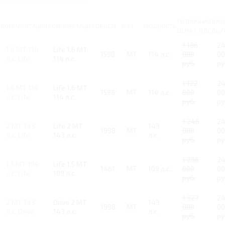
РОЗНИЧНАЯ
ВАШ
КОМПЛЕКТАЦИЯ
КОМПЛЕКТАЦИЯ
ОБЪЕМ
КПП
МОЩНОСТЬ
ЦЕНА С НДС
ВЫГ
1 186
2
1.6 MT 114
Life 1.6 MT
1598
MT
114 л.с.
000
00
л.с. Life
114 л.с.
руб.
ру
1 122
2
1.6 MT 114
Life 1.6 MT
1598
MT
114 л.с.
000
00
л.с. Life
114 л.с.
руб.
ру
1 246
2
2 MT 143
Life 2 MT
143
1998
MT
000
00
л.с. Life
143 л.с.
л.с.
руб.
ру
1 286
2
1.5 MT 109
Life 1.5 MT
1461
MT
109 л.с.
000
00
л.с. Life
109 л.с.
руб.
ру
1 327
2
2 MT 143
Drive 2 MT
143
1998
MT
000
00
л.с. Drive
143 л.с.
л.с.
руб.
ру