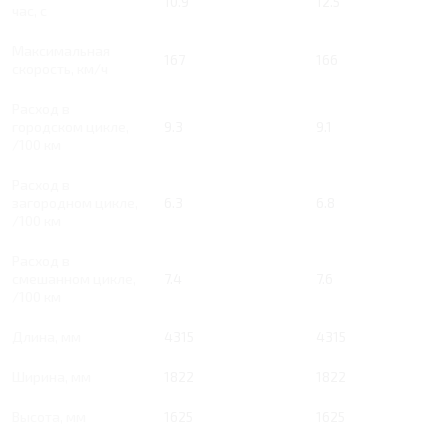
10.9
12.5
час, с
Максимальная
167
166
скорость, км/ч
Расход в
городском цикле,
9.3
9.1
/100 км
Расход в
загородном цикле,
6.3
6.8
/100 км
Расход в
смешанном цикле,
7.4
7.6
/100 км
Длина, мм
4315
4315
Ширина, мм
1822
1822
Высота, мм
1625
1625