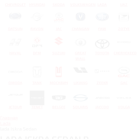
CHEVROLET
HYUNDAI
SKODA
VOLKSWAGEN
LADA
UAZ
DATSUN
RAVON
JAC
CHANGAN
FAW
ZOTYE
HAVAL
DFM
SUZUKI
GREAT
TOYOTA
CHERYEXEED
WALL
OMODA
TANK
МОСКВИЧ
LIXIANG
ZEEKR
GAC
JETOUR
TENET
BELGEE
SOLARIS
JAECOO
VOLGA
Главная
Lada
lada Iskra Sedan