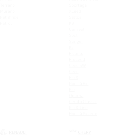
Terrano
Sportage
Murano
XCeed
Pathfinder
Seltos
Patrol
K9
Carnival
Soul
Stinger
K5
Picanto
ProCeed
Ceed SW
Ceed
Rio X
Новый Rio
Rio
Optima
Cerato Classic
Rio X-Line
Новый Picanto
RENAULT
CHERY