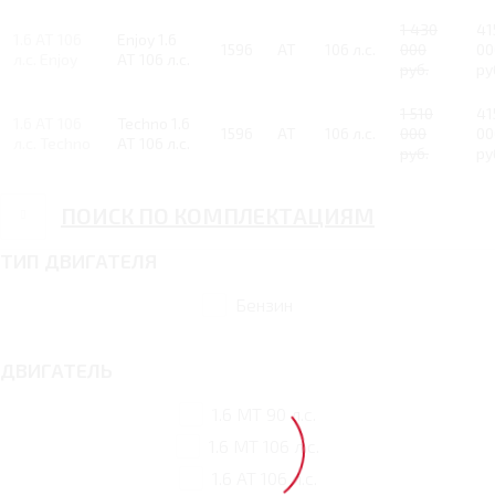
1 430
41
1.6 AT 106
Enjoy 1.6
1596
AT
106 л.с.
000
00
л.с. Enjoy
AT 106 л.с.
руб.
ру
1 510
41
1.6 AT 106
Techno 1.6
1596
AT
106 л.с.
000
00
л.с. Techno
AT 106 л.с.
руб.
ру
ПОИСК ПО КОМПЛЕКТАЦИЯМ
ТИП ДВИГАТЕЛЯ
Бензин
ДВИГАТЕЛЬ
1.6 MT 90 л.с.
1.6 MT 106 л.с.
1.6 AT 106 л.с.