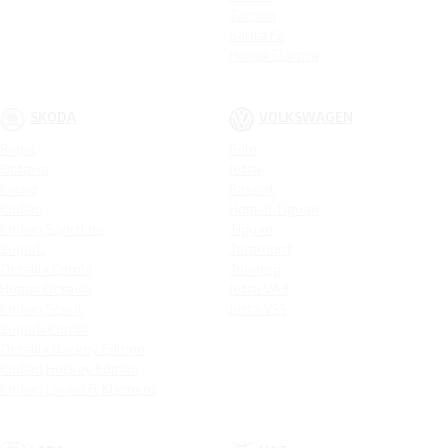
Tucson
Santa Fe
Новая Elantra
SKODA
VOLKSWAGEN
Rapid
Polo
Octavia
Jetta
Karoq
Passat
Kodiaq
Новый Tiguan
Kodiaq Sportline
Tiguan
Superb
Teramont
Octavia Combi
Touareg
Новая Octavia
Jetta VA3
Kodiaq Scout
Jetta VS5
Superb Combi
Octavia Hockey Edition
Kodiaq Hockey Edition
Kodiaq Laurin & Klement