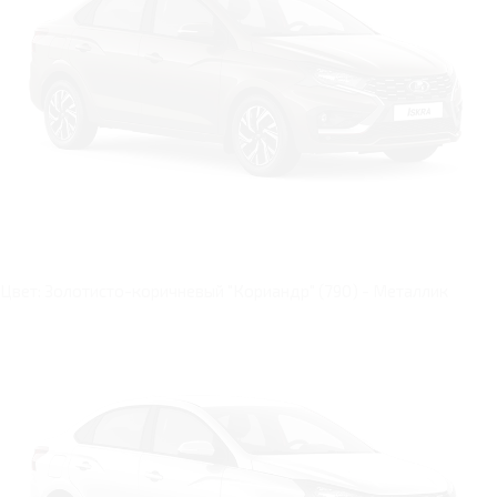
Цвет: Золотисто-коричневый "Кориандр" (790) - Металлик