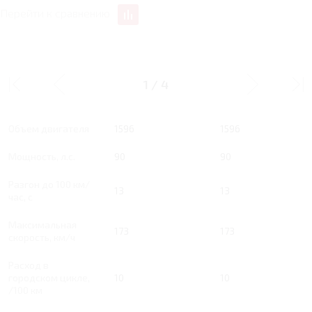
Перейти к сравнению
1.6 MT 90 Л.С.
1.6 MT 90 Л.С. LIFE
COMFORT
1
/
4
Тип двигателя
Бензин
Бензин
Объем двигателя
1596
1596
Мощность, л.с.
90
90
Разгон до 100 км/
13
13
час, с
Максимальная
173
173
скорость, км/ч
Расход в
городском цикле,
10
10
/100 км