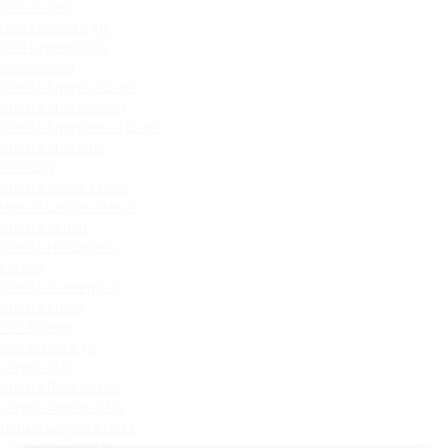
Niva Travel
Niva Legend 3 дв.
Niva Legend 5 дв.
Iskra Sedan
Granta Sport Liftback
Granta Sport Sedan
Granta Sportline Liftback
Granta Sportline
Iskra SW
Granta Active Cross
Новый Largus 7 мест
Granta Sedan
Granta Hatchback
Largus
Granta Универсал
Granta Cross
4x4 Bronto
4x4 Urban 3 дв.
Largus CNG
Granta Drive Active
Largus Фургон CNG
Новый Largus 5 мест
Largus Cross CNG