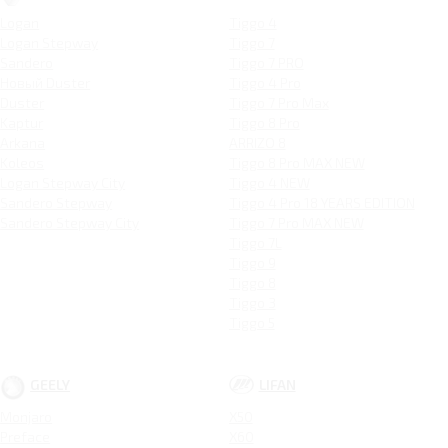
Logan
Tiggo 4
Logan Stepway
Tiggo 7
Sandero
Tiggo 7 PRO
Новый Duster
Tiggo 4 Pro
Duster
Tiggo 7 Pro Max
Kaptur
Tiggo 8 Pro
Arkana
ARRIZO 8
Koleos
Tiggo 8 Pro MAX NEW
Logan Stepway City
Tiggo 4 NEW
Sandero Stepway
Tiggo 4 Pro 18 YEARS EDITION
Sandero Stepway City
Tiggo 7 Pro MAX NEW
Tiggo 7L
Tiggo 9
Tiggo 8
Tiggo 3
Tiggo 5
GEELY
LIFAN
Monjaro
X50
Preface
X60