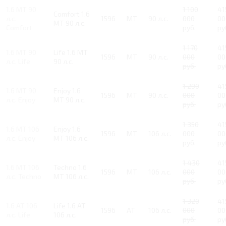
1.6 MT 90
1 100
41
Comfort 1.6
л.с.
1596
MT
90 л.с.
000
00
MT 90 л.с.
Comfort
руб.
ру
1 170
41
1.6 MT 90
Life 1.6 MT
1596
MT
90 л.с.
000
00
л.с. Life
90 л.с.
руб.
ру
1 290
41
1.6 MT 90
Enjoy 1.6
1596
MT
90 л.с.
000
00
л.с. Enjoy
MT 90 л.с.
руб.
ру
1 350
41
1.6 MT 106
Enjoy 1.6
1596
MT
106 л.с.
000
00
л.с. Enjoy
MT 106 л.с.
руб.
ру
1 430
41
1.6 MT 106
Techno 1.6
1596
MT
106 л.с.
000
00
л.с. Techno
MT 106 л.с.
руб.
ру
1 320
41
1.6 AT 106
Life 1.6 AT
1596
AT
106 л.с.
000
00
л.с. Life
106 л.с.
руб.
ру