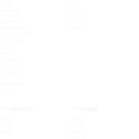
Cityray
X70
Okavango
MyWay
Atlas New
Murman
Belgee X50
Solano II
Emgrand New
Smily
COOLRAY NEW
Tugella New
Atlas
Tugella
Emgrand GT
Emgrand 7
Atlas Pro
GS
Emgrand X7
Coolray
CHEVROLET
HYUNDAI
Spark
Solaris
Nexia
Creta
Cobalt
Elantra
Sonata